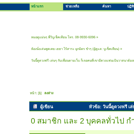
หน้าแรก
ช่วยเหลือ
ค้นหา
ปฏิท
หมอดูแม่นๆ พี่วิบูเช็คเทียน โทร. 08-9930-6096
»
ห้องนั่งเล่นพูดเคย เฮฮา ไร้สาระ ผูกมิตร ขำๆ
(ผู้ดูแล:
บูเช็คเทียน
) »
วันนี้ดูดวงฟรี เล่นๆ กับเพื่อนตามเว็บ ก็เจอคนที่เขามีดวงแฟนเป้นวาสนาต้อ
หน้า: [
1
]
ลงล่าง
ผู้เขียน
หัวข้อ: วันนี้ดูดวงฟรี 
กัน (อ่าน 11639 ครั้ง)
0 สมาชิก และ 2 บุคคลทั่วไป กำล