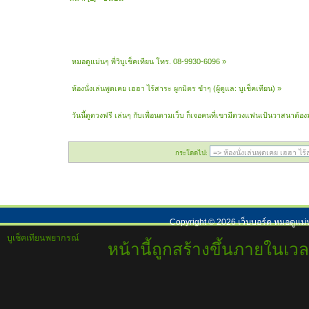
หมอดูแม่นๆ พี่วิบูเช็คเทียน โทร. 08-9930-6096
»
ห้องนั่งเล่นพูดเคย เฮฮา ไร้สาระ ผูกมิตร ขำๆ
(ผู้ดูแล:
บูเช็คเทียน
) »
วันนี้ดูดวงฟรี เล่นๆ กับเพื่อนตามเว็บ ก็เจอคนที่เขามีดวงแฟนเป้นวาสนาต้อ
กระโดดไป:
Copyright ©
2026
เว็บบอร์ด หมอดูแม่
บูเช็คเทียนพยากรณ์
หน้านี้ถูกสร้างขึ้นภายในเวล