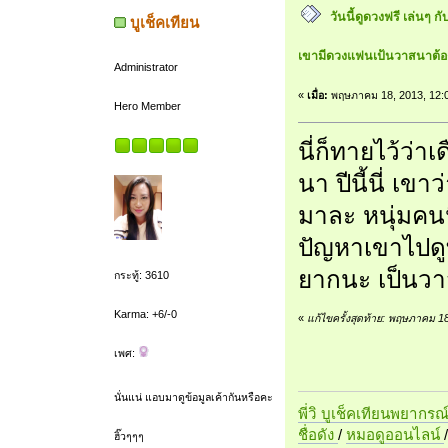
วันนี้ดูดวงฟรี เล่นๆ กั
บูเช็คเทียน
เขามีดวงแฟนเป้นวาสนาต้
Administrator
«
เมื่อ:
พฤษภาคม 18, 2013, 12:
Hero Member
นี่ก็ทายไว้ว่า
นา ปีนี้นี่ เข
มาละ หนุ่มคนน
ปัญหาเขาไปดูท
ยากนะ เป็นวา
กระทู้: 3610
Karma: +6/-0
«
แก้ไขครั้งสุดท้าย: พฤษภาคม 1
เพศ:
นั่นแน่ แอบมาดูข้อมูลเค้ากันหรือคะ
พี่วิ บูเช็คเทียนพยากรณ
ชื่อดัง
/
หมอดูออนไลน์
ฮิ๊วๆๆๆ