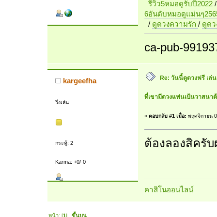
รีวิว5หมอดูรับปี2022
6อันดับหมอดูแม่นๆ256
/
ดูดวงความรัก
/
ดูด
ca-pub-99193
Re: วันนี้ดูดวงฟรี เล่
kargeefha
ที่เขามีดวงแฟนเป้นวาสนาต
วิ่งเล่น
«
ตอบกลับ #1 เมื่อ:
พฤศจิกายน 0
ต้องลองสิครั
กระทู้: 2
Karma: +0/-0
คาสิโนออนไลน์
หน้า: [
1
]
ขึ้นบน