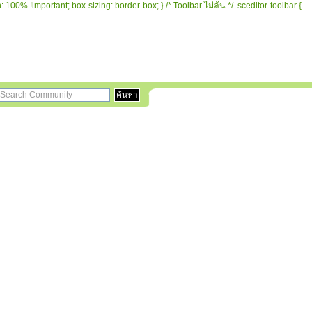
 100% !important; box-sizing: border-box; } /* Toolbar ไม่ล้น */ .sceditor-toolbar {