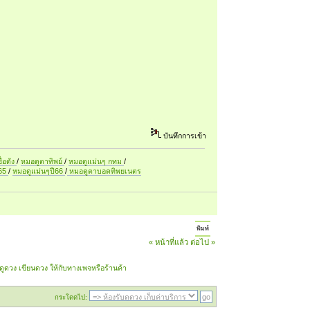
บันทึกการเข้า
ื่อดัง
/
หมอดูตาทิพย์
/
หมอดูแม่นๆ กทม
/
ี65
/
หมอดูแม่นๆปี66
/
หมอดูตาบอดทิพยเนตร
พิมพ์
« หน้าที่แล้ว
ต่อไป »
ูดวง เขียนดวง ให้กับทางเพจหรือร้านค้า
กระโดดไป: