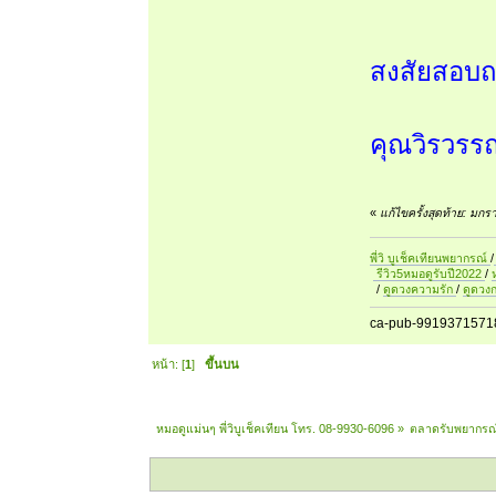
สงสัยสอบถา
คุณวิรวรร
«
แก้ไขครั้งสุดท้าย: มก
พี่วิ บูเช็คเทียนพยากรณ์
/
รีวิว5หมอดูรับปี2022
/
/
ดูดวงความรัก
/
ดูดวง
ca-pub-9919371571
หน้า: [
1
]
ขึ้นบน
หมอดูแม่นๆ พี่วิบูเช็คเทียน โทร. 08-9930-6096
»
ตลาดรับพยากรณ