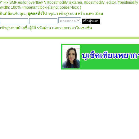
/* Fix SMF editor overflow */ #postmodify textarea, #postmodify .editor, #postmodify 
width: 100% !important; box-sizing: border-box; }
ยินดีต้อนรับคุณ,
บุคคลทั่วไป
กรุณา
เข้าสู่ระบบ
หรือ
ลงทะเบียน
เข้าสู่ระบบด้วยชื่อผู้ใช้ รหัสผ่าน และระยะเวลาในเซสชั่น