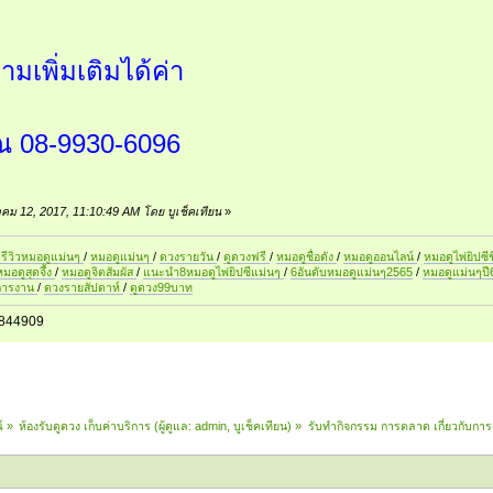
มเพิ่มเติมได้ค่า
ณ 08-9930-6096
ราคม 12, 2017, 11:10:49 AM โดย บูเช็คเทียน
»
รีวิวหมอดูแม่นๆ
/
หมอดูแม่นๆ
/
ดวงรายวัน
/
ดูดวงฟรี
/
หมอดูชื่อดัง
/
หมอดูออนไลน์
/
หมอดูไพ่ยิปซีช
หมอดูสุดจึ้ง
/
หมอดูจิตสัมผัส
/
แนะนำ8หมอดูไพ่ยิปซีแม่นๆ
/
6อันดับหมอดูแม่นๆ2565
/
หมอดูแม่นๆป
การงาน
/
ดวงรายสัปดาห์
/
ดูดวง99บาท
844909
์
»
ห้องรับดูดวง เก็บค่าบริการ
(ผู้ดูแล:
admin
,
บูเช็คเทียน
) »
รับทำกิจกรรม การตลาด เกี่ยวกับการด