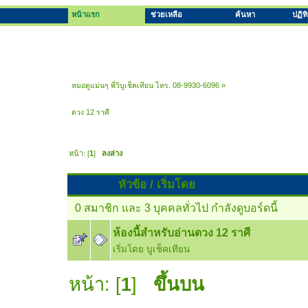
หน้าแรก
ช่วยเหลือ
ค้นหา
ปฏิท
หมอดูแม่นๆ พี่วิบูเช็คเทียน โทร. 08-9930-6096
»
ดวง 12 ราศี
หน้า: [
1
]
ลงล่าง
หัวข้อ
/
เริ่มโดย
0 สมาชิก และ 3 บุคคลทั่วไป กำลังดูบอร์ดนี้
ห้องนี้สำหรับอ่านดวง 12 ราศี
เริ่มโดย
บูเช็คเทียน
หน้า: [
1
]
ขึ้นบน