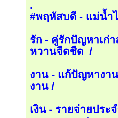
.
#พฤหัสบดี - แม่น้ำไ
รัก - คู่รักปัญหาเก
หวานจืดชืด /
งาน - แก้ปัญหางานส
งาน /
เงิน - รายจ่ายประจ