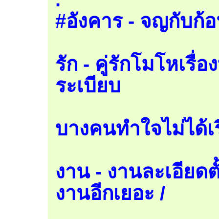
#อังคาร - จญกับก้อ
รัก - คู่รักโมโหเรื
ระเบียบ
บางคนทำใจไม่ได้เรื
งาน - งานละเอียดตั้
งานอีกเยอะ /