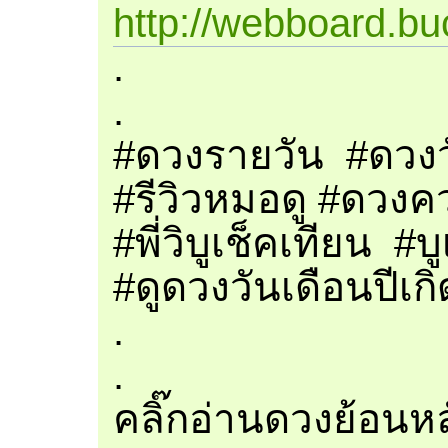
http://webboard.bu
.
.
#ดวงรายวัน​ #ดวงว
#รีวิวหมอดู #ดวงคว
#พี่วิบูเช็คเทียน #
#ดูดวงวันเดือนปีเก
.
.
คลิ๊กอ่านดวงย้อนหลัง