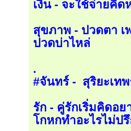
เงิน - จะใช้จ่ายคิด
สุขภาพ - ปวดตา เ
ปวดบ่าไหล่
.
#จันทร์ - สุริยะเ
รัก - คู่รักเริ่มคิด
โกหกทำอะไรไม่ปรึ