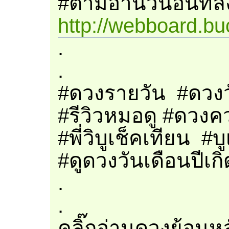
#ตามอ่านวันอื่นที่ล
http://webboard.bu
.
.
#ดวงรายวัน​ #ดวงว
#รีวิวหมอดู #ดวงคว
#พี่วิบูเช็คเทียน #
#ดูดวงวันเดือนปีเก
.
.
คลิ๊กอ่านดวงย้อนหลัง