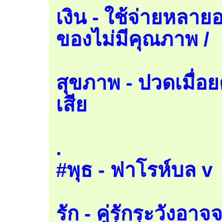
เงิน - ใช้จ่ายหลายอ
ของไม่มีคุณภาพ /
สุขภาพ - ปวดเมื่อย
เสีย
.
#พุธ - ฟาโรห์บล v
รัก - คู่รักระวังอา