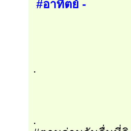
#อาทิตย์ -
.
.