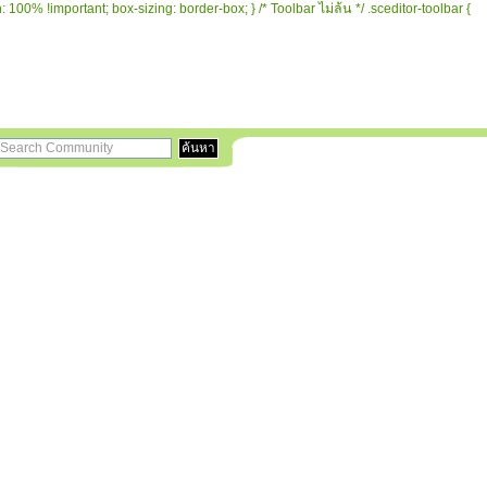
 100% !important; box-sizing: border-box; } /* Toolbar ไม่ล้น */ .sceditor-toolbar {