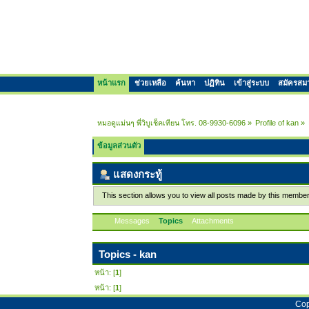
หน้าแรก
ช่วยเหลือ
ค้นหา
ปฏิทิน
เข้าสู่ระบบ
สมัครสม
หมอดูแม่นๆ พี่วิบูเช็คเทียน โทร. 08-9930-6096
»
Profile of kan
»
ข้อมูลส่วนตัว
แสดงกระทู้
This section allows you to view all posts made by this membe
Messages
Topics
Attachments
Topics - kan
หน้า: [
1
]
หน้า: [
1
]
Cop