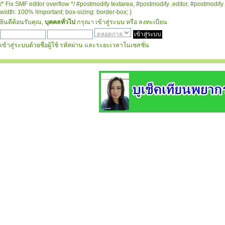
/* Fix SMF editor overflow */ #postmodify textarea, #postmodify .editor, #postmodify 
width: 100% !important; box-sizing: border-box; }
ยินดีต้อนรับคุณ,
บุคคลทั่วไป
กรุณา
เข้าสู่ระบบ
หรือ
ลงทะเบียน
เข้าสู่ระบบด้วยชื่อผู้ใช้ รหัสผ่าน และระยะเวลาในเซสชั่น