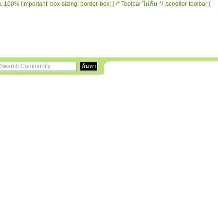
 100% !important; box-sizing: border-box; } /* Toolbar ไม่ล้น */ .sceditor-toolbar {