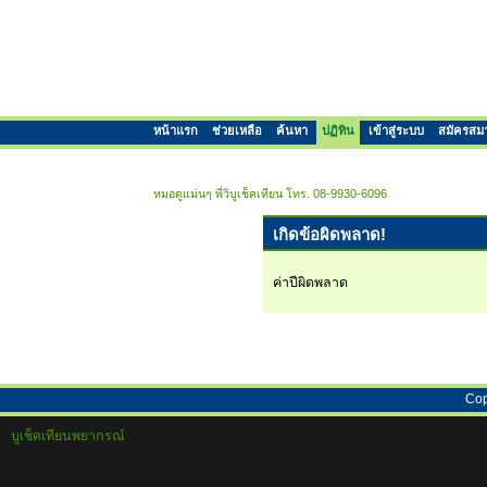
หน้าแรก
ช่วยเหลือ
ค้นหา
ปฏิทิน
เข้าสู่ระบบ
สมัครสม
หมอดูแม่นๆ พี่วิบูเช็คเทียน โทร. 08-9930-6096
เกิดข้อผิดพลาด!
ค่าปีผิดพลาด
Cop
บูเช็คเทียนพยากรณ์