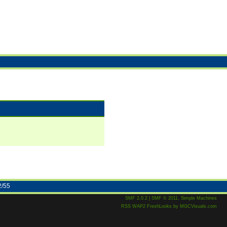
2/55
SMF 2.0.2
|
SMF © 2011
,
Simple Machines
RSS
WAP2
FreshLooks
by
MGCVisuals.com