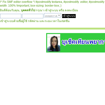
/* Fix SMF editor overflow */ #postmodify textarea, #postmodify .editor, #postmodify 
width: 100% !important; box-sizing: border-box; }
ยินดีต้อนรับคุณ,
บุคคลทั่วไป
กรุณา
เข้าสู่ระบบ
หรือ
ลงทะเบียน
เข้าสู่ระบบด้วยชื่อผู้ใช้ รหัสผ่าน และระยะเวลาในเซสชั่น