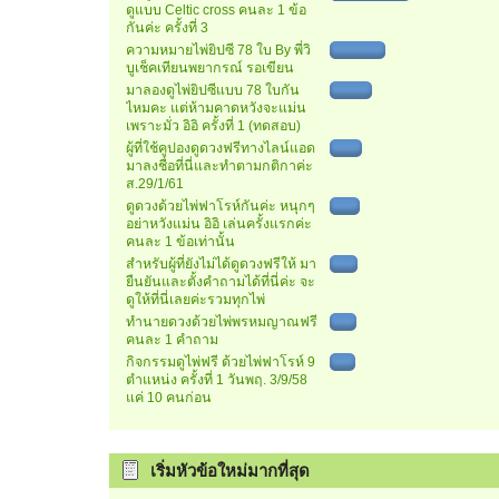
ดูแบบ Celtic cross คนละ 1 ข้อ
กันค่ะ ครั้งที่ 3
ความหมายไพ่ยิปซี 78 ใบ By พี่วิ
บูเช็คเทียนพยากรณ์ รอเขียน
มาลองดูไพ่ยิปซีแบบ 78 ใบกัน
ไหมคะ แต่ห้ามคาดหวังจะแม่น
เพราะมั่ว อิอิ ครั้งที่ 1 (ทดสอบ)
ผู้ที่ใช้คูปองดูดวงฟรีทางไลน์แอด
มาลงชื่อที่นี่และทำตามกติกาค่ะ
ส.29/1/61
ดูดวงด้วยไพ่ฟาโรห์กันค่ะ หนุกๆ
อย่าหวังแม่น อิอิ เล่นครั้งแรกค่ะ
คนละ 1 ข้อเท่านั้น
สำหรับผู้ที่ยังไม่ได้ดูดวงฟรีให้ มา
ยืนยันและตั้งคำถามได้ที่นี่ค่ะ จะ
ดูให้ที่นี่เลยค่ะรวมทุกไพ่
ทำนายดวงด้วยไพ่พรหมญาณฟรี
คนละ 1 คำถาม
กิจกรรมดูไพ่ฟรี ด้วยไพ่ฟาโรห์ 9
ตำแหน่ง ครั้งที่ 1 วันพฤ. 3/9/58
แค่ 10 คนก่อน
เริ่มหัวข้อใหม่มากที่สุด