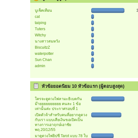
บูเช็คเทียน
cat
taiping
Tuters
Witchy
นางสาวสมหวัง
BiscuitzZ
waterpotter
Sun Chan
admin
หัวข้อยอดนิยม 10 หัวข้อแรก (ผู้ตอบสูงสุด)
ใครจะดูดวงไพ่ลามะธิเบตกัน
ม๊ายยยยยยยยยย คนละ 1 ข้อ
เท่านั้นค่ะ ประกาศรอบที่ 1
เปิดตัวจ้าสำหรับคนที่อยากดูดวง
กับเรา แบบเสียเงินขอเปิดเป็น
ทางการเอาฤกษ์เอาชัย
พฤ.20/12/55
มาดูดวงไพ่ยิปซี Tarot แบบ 78 ใบ