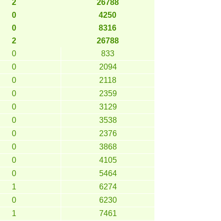
2
26788
0
4250
0
8316
2
26788
0
833
0
2094
0
2118
0
2359
0
3129
0
3538
0
2376
0
3868
0
4105
0
5464
1
6274
0
6230
1
7461