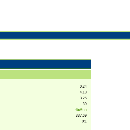
0.24
4.18
3.25
39
พิมพิกา
337.69
0:1