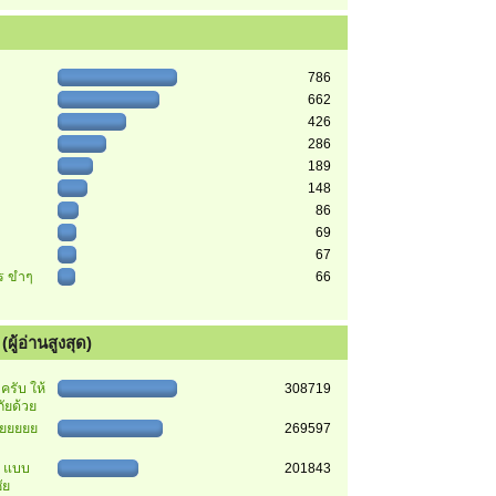
786
662
426
286
189
148
86
69
67
ตร ขำๆ
66
ผู้อ่านสูงสุด)
รับ ให้
308719
ัยด้วย
ยยยยยย
269597
า แบบ
201843
ัย