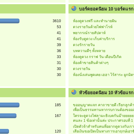
บอร์ดยอดนิยม 10 บอร์ดแรก
3610
ห้องดูดวงฟรี และทำนายฝัน
53
ดวงรายวันด้วยไพ่ฟาโรห์
41
พยากรณ์รายสัปดาห์
41
ห้องรับดูดวง เก็บค่าบริการ
39
ดวงรักรายวัน
36
บทความดีๆ ทั้งหลาย
33
ห้องดูดวง กราฟ วัน เดือนปีเกิด
31
ห้องค้าขายสินค้าต่างๆ
30
ดวงรายวัน
30
ห้องนั่งเล่นพูดเคย เฮฮา ไร้สาระ ผูกมิ
หัวข้อยอดนิยม 10 หัวข้อแรก (
185
ขออนุญาตแจก คาถาขายดี เรียกลูกค้าค
เพื่อเป็นธรรมทานหากรบกวนต้องขออภ
167
ใครจะดูดวงไพ่ลามะธิเบตกันม๊ายยยย
คนละ 1 ข้อเท่านั้นค่ะ ประกาศรอบที่ 1
เปิดตัวจ้าสำหรับคนที่อยากดูดวงกับเร
120
เสียเงินขอเปิดเป็นทางการเอาฤกษ์เอาช