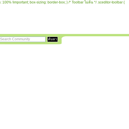
 100% !important; box-sizing: border-box; } /* Toolbar ไม่ล้น */ .sceditor-toolbar {