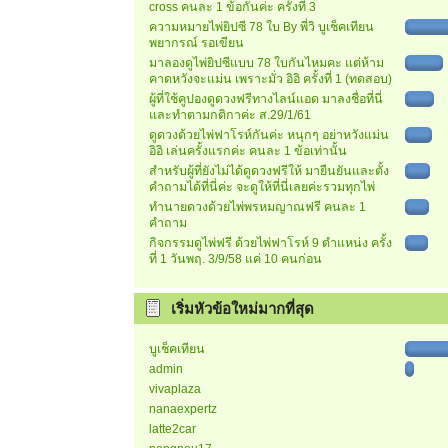
cross คนละ 1 ข้อกันค่ะ ครั้งที่ 3
ความหมายไพ่ยิปซี 78 ใบ By พี่วิ บูเช็คเทียน
พยากรณ์ รอเขียน
มาลองดูไพ่ยิปซีแบบ 78 ใบกันไหมคะ แต่ห้าม
คาดหวังจะแม่น เพราะมั่ว อิอิ ครั้งที่ 1 (ทดสอบ)
ผู้ที่ใช้คูปองดูดวงฟรีทางไลน์แอด มาลงชื่อที่นี่
และทำตามกติกาค่ะ ส.29/1/61
ดูดวงด้วยไพ่ฟาโรห์กันค่ะ หนุกๆ อย่าหวังแม่น
อิอิ เล่นครั้งแรกค่ะ คนละ 1 ข้อเท่านั้น
สำหรับผู้ที่ยังไม่ได้ดูดวงฟรีให้ มายืนยันและตั้ง
คำถามได้ที่นี่ค่ะ จะดูให้ที่นี่เลยค่ะรวมทุกไพ่
ทำนายดวงด้วยไพ่พรหมญาณฟรี คนละ 1
คำถาม
กิจกรรมดูไพ่ฟรี ด้วยไพ่ฟาโรห์ 9 ตำแหน่ง ครั้ง
ที่ 1 วันพฤ. 3/9/58 แค่ 10 คนก่อน
เริ่มหัวข้อใหม่มากที่สุด
บูเช็คเทียน
admin
vivaplaza
nanaexpertz
latte2car