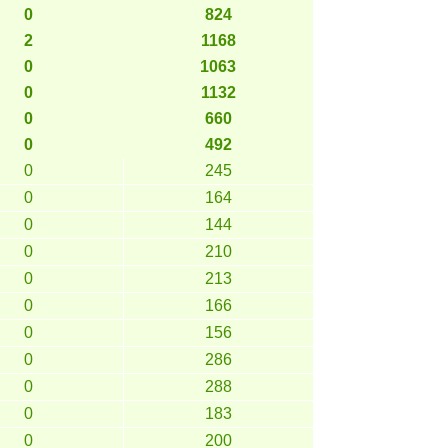
0
824
2
1168
0
1063
0
1132
0
660
0
492
0
245
0
164
0
144
0
210
0
213
0
166
0
156
0
286
0
288
0
183
0
200