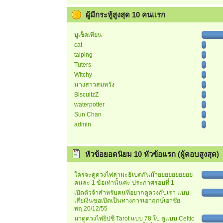
ผู้มีกระทู้สูงสุด 10 คนแรก
บูเช็คเทียน
cat
taiping
Tuters
Witchy
นางสาวสมหวัง
BiscuitzZ
waterpotter
Sun Chan
admin
หัวข้อยอดนิยม 10 หัวข้อแรก (ผู้ตอบสูงสุด)
ใครจะดูดวงไพ่ลามะธิเบตกันม๊ายยยยยยยยยย
คนละ 1 ข้อเท่านั้นค่ะ ประกาศรอบที่ 1
เปิดตัวจ้าสำหรับคนที่อยากดูดวงกับเรา แบบ
เสียเงินขอเปิดเป็นทางการเอาฤกษ์เอาชัย
พฤ.20/12/55
มาดูดวงไพ่ยิปซี Tarot แบบ 78 ใบ ดูแบบ Celtic