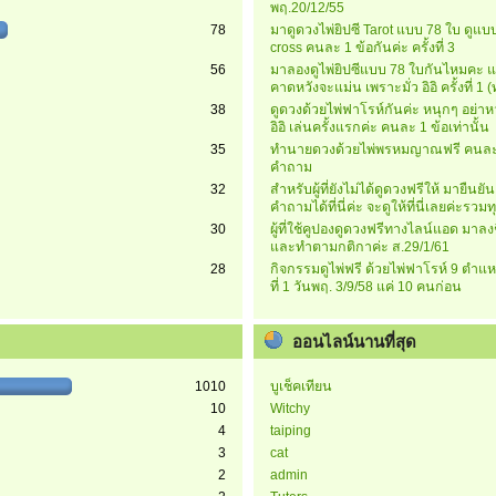
พฤ.20/12/55
78
มาดูดวงไพ่ยิปซี Tarot แบบ 78 ใบ ดูแบบ
cross คนละ 1 ข้อกันค่ะ ครั้งที่ 3
56
มาลองดูไพ่ยิปซีแบบ 78 ใบกันไหมคะ แ
คาดหวังจะแม่น เพราะมั่ว อิอิ ครั้งที่ 1
38
ดูดวงด้วยไพ่ฟาโรห์กันค่ะ หนุกๆ อย่าห
อิอิ เล่นครั้งแรกค่ะ คนละ 1 ข้อเท่านั้น
35
ทำนายดวงด้วยไพ่พรหมญาณฟรี คนละ
คำถาม
32
สำหรับผู้ที่ยังไม่ได้ดูดวงฟรีให้ มายืนยั
คำถามได้ที่นี่ค่ะ จะดูให้ที่นี่เลยค่ะรวมท
30
ผู้ที่ใช้คูปองดูดวงฟรีทางไลน์แอด มาลงชื่
และทำตามกติกาค่ะ ส.29/1/61
28
กิจกรรมดูไพ่ฟรี ด้วยไพ่ฟาโรห์ 9 ตำแหน
ที่ 1 วันพฤ. 3/9/58 แค่ 10 คนก่อน
ออนไลน์นานที่สุด
1010
บูเช็คเทียน
10
Witchy
4
taiping
3
cat
2
admin