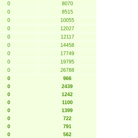
0
8070
0
8515
0
10055
0
12027
0
12117
0
14458
0
17749
0
19795
0
26788
0
966
0
2439
0
1242
0
1100
0
1399
0
722
0
791
0
562