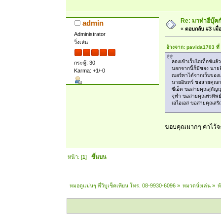
Re: มาทำอีบุ๊ค
admin
«
ตอบกลับ #3 เมื่
Administrator
วิ่งเล่น
อ้างจาก: pavida1703 ที
ลองเข้าเว็บไฮเท็กซ์แล
กระทู้: 30
นอกจากนี้ก็มีของ นายอ
Karma: +1/-0
เบอร์หาได้จากเว็บของเ
นายอินทร์ ขอสายคุ
ซีเอ็ด ขอสายคุณสุกัญ
จุฬา ขอสายคุณพรทิพย
เอไอเอส ขอสายคุณสรั
ขอบคุณมากๆ ค่าไว้จ
หน้า: [
1
]
ขึ้นบน
หมอดูแม่นๆ พี่วิบูเช็คเทียน โทร. 08-9930-6096
»
หมวดนั่งเล่น
»
ห