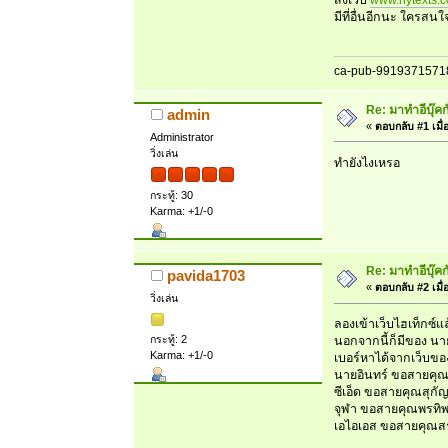
ส่งเว็บ
www.hytexts.
มีที่อื่นอีกนะ ใครส
ca-pub-9919371571
Re: มาทำอีบุ๊ค
admin
«
ตอบกลับ #1 เมื่
Administrator
วิ่งเล่น
ทำยังไงเหรอ
กระทู้: 30
Karma: +1/-0
Re: มาทำอีบุ๊ค
pavida1703
«
ตอบกลับ #2 เมื่
วิ่งเล่น
ลองเข้าเว็บไฮเท็กซ์
กระทู้: 2
นอกจากนี้ก็มีของ นาย
Karma: +1/-0
เบอร์หาได้จากเว็บขอ
นายอินทร์ ขอสายค
ซีเอ็ด ขอสายคุณสุก
จุฬา ขอสายคุณพรทิพ
เอไอเอส ขอสายคุณสร