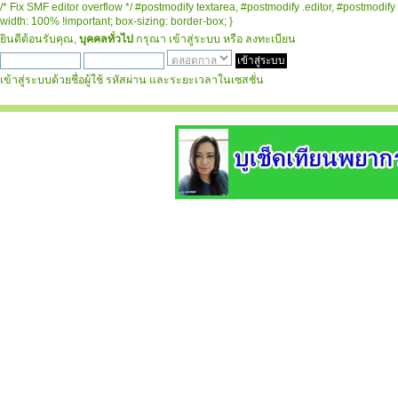
/* Fix SMF editor overflow */ #postmodify textarea, #postmodify .editor, #postmodify 
width: 100% !important; box-sizing: border-box; }
ยินดีต้อนรับคุณ,
บุคคลทั่วไป
กรุณา
เข้าสู่ระบบ
หรือ
ลงทะเบียน
เข้าสู่ระบบด้วยชื่อผู้ใช้ รหัสผ่าน และระยะเวลาในเซสชั่น