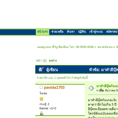
หน้าแรก
ช่วยเหลือ
ค้นหา
ปฏิทิน
เข้าสู่ระบบ
สมัครสม
หมอดูแม่นๆ พี่วิบูเช็คเทียน โทร. 08-9930-6096
»
หมวดนั่งเล่น
»
ห
หน้า: [
1
]
ลงล่าง
ผู้เขียน
หัวข้อ: มาทำอีบุ๊
0 สมาชิก และ 1 บุคคลทั่วไป กำลังดูหัวข้อนี้
มาทำอีบุ๊คกันเ
pavida1703
«
เมื่อ:
ธันวาคม 0
วิ่งเล่น
มาทำอีบุ๊คกันเถอะจ้ะ
กระทู้: 2
คาดว่าอีกไม่เกิน 5 ปี
Karma: +1/-0
อีบุ๊คจะมียอดขายดีม
ใครมีต้นฉบับลองเขี