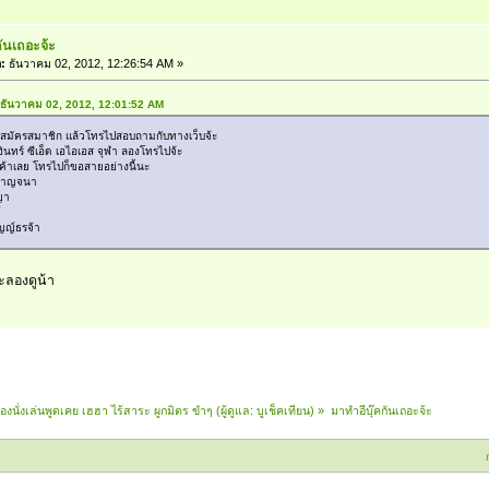
กันเถอะจ้ะ
อ:
ธันวาคม 02, 2012, 12:26:54 AM »
่ ธันวาคม 02, 2012, 12:01:52 AM
้วสมัครสมาชิก แล้วโทรไปสอบถามกับทางเว็บจ้ะ
ินทร์ ซีเอ็ด เอไอเอส จุฬา ลองโทรไปจ้ะ
ค้าเลย โทรไปก็ขอสายอย่างนี้นะ
ณกาญจนา
ญา
์
ญญ์ธรจ้า
ะลองดูน้า
้องนั่งเล่นพูดเคย เฮฮา ไร้สาระ ผูกมิตร ขำๆ
(ผู้ดูแล:
บูเช็คเทียน
) »
มาทำอีบุ๊คกันเถอะจ้ะ