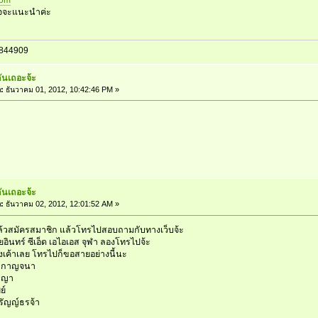
com
นใจจะแนะนำค่ะ
844909
กันเถอะจ้ะ
อ:
ธันวาคม 01, 2012, 10:42:46 PM »
กันเถอะจ้ะ
อ:
ธันวาคม 02, 2012, 12:01:52 AM »
แล้วสมัครสมาชิก แล้วโทรไปสอบถามกับทางเว็บจ้ะ
อินทร์ ซีเอ็ด เอไอเอส จุฬา ลองโทรไปจ้ะ
งเค้าเลย โทรไปก็ขอสายอย่างนี้นะ
ุณกาญจนา
ัญญา
ย์
ัญญ์ธรจ้า