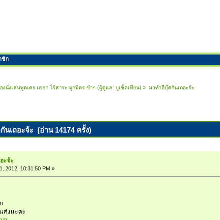
าชิก
้องนั่งเล่นพูดเคย เฮฮา ไร้สาระ ผูกมิตร ขำๆ
(ผู้ดูแล:
บูเช็คเทียน
) »
มาทำอีบุ๊คกันเถอะจ้ะ
คกันเถอะจ้ะ (อ่าน 14174 ครั้ง)
ถอะจ้ะ
1, 2012, 10:31:50 PM »
าก
ยนส่งนะคะ