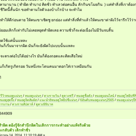
วิลหามานาน ( ทำผิด ทำบาป คิดชั่ว ทำเลวต่อคนอื่น ลักกินขโมยกิน ) แค่ทำสิ่งที่เราต้อ
 ชีวิตนี้สั้นนัก ขอทำตามใจตัวเองบ้างไรบ้าง จะทำไม
่ทำให้ดีก่อนตาย ให้คนเขาเชิดชู ยกย่อง แต่ทำสิ่งที่ทำแล้วให้คนเขาด่าฝังไว้จารึกไว้ว่าเล
่ยอมเลิกก็เท่ากับไม่เคยหยุดทำผิดเลย ความชั่วก็จะต่อเนื่องไม่มีวันจบสิ้น
ชดใช้แค่นั้นแหละ
 มันก็เริ่มมาจากผิด มันก็จะยังผิดไปแบบนั้นแหละ
 จะตรงต่อไปได้อย่างไร มันก็ต้องถอดและติดเสียใหม่
นก็เกิดรูเกิดรอย วันหนึ่งจะโดนคนมาตอกใส่เราเหมือนกัน
ๆ
รีวิวหมอดูแม่นๆ
/
หมอดูแม่นๆ
/
ดวงรายวัน
/
ดูดวงฟรี
/
หมอดูชื่อดัง
/
หมอดูออนไลน์
/
หมอดูไพ่ยิปซีช
หมอดูสุดจึ้ง
/
หมอดูจิตสัมผัส
/
แนะนำ8หมอดูไพ่ยิปซีแม่นๆ
/
6อันดับหมอดูแม่นๆ2565
/
หมอดูแม่นๆป
การงาน
/
ดวงรายสัปดาห์
/
ดูดวง99บาท
844909
ทำผิด ตอ้งรู้จักสำนึกผิดในเลิกการกระทำอย่างแท้จริงด้วย
กลับตัว เลิกทำชั่ว
กายน 14, 2014, 11:10:19 AM »