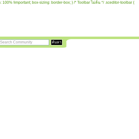
 100% !important; box-sizing: border-box; } /* Toolbar ไม่ล้น */ .sceditor-toolbar {