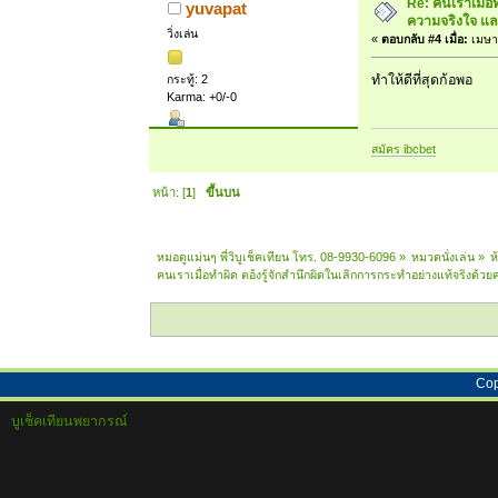
Re: คนเราเมื่อ
yuvapat
ความจริงใจ และ
วิ่งเล่น
«
ตอบกลับ #4 เมื่อ:
เมษาย
กระทู้: 2
ทำให้ดีที่สุดก้อพอ
Karma: +0/-0
สมัคร ibcbet
หน้า: [
1
]
ขึ้นบน
หมอดูแม่นๆ พี่วิบูเช็คเทียน โทร. 08-9930-6096
»
หมวดนั่งเล่น
»
ห
คนเราเมื่อทำผิด ตอ้งรู้จักสำนึกผิดในเลิกการกระทำอย่างแท้จริงด้วย
Cop
บูเช็คเทียนพยากรณ์