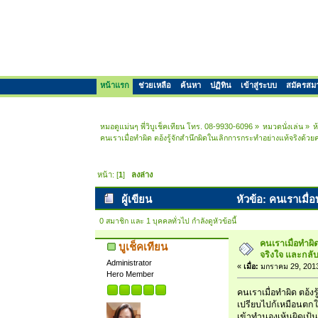
หน้าแรก
ช่วยเหลือ
ค้นหา
ปฏิทิน
เข้าสู่ระบบ
สมัครสม
หมอดูแม่นๆ พี่วิบูเช็คเทียน โทร. 08-9930-6096
»
หมวดนั่งเล่น
»
ห
คนเราเมื่อทำผิด ตอ้งรู้จักสำนึกผิดในเลิกการกระทำอย่างแท้จริงด้วย
หน้า: [
1
]
ลงล่าง
ผู้เขียน
หัวข้อ: คนเราเมื่อ
0 สมาชิก และ 1 บุคคลทั่วไป กำลังดูหัวข้อนี้
คนเราเมื่อทำผิ
บูเช็คเทียน
จริงใจ และกลับต
Administrator
«
เมื่อ:
มกราคม 29, 2013
Hero Member
คนเราเมื่อทำผิด ตอ้งร
เปรียบไปก้เหมือนตกในบ
เข้าทำนองเห้นผิดเป้น