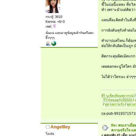
ขี้ในบ่อนี้แหละ ที่ถ
ทำ เพราะมัวแต่คิดว่า
กระทู้: 3610
แทนที่จะคิดทำในสิ่งที
Karma: +6/-0
เพศ:
การยังดันทุรังทำต่อไม
นั่นแน่ แอบมาดูข้อมูลเค้ากันหรือคะ
ฮิ๊วๆๆๆ
ทำบาปแค่ไหน ก็ต้อง
ต่อให้กลับผิดเป็นถูก
ติดกระดุมผิดเม้ดแรก
เคยตอกตะปูใส่ใคร มั
ไม่ได้ว่าใครนะ ฮ่าๆๆ
พี่วิ บูเช็คเทียนพยากรณ์
/
รีวิว5หมอดูรับปี2022
/
/
ดูดวงความรัก
/
ดูดวง
ca-pub-9919371571
Re: คนเราเมื่อ
Angellley
ความจริงใจ และ
วิ่งเล่น
«
ตอบกลับ #1 เมื่อ:
พฤศจิ