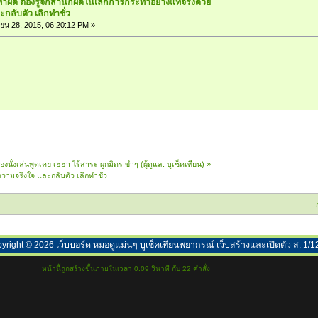
ทำผิด ตอ้งรู้จักสำนึกผิดในเลิกการกระทำอย่างแท้จริงด้วย
กลับตัว เลิกทำชั่ว
น 28, 2015, 06:20:12 PM »
้องนั่งเล่นพูดเคย เฮฮา ไร้สาระ ผูกมิตร ขำๆ
(ผู้ดูแล:
บูเช็คเทียน
) »
ความจริงใจ และกลับตัว เลิกทำชั่ว
yright ©
2026
เว็บบอร์ด หมอดูแม่นๆ บูเช็คเทียนพยากรณ์ เว็บสร้างและเปิดตัว ส. 1/1
หน้านี้ถูกสร้างขึ้นภายในเวลา 0.09 วินาที กับ 22 คำสั่ง