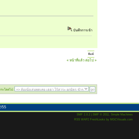
บันทึกการเข้า
พิมพ์
« หน้าที่แล้ว
ต่อไป »
กระโดดไป:
2/55
SMF 2.0.2
|
SMF © 2011
,
Simple Machines
RSS
WAP2
FreshLooks
by
MGCVisuals.com