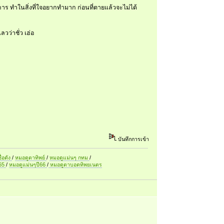
งการ ทำในสิ่งที่ใจอยากทำมาก ก่อนที่ตายแล้วจะไม่ได้
วว่าชั่ว เฮ่อ
บันทึกการเข้า
ื่อดัง
/
หมอดูตาทิพย์
/
หมอดูแม่นๆ กทม
/
ี65
/
หมอดูแม่นๆปี66
/
หมอดูตาบอดทิพยเนตร