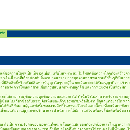
าชิก
์ข้อความใดๆที่เป็นเท็จ บิดเบือน หรือไม่เหมาะสม ไม่โพสต์ข้อความใดๆที่จะสร้างความ
ียจ หรือเนื้อหาที่เกี่ยวข้องกับสิ่งลามกอนาจาร การคุกคามทางเพศ รวมถึงอื่นๆที่เ
ที่มีลิขสิทธิ์หรือทรัพย์สินทางปัญญาใดๆของผู้อื่น ยกเว้นแต่จะได้รับอนุญาติจากเจ
กันหลายครั้ง การโฆษณาชวนเชื่อทุกรูปแบบ จดหมายลูกโซ่ และการ Quote เป็นพีระมิด
์ และไม่สามารถดูข้อความทุกข้อความตลอดเวลาได้ ดังนั้นจึงไม่สามารถรับรองความถู
ียน ไม่เกี่ยวข้องกับความคิดเห็นของเจ้าของฟอรั่มหรือทีมงานผู้ดูแลแต่อย่างใด ห
ได้ทันที ทีมงานผู้ดูแลฟอรั่มขอสงวนสิทธิ์ในการแก้ไขหรือลบเนื้อหาที่ละเมิดต่อข้อ
ึ่งก่อนทีมงานผู้ดูแลจะปรึกษาและดำเนินการให้มีการแก้ไขหรือลบโพสต์หรือข้อความด
ือเป็นความรับผิดชอบของคุณทั้งหมด โดยคุณยินยอมที่จะปกป้องและไม่เอาความผิดกับเ
เปิดเผยข้อมูลบุคคลของคุณ (รวมถึงข้อมูลใดๆที่ได้มาจากการใช้งานฟอรั่มนี้ทั้งหมด) ใ