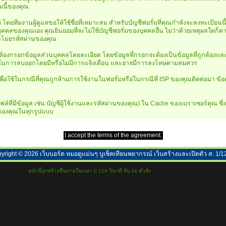
มนี้ของคุณ
ดยทีมงานผู้ดูแลขอให้ใช้ชื่อที่เหมาะสม สำหรับบัญชีฟอรั่มที่คุณกำลังจะลงทะเบียนนี
คคลของคุณเอง คุณยินยอมที่จะไม่ใช้บัญชีฟอรั่มของบุคคลอื่น ไม่ว่าด้วยเหตุผลใดก็ต
่นขโมยรหัสผ่านของคุณ
องกรอกข้อมูลส่วนบุคคลโดยละเอียด โดยข้อมูลที่กรอกจะต้องเป็นข้อมูลที่ถูกต้องและชั
ทธิ์ในการลบออกโดยมีหรือไม่มีการแจ้งเตือน และอาจมีการลงโทษตามสมควร
ื่อใช้ในกรณีที่คุณถูกห้ามการใช้งานในฟอรั่มหรือในกรณีที่ ISP ของคุณติดต่อมา ข้
ที่มีข้อมูล เช่น บัญชีผู้ใช้งานและรหัสผ่านของคุณ) ใน Cache ของเบราเซอร์คุณ ซึ่ง 
ร์ของคุณในทุกรูปแบบ
yright ©
2026
เว็บบอร์ด หมอดูแม่นๆ บูเช็คเทียนพยากรณ์ เว็บสร้างและเปิดตัว ส. 1/1
หน้านี้ถูกสร้างขึ้นภายในเวลา 0.114 วินาที กับ 14 คำสั่ง