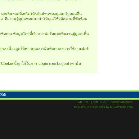
้ คุณยินยอมที่จะไม่ให้รหัสผ่านของคุณแก่บุคคลอื่น
าม ทีมงานผู้ดูแลขอแนะนำให้คุณใช้รหัสผ่านที่ซับซ้อน
ดเจน ข้อมูลใดๆที่เจ้าของฟอรั่มและทีมงานผู้ดูแลเห็น
อตกลงนี้จะถูกใช้หากคุณละเมิดข้อตกลงการใช้งานฟอรั่
Cookie นี้ถูกใช้ในการ Login และ Logout เท่านั้น
2/55
SMF 2.0.2
|
SMF © 2011
,
Simple Machines
RSS
WAP2
FreshLooks
by
MGCVisuals.com