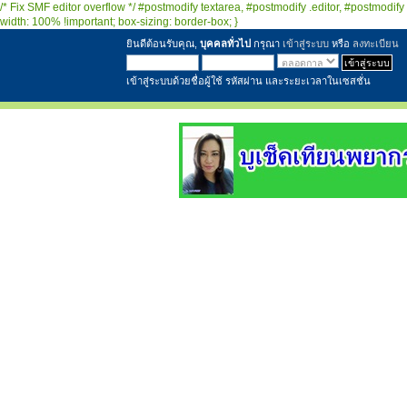
/* Fix SMF editor overflow */ #postmodify textarea, #postmodify .editor, #postmodify 
width: 100% !important; box-sizing: border-box; }
ยินดีต้อนรับคุณ,
บุคคลทั่วไป
กรุณา
เข้าสู่ระบบ
หรือ
ลงทะเบียน
เข้าสู่ระบบด้วยชื่อผู้ใช้ รหัสผ่าน และระยะเวลาในเซสชั่น