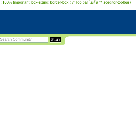
 100% !important; box-sizing: border-box; } /* Toolbar ไม่ล้น */ .sceditor-toolbar {