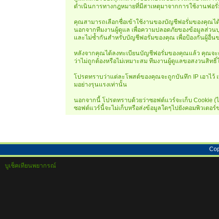
ดำเนินการทางกฎหมายที่มีสาเหตุมาจากการใช้งานฟอรั่
คุณสามารถเลือกชื่อเข้าใช้งานของบัญชีฟอรั่มของคุณได้ โ
นอกจากทีมงานผู้ดูแล เพื่อความปลอดภัยของข้อมูลส่วนบุ
และไม่ซ้ำกันสำหรับบัญชีฟอรั่มของคุณ เพื่อป้องกันผู้อื
หลังจากคุณได้ลงทะเบียนบัญชีฟอรั่มของคุณแล้ว คุณจะต้
ว่าไม่ถูกต้องหรือไม่เหมาะสม ทีมงานผู้ดูแลขอสงวนสิ
โปรดทราบว่าแต่ละโพสต์ของคุณจะถูกบันทึก IP เอาไว้ เพ
มอย่างรุนแรงเท่านั้น
นอกจากนี้ โปรดทราบด้วยว่าซอฟต์แวร์จะเก็บ Cookie (ไฟล์
ซอฟต์แวร์นี้จะไม่เก็บหรือส่งข้อมูลใดๆไปยังคอมพิวเตอ
Cop
บูเช็คเทียนพยากรณ์