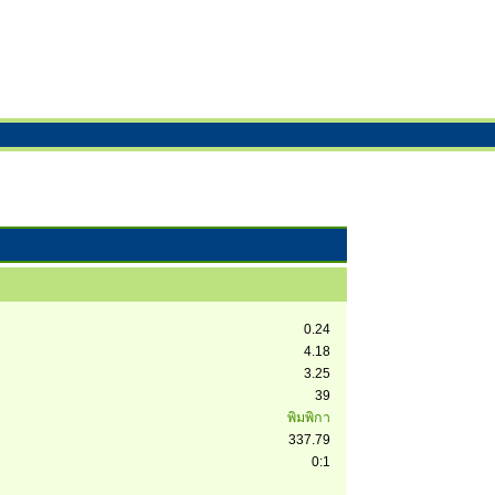
0.24
4.18
3.25
39
พิมพิกา
337.79
0:1