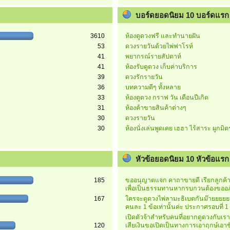
บอร์ดยอดนิยม 10 บอร์ดแรก
3610
ห้องดูดวงฟรี และทำนายฝัน
53
ดวงรายวันด้วยไพ่ฟาโรห์
41
พยากรณ์รายสัปดาห์
41
ห้องรับดูดวง เก็บค่าบริการ
39
ดวงรักรายวัน
36
บทความดีๆ ทั้งหลาย
33
ห้องดูดวง กราฟ วัน เดือนปีเกิด
31
ห้องค้าขายสินค้าต่างๆ
30
ดวงรายวัน
30
ห้องนั่งเล่นพูดเคย เฮฮา ไร้สาระ ผูกมิ
หัวข้อยอดนิยม 10 หัวข้อแรก (
185
ขออนุญาตแจก คาถาขายดี เรียกลูกค้าค
เพื่อเป็นธรรมทานหากรบกวนต้องขออภ
167
ใครจะดูดวงไพ่ลามะธิเบตกันม๊ายยยย
คนละ 1 ข้อเท่านั้นค่ะ ประกาศรอบที่ 1
เปิดตัวจ้าสำหรับคนที่อยากดูดวงกับเร
120
เสียเงินขอเปิดเป็นทางการเอาฤกษ์เอาช