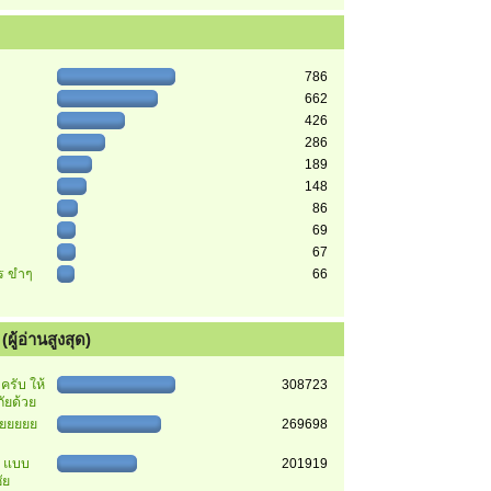
786
662
426
286
189
148
86
69
67
ตร ขำๆ
66
ผู้อ่านสูงสุด)
รับ ให้
308723
ัยด้วย
ยยยยยย
269698
า แบบ
201919
ัย