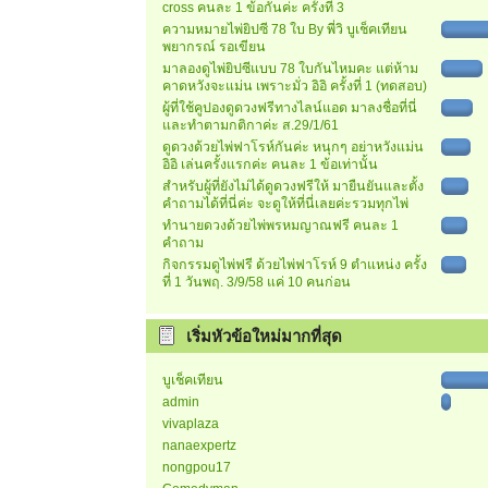
cross คนละ 1 ข้อกันค่ะ ครั้งที่ 3
ความหมายไพ่ยิปซี 78 ใบ By พี่วิ บูเช็คเทียน
พยากรณ์ รอเขียน
มาลองดูไพ่ยิปซีแบบ 78 ใบกันไหมคะ แต่ห้าม
คาดหวังจะแม่น เพราะมั่ว อิอิ ครั้งที่ 1 (ทดสอบ)
ผู้ที่ใช้คูปองดูดวงฟรีทางไลน์แอด มาลงชื่อที่นี่
และทำตามกติกาค่ะ ส.29/1/61
ดูดวงด้วยไพ่ฟาโรห์กันค่ะ หนุกๆ อย่าหวังแม่น
อิอิ เล่นครั้งแรกค่ะ คนละ 1 ข้อเท่านั้น
สำหรับผู้ที่ยังไม่ได้ดูดวงฟรีให้ มายืนยันและตั้ง
คำถามได้ที่นี่ค่ะ จะดูให้ที่นี่เลยค่ะรวมทุกไพ่
ทำนายดวงด้วยไพ่พรหมญาณฟรี คนละ 1
คำถาม
กิจกรรมดูไพ่ฟรี ด้วยไพ่ฟาโรห์ 9 ตำแหน่ง ครั้ง
ที่ 1 วันพฤ. 3/9/58 แค่ 10 คนก่อน
เริ่มหัวข้อใหม่มากที่สุด
บูเช็คเทียน
admin
vivaplaza
nanaexpertz
nongpou17