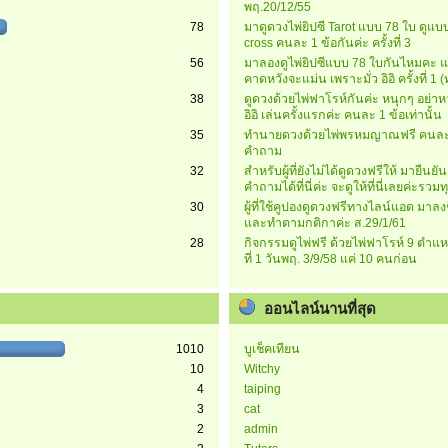
พฤ.20/12/55
78
มาดูดวงไพ่ยิปซี Tarot แบบ 78 ใบ ดูแบบ
cross คนละ 1 ข้อกันค่ะ ครั้งที่ 3
56
มาลองดูไพ่ยิปซีแบบ 78 ใบกันไหมคะ แ
คาดหวังจะแม่น เพราะมั่ว อิอิ ครั้งที่ 1
38
ดูดวงด้วยไพ่ฟาโรห์กันค่ะ หนุกๆ อย่าห
อิอิ เล่นครั้งแรกค่ะ คนละ 1 ข้อเท่านั้น
35
ทำนายดวงด้วยไพ่พรหมญาณฟรี คนละ
คำถาม
32
สำหรับผู้ที่ยังไม่ได้ดูดวงฟรีให้ มายืนยั
คำถามได้ที่นี่ค่ะ จะดูให้ที่นี่เลยค่ะรวมท
30
ผู้ที่ใช้คูปองดูดวงฟรีทางไลน์แอด มาลงชื่
และทำตามกติกาค่ะ ส.29/1/61
28
กิจกรรมดูไพ่ฟรี ด้วยไพ่ฟาโรห์ 9 ตำแหน
ที่ 1 วันพฤ. 3/9/58 แค่ 10 คนก่อน
ออนไลน์นานที่สุด
1010
บูเช็คเทียน
10
Witchy
4
taiping
3
cat
2
admin