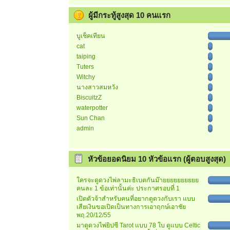
ผู้มีกระทู้สูงสุด 10 คนแรก
บูเช็คเทียน
cat
taiping
Tuters
Witchy
นางสาวสมหวัง
BiscuitzZ
waterpotter
Sun Chan
admin
หัวข้อยอดนิยม 10 หัวข้อแรก (ผู้ตอบสูงสุด)
ใครจะดูดวงไพ่ลามะธิเบตกันม๊ายยยยยยยยยย
คนละ 1 ข้อเท่านั้นค่ะ ประกาศรอบที่ 1
เปิดตัวจ้าสำหรับคนที่อยากดูดวงกับเรา แบบ
เสียเงินขอเปิดเป็นทางการเอาฤกษ์เอาชัย
พฤ.20/12/55
มาดูดวงไพ่ยิปซี Tarot แบบ 78 ใบ ดูแบบ Celtic