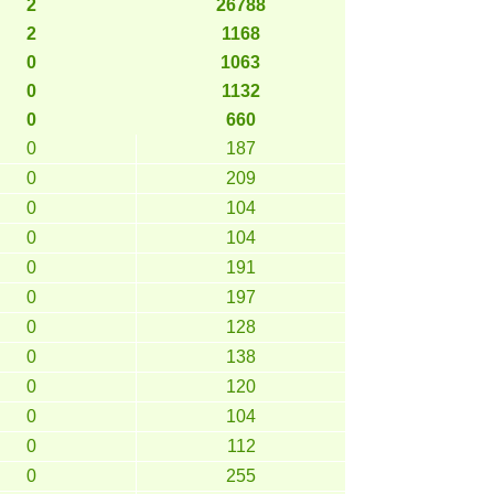
2
26788
2
1168
0
1063
0
1132
0
660
0
187
0
209
0
104
0
104
0
191
0
197
0
128
0
138
0
120
0
104
0
112
0
255