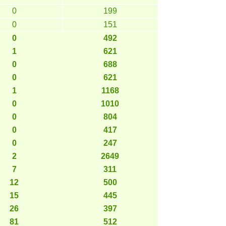
0
199
0
151
0
492
1
621
0
688
0
621
1
1168
0
1010
0
804
0
417
0
247
2
2649
7
311
12
500
15
445
26
397
81
512