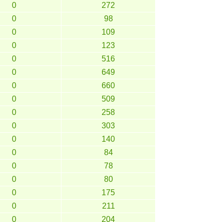
0
272
0
98
0
109
0
123
0
516
0
649
0
660
0
509
0
258
0
303
0
140
0
84
0
78
0
80
0
175
0
211
0
204