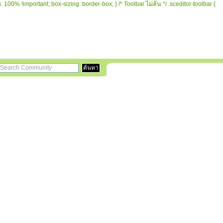
 100% !important; box-sizing: border-box; } /* Toolbar ไม่ล้น */ .sceditor-toolbar {