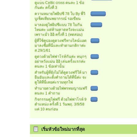
ดูแบบ Celtic cross คนละ 1 ข้อ
กันค่ะ ครั้งที่ 3
ความหมายไพ่ยิปซี 78 ใบ By พี่วิ
บูเช็คเทียนพยากรณ์ รอเขียน
มาลองดูไพ่ยิปซีแบบ 78 ใบกัน
ไหมคะ แต่ห้ามคาดหวังจะแม่น
เพราะมั่ว อิอิ ครั้งที่ 1 (ทดสอบ)
ผู้ที่ใช้คูปองดูดวงฟรีทางไลน์แอด
มาลงชื่อที่นี่และทำตามกติกาค่ะ
ส.29/1/61
ดูดวงด้วยไพ่ฟาโรห์กันค่ะ หนุกๆ
อย่าหวังแม่น อิอิ เล่นครั้งแรกค่ะ
คนละ 1 ข้อเท่านั้น
สำหรับผู้ที่ยังไม่ได้ดูดวงฟรีให้ มา
ยืนยันและตั้งคำถามได้ที่นี่ค่ะ จะ
ดูให้ที่นี่เลยค่ะรวมทุกไพ่
ทำนายดวงด้วยไพ่พรหมญาณฟรี
คนละ 1 คำถาม
กิจกรรมดูไพ่ฟรี ด้วยไพ่ฟาโรห์ 9
ตำแหน่ง ครั้งที่ 1 วันพฤ. 3/9/58
แค่ 10 คนก่อน
เริ่มหัวข้อใหม่มากที่สุด