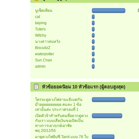
บูเช็คเทียน
cat
taiping
Tuters
Witchy
นางสาวสมหวัง
BiscuitzZ
waterpotter
Sun Chan
admin
หัวข้อยอดนิยม 10 หัวข้อแรก (ผู้ตอบสูงสุด)
ใครจะดูดวงไพ่ลามะธิเบตกัน
ม๊ายยยยยยยยยย คนละ 1 ข้อ
เท่านั้นค่ะ ประกาศรอบที่ 1
เปิดตัวจ้าสำหรับคนที่อยากดูดวง
กับเรา แบบเสียเงินขอเปิดเป็น
ทางการเอาฤกษ์เอาชัย
พฤ.20/12/55
มาดูดวงไพ่ยิปซี Tarot แบบ 78 ใบ