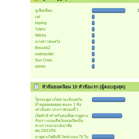
บูเช็คเทียน
cat
taiping
Tuters
Witchy
นางสาวสมหวัง
BiscuitzZ
waterpotter
Sun Chan
admin
หัวข้อยอดนิยม 10 หัวข้อแรก (ผู้ตอบสูงสุด)
ใครจะดูดวงไพ่ลามะธิเบตกัน
ม๊ายยยยยยยยยย คนละ 1 ข้อ
เท่านั้นค่ะ ประกาศรอบที่ 1
เปิดตัวจ้าสำหรับคนที่อยากดูดวง
กับเรา แบบเสียเงินขอเปิดเป็น
ทางการเอาฤกษ์เอาชัย
พฤ.20/12/55
มาดูดวงไพ่ยิปซี Tarot แบบ 78 ใบ