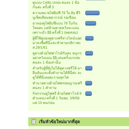
ดูแบบ Celtic cross คนละ 1 ข้อ
กันค่ะ ครั้งที่ 3
ความหมายไพ่ยิปซี 78 ใบ By พี่วิ
บูเช็คเทียนพยากรณ์ รอเขียน
มาลองดูไพ่ยิปซีแบบ 78 ใบกัน
ไหมคะ แต่ห้ามคาดหวังจะแม่น
เพราะมั่ว อิอิ ครั้งที่ 1 (ทดสอบ)
ผู้ที่ใช้คูปองดูดวงฟรีทางไลน์แอด
มาลงชื่อที่นี่และทำตามกติกาค่ะ
ส.29/1/61
ดูดวงด้วยไพ่ฟาโรห์กันค่ะ หนุกๆ
อย่าหวังแม่น อิอิ เล่นครั้งแรกค่ะ
คนละ 1 ข้อเท่านั้น
สำหรับผู้ที่ยังไม่ได้ดูดวงฟรีให้ มา
ยืนยันและตั้งคำถามได้ที่นี่ค่ะ จะ
ดูให้ที่นี่เลยค่ะรวมทุกไพ่
ทำนายดวงด้วยไพ่พรหมญาณฟรี
คนละ 1 คำถาม
กิจกรรมดูไพ่ฟรี ด้วยไพ่ฟาโรห์ 9
ตำแหน่ง ครั้งที่ 1 วันพฤ. 3/9/58
แค่ 10 คนก่อน
เริ่มหัวข้อใหม่มากที่สุด