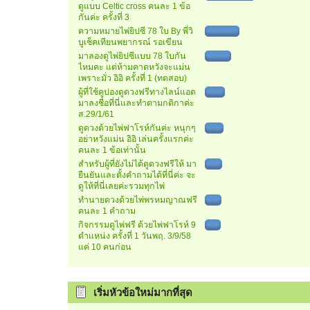
ดูแบบ Celtic cross คนละ 1 ข้อ
กันค่ะ ครั้งที่ 3
ความหมายไพ่ยิปซี 78 ใบ By พี่วิ
บูเช็คเทียนพยากรณ์ รอเขียน
มาลองดูไพ่ยิปซีแบบ 78 ใบกัน
ไหมคะ แต่ห้ามคาดหวังจะแม่น
เพราะมั่ว อิอิ ครั้งที่ 1 (ทดสอบ)
ผู้ที่ใช้คูปองดูดวงฟรีทางไลน์แอด
มาลงชื่อที่นี่และทำตามกติกาค่ะ
ส.29/1/61
ดูดวงด้วยไพ่ฟาโรห์กันค่ะ หนุกๆ
อย่าหวังแม่น อิอิ เล่นครั้งแรกค่ะ
คนละ 1 ข้อเท่านั้น
สำหรับผู้ที่ยังไม่ได้ดูดวงฟรีให้ มา
ยืนยันและตั้งคำถามได้ที่นี่ค่ะ จะ
ดูให้ที่นี่เลยค่ะรวมทุกไพ่
ทำนายดวงด้วยไพ่พรหมญาณฟรี
คนละ 1 คำถาม
กิจกรรมดูไพ่ฟรี ด้วยไพ่ฟาโรห์ 9
ตำแหน่ง ครั้งที่ 1 วันพฤ. 3/9/58
แค่ 10 คนก่อน
เริ่มหัวข้อใหม่มากที่สุด