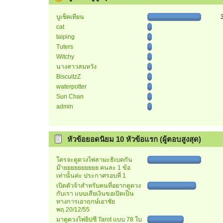
บูเช็คเทียน
cat
taiping
Tuters
Witchy
นางสาวสมหวัง
BiscuitzZ
waterpotter
Sun Chan
admin
หัวข้อยอดนิยม 10 หัวข้อแรก (ผู้ตอบสูงสุด)
ใครจะดูดวงไพ่ลามะธิเบตกัน
ม๊ายยยยยยยยยย คนละ 1 ข้อ
เท่านั้นค่ะ ประกาศรอบที่ 1
เปิดตัวจ้าสำหรับคนที่อยากดูดวง
กับเรา แบบเสียเงินขอเปิดเป็น
ทางการเอาฤกษ์เอาชัย
พฤ.20/12/55
มาดูดวงไพ่ยิปซี Tarot แบบ 78 ใบ