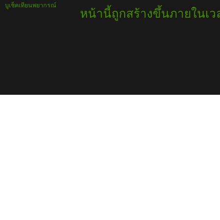
บูเช็คเทียนพยากรณ์
หน้านี้ถูกสร้างขึ้นภายในเวล