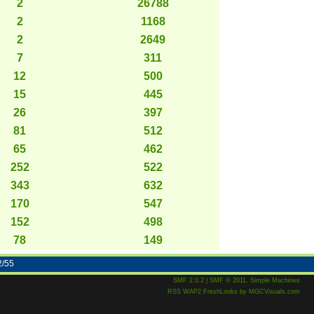
2
26788
2
1168
2
2649
7
311
12
500
15
445
26
397
81
512
65
462
252
522
343
632
170
547
152
498
78
149
2/55
SMF 2.0.2
|
SMF © 2011
,
Simple Machines
RSS
WAP2
FreshLooks
by
MGCVisuals.com