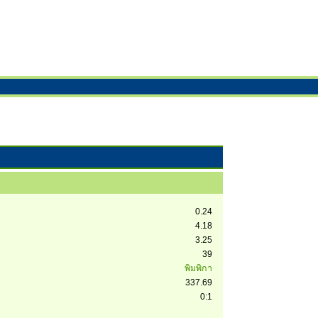
0.24
4.18
3.25
39
พิมพิกา
337.69
0:1