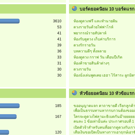
บอร์ดยอดนิยม 10 บอร์ดแรก
3610
ห้องดูดวงฟรี และทำนายฝัน
53
ดวงรายวันด้วยไพ่ฟาโรห์
41
พยากรณ์รายสัปดาห์
41
ห้องรับดูดวง เก็บค่าบริการ
39
ดวงรักรายวัน
36
บทความดีๆ ทั้งหลาย
33
ห้องดูดวง กราฟ วัน เดือนปีเกิด
31
ห้องค้าขายสินค้าต่างๆ
30
ดวงรายวัน
30
ห้องนั่งเล่นพูดเคย เฮฮา ไร้สาระ ผูกมิ
หัวข้อยอดนิยม 10 หัวข้อแรก (
185
ขออนุญาตแจก คาถาขายดี เรียกลูกค้าค
เพื่อเป็นธรรมทานหากรบกวนต้องขออภ
167
ใครจะดูดวงไพ่ลามะธิเบตกันม๊ายยยย
คนละ 1 ข้อเท่านั้นค่ะ ประกาศรอบที่ 1
เปิดตัวจ้าสำหรับคนที่อยากดูดวงกับเร
120
เสียเงินขอเปิดเป็นทางการเอาฤกษ์เอาช