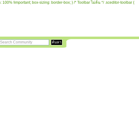
 100% !important; box-sizing: border-box; } /* Toolbar ไม่ล้น */ .sceditor-toolbar {