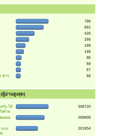
786
662
426
286
189
148
86
69
67
ตร ขำๆ
66
ผู้อ่านสูงสุด)
รับ ให้
308720
ัยด้วย
ยยยยยย
269608
า แบบ
201854
ัย