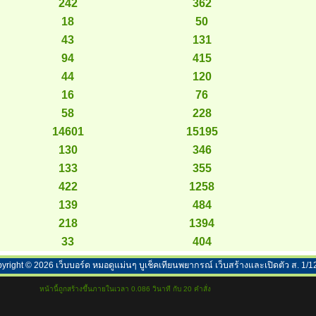
242
362
18
50
43
131
94
415
44
120
16
76
58
228
14601
15195
130
346
133
355
422
1258
139
484
218
1394
33
404
yright ©
2026
เว็บบอร์ด หมอดูแม่นๆ บูเช็คเทียนพยากรณ์ เว็บสร้างและเปิดตัว ส. 1/1
หน้านี้ถูกสร้างขึ้นภายในเวลา 0.086 วินาที กับ 20 คำสั่ง