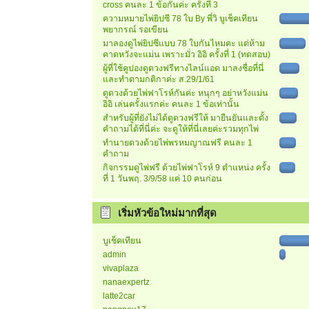
cross คนละ 1 ข้อกันค่ะ ครั้งที่ 3
ความหมายไพ่ยิปซี 78 ใบ By พี่วิ บูเช็คเทียน
พยากรณ์ รอเขียน
มาลองดูไพ่ยิปซีแบบ 78 ใบกันไหมคะ แต่ห้าม
คาดหวังจะแม่น เพราะมั่ว อิอิ ครั้งที่ 1 (ทดสอบ)
ผู้ที่ใช้คูปองดูดวงฟรีทางไลน์แอด มาลงชื่อที่นี่
และทำตามกติกาค่ะ ส.29/1/61
ดูดวงด้วยไพ่ฟาโรห์กันค่ะ หนุกๆ อย่าหวังแม่น
อิอิ เล่นครั้งแรกค่ะ คนละ 1 ข้อเท่านั้น
สำหรับผู้ที่ยังไม่ได้ดูดวงฟรีให้ มายืนยันและตั้ง
คำถามได้ที่นี่ค่ะ จะดูให้ที่นี่เลยค่ะรวมทุกไพ่
ทำนายดวงด้วยไพ่พรหมญาณฟรี คนละ 1
คำถาม
กิจกรรมดูไพ่ฟรี ด้วยไพ่ฟาโรห์ 9 ตำแหน่ง ครั้ง
ที่ 1 วันพฤ. 3/9/58 แค่ 10 คนก่อน
เริ่มหัวข้อใหม่มากที่สุด
บูเช็คเทียน
admin
vivaplaza
nanaexpertz
latte2car