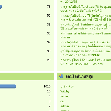
พฤ.20/12/55
78
มาดูดวงไพ่ยิปซี Tarot แบบ 78 ใบ ดูแบบ
cross คนละ 1 ข้อกันค่ะ ครั้งที่ 3
56
มาลองดูไพ่ยิปซีแบบ 78 ใบกันไหมคะ แ
คาดหวังจะแม่น เพราะมั่ว อิอิ ครั้งที่ 1
38
ดูดวงด้วยไพ่ฟาโรห์กันค่ะ หนุกๆ อย่าห
อิอิ เล่นครั้งแรกค่ะ คนละ 1 ข้อเท่านั้น
35
ทำนายดวงด้วยไพ่พรหมญาณฟรี คนละ
คำถาม
32
สำหรับผู้ที่ยังไม่ได้ดูดวงฟรีให้ มายืนยั
คำถามได้ที่นี่ค่ะ จะดูให้ที่นี่เลยค่ะรวมท
30
ผู้ที่ใช้คูปองดูดวงฟรีทางไลน์แอด มาลงชื่
และทำตามกติกาค่ะ ส.29/1/61
28
กิจกรรมดูไพ่ฟรี ด้วยไพ่ฟาโรห์ 9 ตำแหน
ที่ 1 วันพฤ. 3/9/58 แค่ 10 คนก่อน
ออนไลน์นานที่สุด
1010
บูเช็คเทียน
10
Witchy
4
taiping
3
cat
2
admin