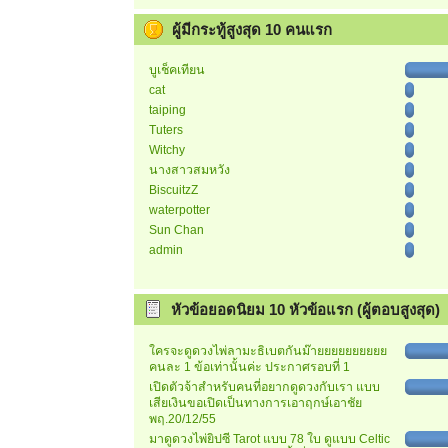
ผู้มีกระทู้สูงสุด 10 คนแรก
บูเช็คเทียน
cat
taiping
Tuters
Witchy
นางสาวสมหวัง
BiscuitzZ
waterpotter
Sun Chan
admin
หัวข้อยอดนิยม 10 หัวข้อแรก (ผู้ตอบสูงสุด)
ใครจะดูดวงไพ่ลามะธิเบตกันม๊ายยยยยยยยยย
คนละ 1 ข้อเท่านั้นค่ะ ประกาศรอบที่ 1
เปิดตัวจ้าสำหรับคนที่อยากดูดวงกับเรา แบบ
เสียเงินขอเปิดเป็นทางการเอาฤกษ์เอาชัย
พฤ.20/12/55
มาดูดวงไพ่ยิปซี Tarot แบบ 78 ใบ ดูแบบ Celtic