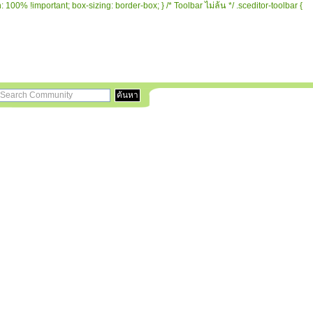
 100% !important; box-sizing: border-box; } /* Toolbar ไม่ล้น */ .sceditor-toolbar {