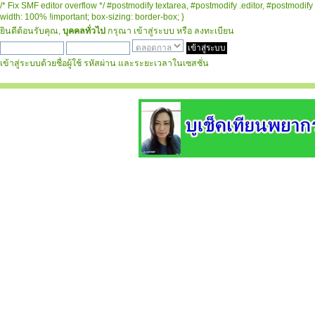
/* Fix SMF editor overflow */ #postmodify textarea, #postmodify .editor, #postmodify 
width: 100% !important; box-sizing: border-box; }
ยินดีต้อนรับคุณ,
บุคคลทั่วไป
กรุณา
เข้าสู่ระบบ
หรือ
ลงทะเบียน
เข้าสู่ระบบด้วยชื่อผู้ใช้ รหัสผ่าน และระยะเวลาในเซสชั่น