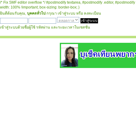
/* Fix SMF editor overflow */ #postmodify textarea, #postmodify .editor, #postmodify 
width: 100% !important; box-sizing: border-box; }
ยินดีต้อนรับคุณ,
บุคคลทั่วไป
กรุณา
เข้าสู่ระบบ
หรือ
ลงทะเบียน
เข้าสู่ระบบด้วยชื่อผู้ใช้ รหัสผ่าน และระยะเวลาในเซสชั่น