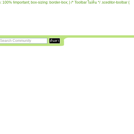
 100% !important; box-sizing: border-box; } /* Toolbar ไม่ล้น */ .sceditor-toolbar {