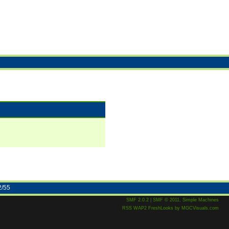
2/55
SMF 2.0.2
|
SMF © 2011
,
Simple Machines
RSS
WAP2
FreshLooks
by
MGCVisuals.com