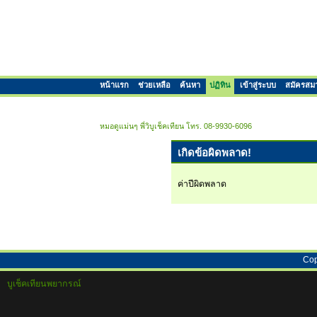
หน้าแรก
ช่วยเหลือ
ค้นหา
ปฏิทิน
เข้าสู่ระบบ
สมัครสม
หมอดูแม่นๆ พี่วิบูเช็คเทียน โทร. 08-9930-6096
เกิดข้อผิดพลาด!
ค่าปีผิดพลาด
Cop
บูเช็คเทียนพยากรณ์