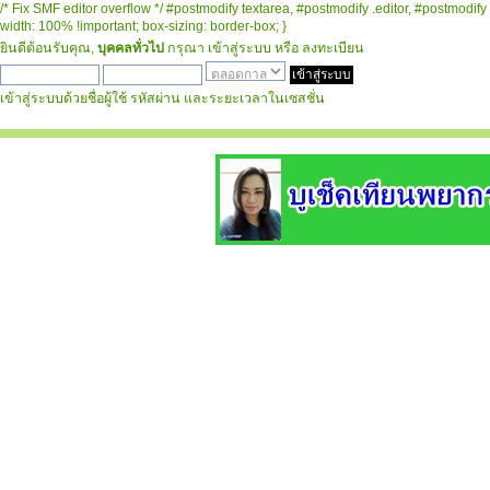
/* Fix SMF editor overflow */ #postmodify textarea, #postmodify .editor, #postmodify 
width: 100% !important; box-sizing: border-box; }
ยินดีต้อนรับคุณ,
บุคคลทั่วไป
กรุณา
เข้าสู่ระบบ
หรือ
ลงทะเบียน
เข้าสู่ระบบด้วยชื่อผู้ใช้ รหัสผ่าน และระยะเวลาในเซสชั่น