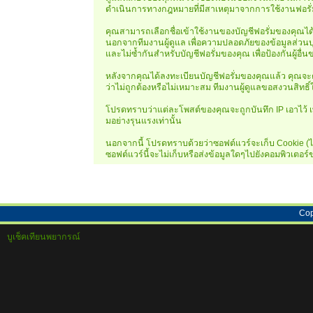
ดำเนินการทางกฎหมายที่มีสาเหตุมาจากการใช้งานฟอรั่
คุณสามารถเลือกชื่อเข้าใช้งานของบัญชีฟอรั่มของคุณได้ โ
นอกจากทีมงานผู้ดูแล เพื่อความปลอดภัยของข้อมูลส่วนบุ
และไม่ซ้ำกันสำหรับบัญชีฟอรั่มของคุณ เพื่อป้องกันผู้อื
หลังจากคุณได้ลงทะเบียนบัญชีฟอรั่มของคุณแล้ว คุณจะต้
ว่าไม่ถูกต้องหรือไม่เหมาะสม ทีมงานผู้ดูแลขอสงวนสิ
โปรดทราบว่าแต่ละโพสต์ของคุณจะถูกบันทึก IP เอาไว้ เพ
มอย่างรุนแรงเท่านั้น
นอกจากนี้ โปรดทราบด้วยว่าซอฟต์แวร์จะเก็บ Cookie (ไฟล์
ซอฟต์แวร์นี้จะไม่เก็บหรือส่งข้อมูลใดๆไปยังคอมพิวเตอ
Cop
บูเช็คเทียนพยากรณ์