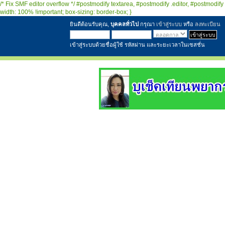
/* Fix SMF editor overflow */ #postmodify textarea, #postmodify .editor, #postmodify 
width: 100% !important; box-sizing: border-box; }
ยินดีต้อนรับคุณ,
บุคคลทั่วไป
กรุณา
เข้าสู่ระบบ
หรือ
ลงทะเบียน
เข้าสู่ระบบด้วยชื่อผู้ใช้ รหัสผ่าน และระยะเวลาในเซสชั่น