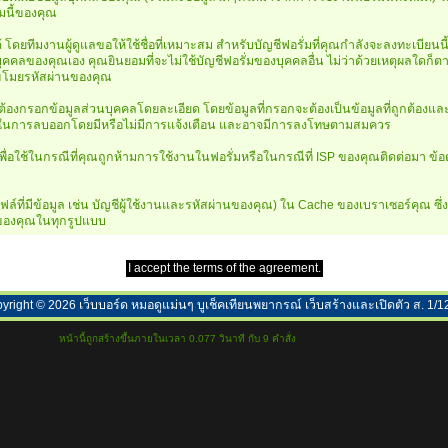
มนี้ของคุณ
ดยทีมงานผู้ดูแลขอให้ใช้ชื่อที่เหมาะสม สำหรับบัญชีฟอรั่มที่คุณกำลังจะลงทะเบียนนี
คคลของคุณเอง คุณยินยอมที่จะไม่ใช้บัญชีฟอรั่มของบุคคลอื่น ไม่ว่าด้วยเหตุผลใดก็ต
่นขโมยรหัสผ่านของคุณ
องกรอกข้อมูลส่วนบุคคลโดยละเอียด โดยข้อมูลที่กรอกจะต้องเป็นข้อมูลที่ถูกต้องและชั
ทธิ์ในการลบออกโดยมีหรือไม่มีการแจ้งเตือน และอาจมีการลงโทษตามสมควร
ื่อใช้ในกรณีที่คุณถูกห้ามการใช้งานในฟอรั่มหรือในกรณีที่ ISP ของคุณติดต่อมา ข้
ที่มีข้อมูล เช่น บัญชีผู้ใช้งานและรหัสผ่านของคุณ) ใน Cache ของเบราเซอร์คุณ ซึ่ง 
ร์ของคุณในทุกรูปแบบ
yright ©
2026
เว็บบอร์ด หมอดูแม่นๆ บูเช็คเทียนพยากรณ์ เว็บสร้างและเปิดตัว ส. 1/1
หน้านี้ถูกสร้างขึ้นภายในเวลา 0.077 วินาที กับ 9 คำสั่ง