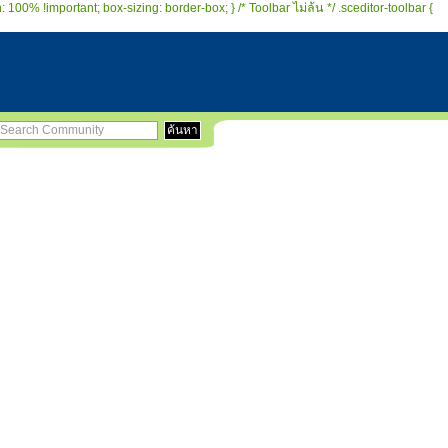
 100% !important; box-sizing: border-box; } /* Toolbar ไม่ล้น */ .sceditor-toolbar {