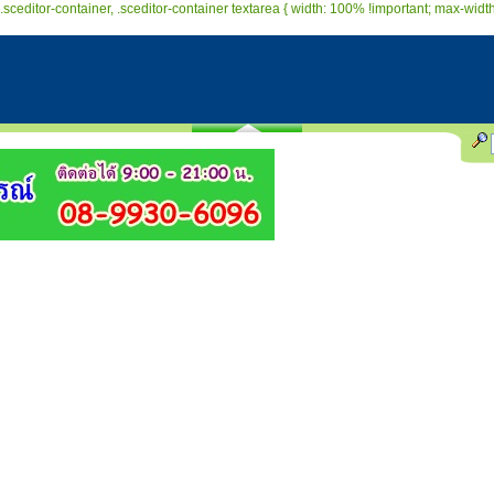
.sceditor-container, .sceditor-container textarea { width: 100% !important; max-width: