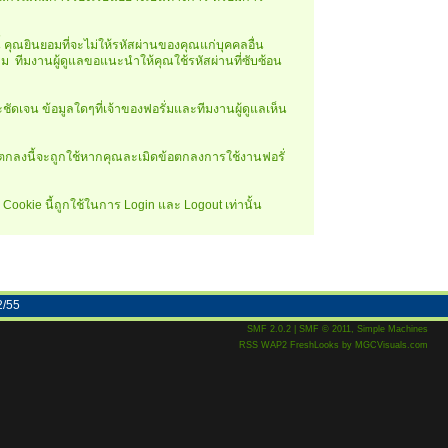
้ คุณยินยอมที่จะไม่ให้รหัสผ่านของคุณแก่บุคคลอื่น
าม ทีมงานผู้ดูแลขอแนะนำให้คุณใช้รหัสผ่านที่ซับซ้อน
ดเจน ข้อมูลใดๆที่เจ้าของฟอรั่มและทีมงานผู้ดูแลเห็น
อตกลงนี้จะถูกใช้หากคุณละเมิดข้อตกลงการใช้งานฟอรั่
Cookie นี้ถูกใช้ในการ Login และ Logout เท่านั้น
2/55
SMF 2.0.2
|
SMF © 2011
,
Simple Machines
RSS
WAP2
FreshLooks
by
MGCVisuals.com