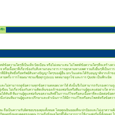
าชิก
์ข้อความใดๆที่เป็นเท็จ บิดเบือน หรือไม่เหมาะสม ไม่โพสต์ข้อความใดๆที่จะสร้างความ
ียจ หรือเนื้อหาที่เกี่ยวข้องกับสิ่งลามกอนาจาร การคุกคามทางเพศ รวมถึงอื่นๆที่เ
ที่มีลิขสิทธิ์หรือทรัพย์สินทางปัญญาใดๆของผู้อื่น ยกเว้นแต่จะได้รับอนุญาติจากเจ
กันหลายครั้ง การโฆษณาชวนเชื่อทุกรูปแบบ จดหมายลูกโซ่ และการ Quote เป็นพีระมิด
์ และไม่สามารถดูข้อความทุกข้อความตลอดเวลาได้ ดังนั้นจึงไม่สามารถรับรองความถู
ียน ไม่เกี่ยวข้องกับความคิดเห็นของเจ้าของฟอรั่มหรือทีมงานผู้ดูแลแต่อย่างใด ห
ได้ทันที ทีมงานผู้ดูแลฟอรั่มขอสงวนสิทธิ์ในการแก้ไขหรือลบเนื้อหาที่ละเมิดต่อข้อ
ึ่งก่อนทีมงานผู้ดูแลจะปรึกษาและดำเนินการให้มีการแก้ไขหรือลบโพสต์หรือข้อความด
ือเป็นความรับผิดชอบของคุณทั้งหมด โดยคุณยินยอมที่จะปกป้องและไม่เอาความผิดกับเ
เปิดเผยข้อมูลบุคคลของคุณ (รวมถึงข้อมูลใดๆที่ได้มาจากการใช้งานฟอรั่มนี้ทั้งหมด) ใ