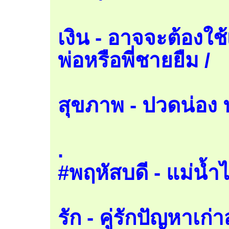
เงิน - อาจจะต้องใช
พ่อหรือพี่ชายยืม /
สุขภาพ - ปวดน่อง 
.
#พฤหัสบดี - แม่น้ำไ
รัก - คู่รักปัญหาเก