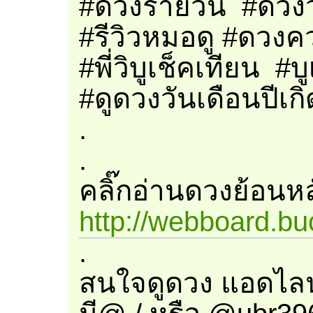
#ดวงรายวัน​ #ดวงว
#รีวิวหมอดู #ดวงคว
#พี่วิบูเช็คเทียน #
#ดูดวงวันเดือนปีเก
.
.
คลิ๊กอ่านดวงย้อนหลัง
http://webboard.bu
.
สนใจดูดวง แอดไลน