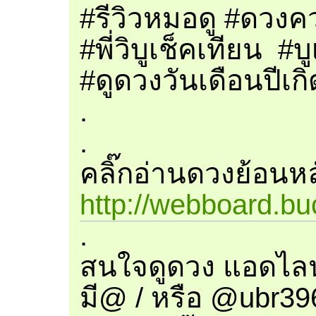
#รีวิวหมอดู #ดวงคว
#พี่วิบูเช็คเทียน #
#ดูดวงวันเดือนปีเก
.
.
คลิ๊กอ่านดวงย้อนหลัง
http://webboard.bu
.
สนใจดูดวง แอดไลน
มี@ / หรือ @ubr39