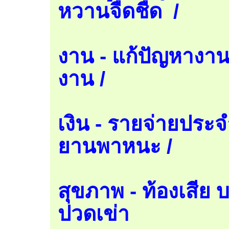
หวานจืดชืด /
งาน - แก้ปัญหางานส
งาน /
เงิน - รายจ่ายประจ
ยานพาหนะ /
สุขภาพ - ท้องเสีย 
ปวดเข่า