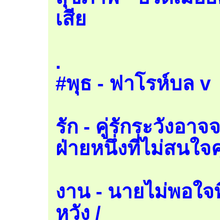
เสีย
.
#พุธ - ฟาโรห์บล v
รัก - คู่รักระวังอา
ฝ่ายหนึ่งที่ไม่สนใจ
งาน - นายไม่พอใจที
หวัง /