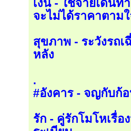
เงิน - ใช้จ่ายเดิ
จะไม่ได้ราคาตามใ
สุขภาพ - ระวังรถเฉี
หลัง
.
#อังคาร - จญกับก้อ
รัก - คู่รักโมโหเรื