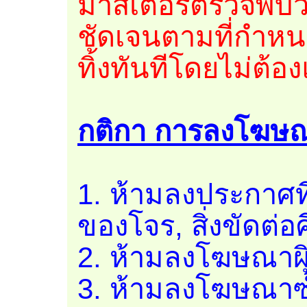
มาสเตอร์ตรวจพบว่า
ชัดเจนตามที่กำหน
ทิ้งทันทีโดยไม่ต้อ
กติกา การลงโฆษ
1. ห้ามลงประกาศที
ของโจร, สิ่งขัดต
2. ห้ามลงโฆษณาผิ
3. ห้ามลงโฆษณาซ้ำ