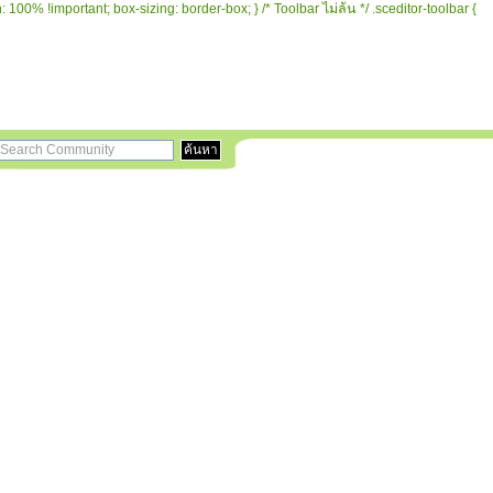
 100% !important; box-sizing: border-box; } /* Toolbar ไม่ล้น */ .sceditor-toolbar {