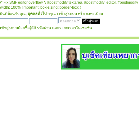
/* Fix SMF editor overflow */ #postmodify textarea, #postmodify .editor, #postmodify 
width: 100% !important; box-sizing: border-box; }
ยินดีต้อนรับคุณ,
บุคคลทั่วไป
กรุณา
เข้าสู่ระบบ
หรือ
ลงทะเบียน
เข้าสู่ระบบด้วยชื่อผู้ใช้ รหัสผ่าน และระยะเวลาในเซสชั่น