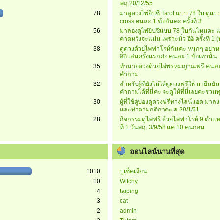
พฤ.20/12/55
78
มาดูดวงไพ่ยิปซี Tarot แบบ 78 ใบ ดูแบบ
cross คนละ 1 ข้อกันค่ะ ครั้งที่ 3
56
มาลองดูไพ่ยิปซีแบบ 78 ใบกันไหมคะ แ
คาดหวังจะแม่น เพราะมั่ว อิอิ ครั้งที่ 1
38
ดูดวงด้วยไพ่ฟาโรห์กันค่ะ หนุกๆ อย่าห
อิอิ เล่นครั้งแรกค่ะ คนละ 1 ข้อเท่านั้น
35
ทำนายดวงด้วยไพ่พรหมญาณฟรี คนละ
คำถาม
32
สำหรับผู้ที่ยังไม่ได้ดูดวงฟรีให้ มายืนยั
คำถามได้ที่นี่ค่ะ จะดูให้ที่นี่เลยค่ะรวมท
30
ผู้ที่ใช้คูปองดูดวงฟรีทางไลน์แอด มาลงชื่
และทำตามกติกาค่ะ ส.29/1/61
28
กิจกรรมดูไพ่ฟรี ด้วยไพ่ฟาโรห์ 9 ตำแหน
ที่ 1 วันพฤ. 3/9/58 แค่ 10 คนก่อน
ออนไลน์นานที่สุด
1010
บูเช็คเทียน
10
Witchy
4
taiping
3
cat
2
admin