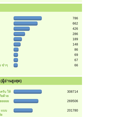
786
662
426
286
189
148
86
69
67
ตร ขำๆ
66
ผู้อ่านสูงสุด)
รับ ให้
308714
ัยด้วย
ยยยยยย
269506
า แบบ
201780
ัย