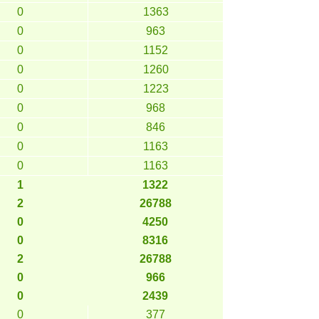
0
1363
0
963
0
1152
0
1260
0
1223
0
968
0
846
0
1163
0
1163
1
1322
2
26788
0
4250
0
8316
2
26788
0
966
0
2439
0
377