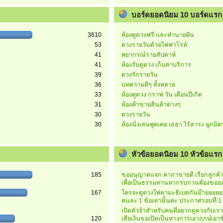
บอร์ดยอดนิยม 10 บอร์ดแรก
3610
ห้องดูดวงฟรี และทำนายฝัน
53
ดวงรายวันด้วยไพ่ฟาโรห์
41
พยากรณ์รายสัปดาห์
41
ห้องรับดูดวง เก็บค่าบริการ
39
ดวงรักรายวัน
36
บทความดีๆ ทั้งหลาย
33
ห้องดูดวง กราฟ วัน เดือนปีเกิด
31
ห้องค้าขายสินค้าต่างๆ
30
ดวงรายวัน
30
ห้องนั่งเล่นพูดเคย เฮฮา ไร้สาระ ผูกมิ
หัวข้อยอดนิยม 10 หัวข้อแรก (
185
ขออนุญาตแจก คาถาขายดี เรียกลูกค้าค
เพื่อเป็นธรรมทานหากรบกวนต้องขออภ
167
ใครจะดูดวงไพ่ลามะธิเบตกันม๊ายยยย
คนละ 1 ข้อเท่านั้นค่ะ ประกาศรอบที่ 1
เปิดตัวจ้าสำหรับคนที่อยากดูดวงกับเร
120
เสียเงินขอเปิดเป็นทางการเอาฤกษ์เอาช