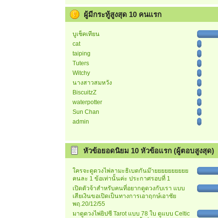
ผู้มีกระทู้สูงสุด 10 คนแรก
บูเช็คเทียน
cat
taiping
Tuters
Witchy
นางสาวสมหวัง
BiscuitzZ
waterpotter
Sun Chan
admin
หัวข้อยอดนิยม 10 หัวข้อแรก (ผู้ตอบสูงสุด)
ใครจะดูดวงไพ่ลามะธิเบตกันม๊ายยยยยยยยยย
คนละ 1 ข้อเท่านั้นค่ะ ประกาศรอบที่ 1
เปิดตัวจ้าสำหรับคนที่อยากดูดวงกับเรา แบบ
เสียเงินขอเปิดเป็นทางการเอาฤกษ์เอาชัย
พฤ.20/12/55
มาดูดวงไพ่ยิปซี Tarot แบบ 78 ใบ ดูแบบ Celtic