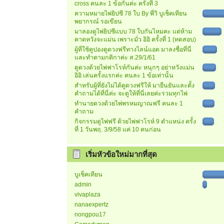
cross คนละ 1 ข้อกันค่ะ ครั้งที่ 3
ความหมายไพ่ยิปซี 78 ใบ By พี่วิ บูเช็คเทียน
พยากรณ์ รอเขียน
มาลองดูไพ่ยิปซีแบบ 78 ใบกันไหมคะ แต่ห้าม
คาดหวังจะแม่น เพราะมั่ว อิอิ ครั้งที่ 1 (ทดสอบ)
ผู้ที่ใช้คูปองดูดวงฟรีทางไลน์แอด มาลงชื่อที่นี่
และทำตามกติกาค่ะ ส.29/1/61
ดูดวงด้วยไพ่ฟาโรห์กันค่ะ หนุกๆ อย่าหวังแม่น
อิอิ เล่นครั้งแรกค่ะ คนละ 1 ข้อเท่านั้น
สำหรับผู้ที่ยังไม่ได้ดูดวงฟรีให้ มายืนยันและตั้ง
คำถามได้ที่นี่ค่ะ จะดูให้ที่นี่เลยค่ะรวมทุกไพ่
ทำนายดวงด้วยไพ่พรหมญาณฟรี คนละ 1
คำถาม
กิจกรรมดูไพ่ฟรี ด้วยไพ่ฟาโรห์ 9 ตำแหน่ง ครั้ง
ที่ 1 วันพฤ. 3/9/58 แค่ 10 คนก่อน
เริ่มหัวข้อใหม่มากที่สุด
บูเช็คเทียน
admin
vivaplaza
nanaexpertz
nongpou17