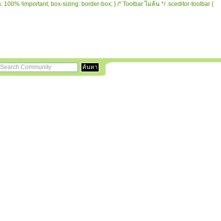
 100% !important; box-sizing: border-box; } /* Toolbar ไม่ล้น */ .sceditor-toolbar {