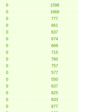
0
1598
0
1668
0
777
0
661
0
637
0
674
0
669
0
715
0
760
0
757
0
577
0
550
0
637
0
825
0
833
0
677