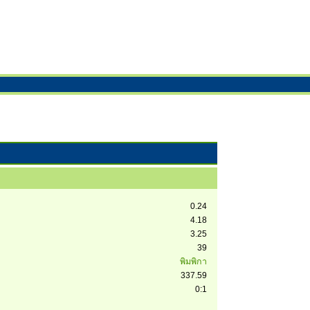
0.24
4.18
3.25
39
พิมพิกา
337.59
0:1