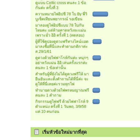
ดูแบบ Celtic cross คนละ 1 ข้อ
กันค่ะ ครั้งที่ 3
ความหมายไพ่ยิปซี 78 ใบ By พี่วิ
บูเช็คเทียนพยากรณ์ รอเขียน
มาลองดูไพ่ยิปซีแบบ 78 ใบกัน
ไหมคะ แต่ห้ามคาดหวังจะแม่น
เพราะมั่ว อิอิ ครั้งที่ 1 (ทดสอบ)
ผู้ที่ใช้คูปองดูดวงฟรีทางไลน์แอด
มาลงชื่อที่นี่และทำตามกติกาค่ะ
ส.29/1/61
ดูดวงด้วยไพ่ฟาโรห์กันค่ะ หนุกๆ
อย่าหวังแม่น อิอิ เล่นครั้งแรกค่ะ
คนละ 1 ข้อเท่านั้น
สำหรับผู้ที่ยังไม่ได้ดูดวงฟรีให้ มา
ยืนยันและตั้งคำถามได้ที่นี่ค่ะ จะ
ดูให้ที่นี่เลยค่ะรวมทุกไพ่
ทำนายดวงด้วยไพ่พรหมญาณฟรี
คนละ 1 คำถาม
กิจกรรมดูไพ่ฟรี ด้วยไพ่ฟาโรห์ 9
ตำแหน่ง ครั้งที่ 1 วันพฤ. 3/9/58
แค่ 10 คนก่อน
เริ่มหัวข้อใหม่มากที่สุด