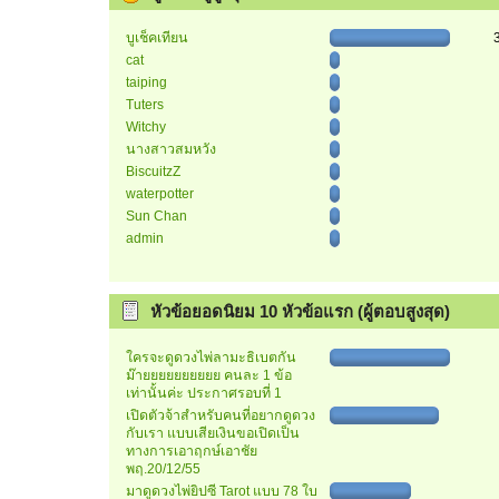
บูเช็คเทียน
cat
taiping
Tuters
Witchy
นางสาวสมหวัง
BiscuitzZ
waterpotter
Sun Chan
admin
หัวข้อยอดนิยม 10 หัวข้อแรก (ผู้ตอบสูงสุด)
ใครจะดูดวงไพ่ลามะธิเบตกัน
ม๊ายยยยยยยยยย คนละ 1 ข้อ
เท่านั้นค่ะ ประกาศรอบที่ 1
เปิดตัวจ้าสำหรับคนที่อยากดูดวง
กับเรา แบบเสียเงินขอเปิดเป็น
ทางการเอาฤกษ์เอาชัย
พฤ.20/12/55
มาดูดวงไพ่ยิปซี Tarot แบบ 78 ใบ