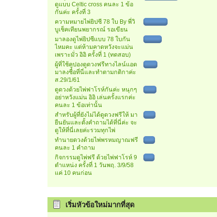
ดูแบบ Celtic cross คนละ 1 ข้อ
กันค่ะ ครั้งที่ 3
ความหมายไพ่ยิปซี 78 ใบ By พี่วิ
บูเช็คเทียนพยากรณ์ รอเขียน
มาลองดูไพ่ยิปซีแบบ 78 ใบกัน
ไหมคะ แต่ห้ามคาดหวังจะแม่น
เพราะมั่ว อิอิ ครั้งที่ 1 (ทดสอบ)
ผู้ที่ใช้คูปองดูดวงฟรีทางไลน์แอด
มาลงชื่อที่นี่และทำตามกติกาค่ะ
ส.29/1/61
ดูดวงด้วยไพ่ฟาโรห์กันค่ะ หนุกๆ
อย่าหวังแม่น อิอิ เล่นครั้งแรกค่ะ
คนละ 1 ข้อเท่านั้น
สำหรับผู้ที่ยังไม่ได้ดูดวงฟรีให้ มา
ยืนยันและตั้งคำถามได้ที่นี่ค่ะ จะ
ดูให้ที่นี่เลยค่ะรวมทุกไพ่
ทำนายดวงด้วยไพ่พรหมญาณฟรี
คนละ 1 คำถาม
กิจกรรมดูไพ่ฟรี ด้วยไพ่ฟาโรห์ 9
ตำแหน่ง ครั้งที่ 1 วันพฤ. 3/9/58
แค่ 10 คนก่อน
เริ่มหัวข้อใหม่มากที่สุด