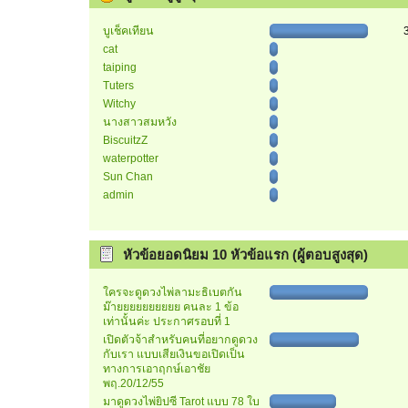
บูเช็คเทียน
cat
taiping
Tuters
Witchy
นางสาวสมหวัง
BiscuitzZ
waterpotter
Sun Chan
admin
หัวข้อยอดนิยม 10 หัวข้อแรก (ผู้ตอบสูงสุด)
ใครจะดูดวงไพ่ลามะธิเบตกัน
ม๊ายยยยยยยยยย คนละ 1 ข้อ
เท่านั้นค่ะ ประกาศรอบที่ 1
เปิดตัวจ้าสำหรับคนที่อยากดูดวง
กับเรา แบบเสียเงินขอเปิดเป็น
ทางการเอาฤกษ์เอาชัย
พฤ.20/12/55
มาดูดวงไพ่ยิปซี Tarot แบบ 78 ใบ