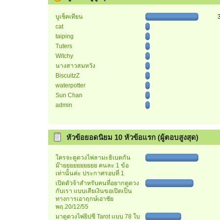
บูเช็คเทียน
cat
taiping
Tuters
Witchy
นางสาวสมหวัง
BiscuitzZ
waterpotter
Sun Chan
admin
หัวข้อยอดนิยม 10 หัวข้อแรก (ผู้ตอบสูงสุด)
ใครจะดูดวงไพ่ลามะธิเบตกัน
ม๊ายยยยยยยยยย คนละ 1 ข้อ
เท่านั้นค่ะ ประกาศรอบที่ 1
เปิดตัวจ้าสำหรับคนที่อยากดูดวง
กับเรา แบบเสียเงินขอเปิดเป็น
ทางการเอาฤกษ์เอาชัย
พฤ.20/12/55
มาดูดวงไพ่ยิปซี Tarot แบบ 78 ใบ