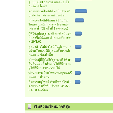
ดูแบบ Celtic cross คนละ 1 ข้อ
กันค่ะ ครั้งที่ 3
ความหมายไพ่ยิปซี 78 ใบ By พี่วิ
บูเช็คเทียนพยากรณ์ รอเขียน
มาลองดูไพ่ยิปซีแบบ 78 ใบกัน
ไหมคะ แต่ห้ามคาดหวังจะแม่น
เพราะมั่ว อิอิ ครั้งที่ 1 (ทดสอบ)
ผู้ที่ใช้คูปองดูดวงฟรีทางไลน์แอด
มาลงชื่อที่นี่และทำตามกติกาค่ะ
ส.29/1/61
ดูดวงด้วยไพ่ฟาโรห์กันค่ะ หนุกๆ
อย่าหวังแม่น อิอิ เล่นครั้งแรกค่ะ
คนละ 1 ข้อเท่านั้น
สำหรับผู้ที่ยังไม่ได้ดูดวงฟรีให้ มา
ยืนยันและตั้งคำถามได้ที่นี่ค่ะ จะ
ดูให้ที่นี่เลยค่ะรวมทุกไพ่
ทำนายดวงด้วยไพ่พรหมญาณฟรี
คนละ 1 คำถาม
กิจกรรมดูไพ่ฟรี ด้วยไพ่ฟาโรห์ 9
ตำแหน่ง ครั้งที่ 1 วันพฤ. 3/9/58
แค่ 10 คนก่อน
เริ่มหัวข้อใหม่มากที่สุด