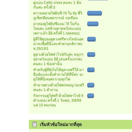
ดูแบบ Celtic cross คนละ 1 ข้อ
กันค่ะ ครั้งที่ 3
ความหมายไพ่ยิปซี 78 ใบ By พี่วิ
บูเช็คเทียนพยากรณ์ รอเขียน
มาลองดูไพ่ยิปซีแบบ 78 ใบกัน
ไหมคะ แต่ห้ามคาดหวังจะแม่น
เพราะมั่ว อิอิ ครั้งที่ 1 (ทดสอบ)
ผู้ที่ใช้คูปองดูดวงฟรีทางไลน์แอด
มาลงชื่อที่นี่และทำตามกติกาค่ะ
ส.29/1/61
ดูดวงด้วยไพ่ฟาโรห์กันค่ะ หนุกๆ
อย่าหวังแม่น อิอิ เล่นครั้งแรกค่ะ
คนละ 1 ข้อเท่านั้น
สำหรับผู้ที่ยังไม่ได้ดูดวงฟรีให้ มา
ยืนยันและตั้งคำถามได้ที่นี่ค่ะ จะ
ดูให้ที่นี่เลยค่ะรวมทุกไพ่
ทำนายดวงด้วยไพ่พรหมญาณฟรี
คนละ 1 คำถาม
กิจกรรมดูไพ่ฟรี ด้วยไพ่ฟาโรห์ 9
ตำแหน่ง ครั้งที่ 1 วันพฤ. 3/9/58
แค่ 10 คนก่อน
เริ่มหัวข้อใหม่มากที่สุด