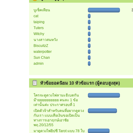
บูเช็คเทียน
cat
taiping
Tuters
Witchy
นางสาวสมหวัง
BiscuitzZ
waterpotter
Sun Chan
admin
หัวข้อยอดนิยม 10 หัวข้อแรก (ผู้ตอบสูงสุด)
ใครจะดูดวงไพ่ลามะธิเบตกัน
ม๊ายยยยยยยยยย คนละ 1 ข้อ
เท่านั้นค่ะ ประกาศรอบที่ 1
เปิดตัวจ้าสำหรับคนที่อยากดูดวง
กับเรา แบบเสียเงินขอเปิดเป็น
ทางการเอาฤกษ์เอาชัย
พฤ.20/12/55
มาดูดวงไพ่ยิปซี Tarot แบบ 78 ใบ