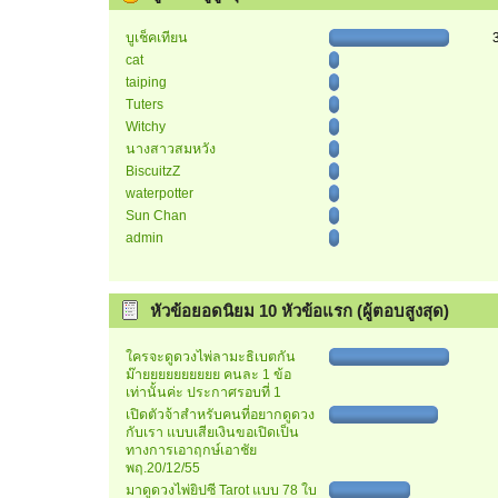
บูเช็คเทียน
cat
taiping
Tuters
Witchy
นางสาวสมหวัง
BiscuitzZ
waterpotter
Sun Chan
admin
หัวข้อยอดนิยม 10 หัวข้อแรก (ผู้ตอบสูงสุด)
ใครจะดูดวงไพ่ลามะธิเบตกัน
ม๊ายยยยยยยยยย คนละ 1 ข้อ
เท่านั้นค่ะ ประกาศรอบที่ 1
เปิดตัวจ้าสำหรับคนที่อยากดูดวง
กับเรา แบบเสียเงินขอเปิดเป็น
ทางการเอาฤกษ์เอาชัย
พฤ.20/12/55
มาดูดวงไพ่ยิปซี Tarot แบบ 78 ใบ