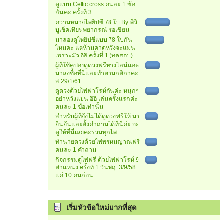
ดูแบบ Celtic cross คนละ 1 ข้อ
กันค่ะ ครั้งที่ 3
ความหมายไพ่ยิปซี 78 ใบ By พี่วิ
บูเช็คเทียนพยากรณ์ รอเขียน
มาลองดูไพ่ยิปซีแบบ 78 ใบกัน
ไหมคะ แต่ห้ามคาดหวังจะแม่น
เพราะมั่ว อิอิ ครั้งที่ 1 (ทดสอบ)
ผู้ที่ใช้คูปองดูดวงฟรีทางไลน์แอด
มาลงชื่อที่นี่และทำตามกติกาค่ะ
ส.29/1/61
ดูดวงด้วยไพ่ฟาโรห์กันค่ะ หนุกๆ
อย่าหวังแม่น อิอิ เล่นครั้งแรกค่ะ
คนละ 1 ข้อเท่านั้น
สำหรับผู้ที่ยังไม่ได้ดูดวงฟรีให้ มา
ยืนยันและตั้งคำถามได้ที่นี่ค่ะ จะ
ดูให้ที่นี่เลยค่ะรวมทุกไพ่
ทำนายดวงด้วยไพ่พรหมญาณฟรี
คนละ 1 คำถาม
กิจกรรมดูไพ่ฟรี ด้วยไพ่ฟาโรห์ 9
ตำแหน่ง ครั้งที่ 1 วันพฤ. 3/9/58
แค่ 10 คนก่อน
เริ่มหัวข้อใหม่มากที่สุด