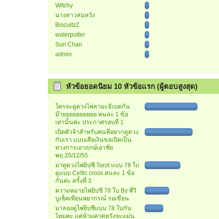
Witchy
นางสาวสมหวัง
BiscuitzZ
waterpotter
Sun Chan
admin
หัวข้อยอดนิยม 10 หัวข้อแรก (ผู้ตอบสูงสุด)
ใครจะดูดวงไพ่ลามะธิเบตกัน
ม๊ายยยยยยยยยย คนละ 1 ข้อ
เท่านั้นค่ะ ประกาศรอบที่ 1
เปิดตัวจ้าสำหรับคนที่อยากดูดวง
กับเรา แบบเสียเงินขอเปิดเป็น
ทางการเอาฤกษ์เอาชัย
พฤ.20/12/55
มาดูดวงไพ่ยิปซี Tarot แบบ 78 ใบ
ดูแบบ Celtic cross คนละ 1 ข้อ
กันค่ะ ครั้งที่ 3
ความหมายไพ่ยิปซี 78 ใบ By พี่วิ
บูเช็คเทียนพยากรณ์ รอเขียน
มาลองดูไพ่ยิปซีแบบ 78 ใบกัน
ไหมคะ แต่ห้ามคาดหวังจะแม่น