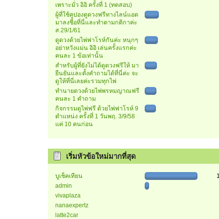
เพราะมั่ว อิอิ ครั้งที่ 1 (ทดสอบ)
ผู้ที่ใช้คูปองดูดวงฟรีทางไลน์แอด
มาลงชื่อที่นี่และทำตามกติกาค่ะ
ส.29/1/61
ดูดวงด้วยไพ่ฟาโรห์กันค่ะ หนุกๆ
อย่าหวังแม่น อิอิ เล่นครั้งแรกค่ะ
คนละ 1 ข้อเท่านั้น
สำหรับผู้ที่ยังไม่ได้ดูดวงฟรีให้ มา
ยืนยันและตั้งคำถามได้ที่นี่ค่ะ จะ
ดูให้ที่นี่เลยค่ะรวมทุกไพ่
ทำนายดวงด้วยไพ่พรหมญาณฟรี
คนละ 1 คำถาม
กิจกรรมดูไพ่ฟรี ด้วยไพ่ฟาโรห์ 9
ตำแหน่ง ครั้งที่ 1 วันพฤ. 3/9/58
แค่ 10 คนก่อน
เริ่มหัวข้อใหม่มากที่สุด
บูเช็คเทียน
admin
vivaplaza
nanaexpertz
latte2car