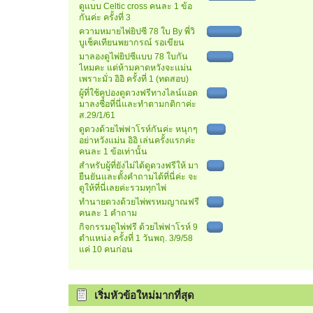
ดูแบบ Celtic cross คนละ 1 ข้อ
กันค่ะ ครั้งที่ 3
ความหมายไพ่ยิปซี 78 ใบ By พี่วิ
บูเช็คเทียนพยากรณ์ รอเขียน
มาลองดูไพ่ยิปซีแบบ 78 ใบกัน
ไหมคะ แต่ห้ามคาดหวังจะแม่น
เพราะมั่ว อิอิ ครั้งที่ 1 (ทดสอบ)
ผู้ที่ใช้คูปองดูดวงฟรีทางไลน์แอด
มาลงชื่อที่นี่และทำตามกติกาค่ะ
ส.29/1/61
ดูดวงด้วยไพ่ฟาโรห์กันค่ะ หนุกๆ
อย่าหวังแม่น อิอิ เล่นครั้งแรกค่ะ
คนละ 1 ข้อเท่านั้น
สำหรับผู้ที่ยังไม่ได้ดูดวงฟรีให้ มา
ยืนยันและตั้งคำถามได้ที่นี่ค่ะ จะ
ดูให้ที่นี่เลยค่ะรวมทุกไพ่
ทำนายดวงด้วยไพ่พรหมญาณฟรี
คนละ 1 คำถาม
กิจกรรมดูไพ่ฟรี ด้วยไพ่ฟาโรห์ 9
ตำแหน่ง ครั้งที่ 1 วันพฤ. 3/9/58
แค่ 10 คนก่อน
เริ่มหัวข้อใหม่มากที่สุด