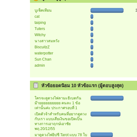
บูเช็คเทียน
cat
taiping
Tuters
Witchy
นางสาวสมหวัง
BiscuitzZ
waterpotter
Sun Chan
admin
หัวข้อยอดนิยม 10 หัวข้อแรก (ผู้ตอบสูงสุด)
ใครจะดูดวงไพ่ลามะธิเบตกัน
ม๊ายยยยยยยยยย คนละ 1 ข้อ
เท่านั้นค่ะ ประกาศรอบที่ 1
เปิดตัวจ้าสำหรับคนที่อยากดูดวง
กับเรา แบบเสียเงินขอเปิดเป็น
ทางการเอาฤกษ์เอาชัย
พฤ.20/12/55
มาดูดวงไพ่ยิปซี Tarot แบบ 78 ใบ