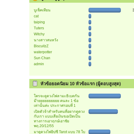
บูเช็คเทียน
cat
taiping
Tuters
Witchy
นางสาวสมหวัง
BiscuitzZ
waterpotter
Sun Chan
admin
หัวข้อยอดนิยม 10 หัวข้อแรก (ผู้ตอบสูงสุด)
ใครจะดูดวงไพ่ลามะธิเบตกัน
ม๊ายยยยยยยยยย คนละ 1 ข้อ
เท่านั้นค่ะ ประกาศรอบที่ 1
เปิดตัวจ้าสำหรับคนที่อยากดูดวง
กับเรา แบบเสียเงินขอเปิดเป็น
ทางการเอาฤกษ์เอาชัย
พฤ.20/12/55
มาดูดวงไพ่ยิปซี Tarot แบบ 78 ใบ