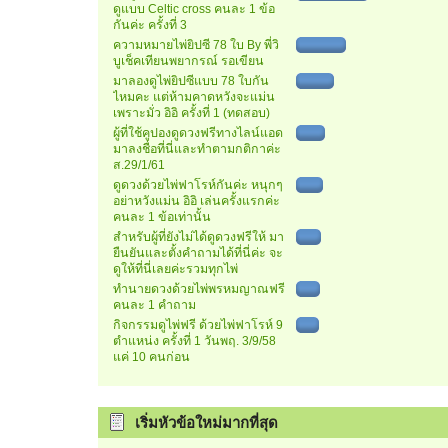
ดูแบบ Celtic cross คนละ 1 ข้อ
กันค่ะ ครั้งที่ 3
ความหมายไพ่ยิปซี 78 ใบ By พี่วิ
บูเช็คเทียนพยากรณ์ รอเขียน
มาลองดูไพ่ยิปซีแบบ 78 ใบกัน
ไหมคะ แต่ห้ามคาดหวังจะแม่น
เพราะมั่ว อิอิ ครั้งที่ 1 (ทดสอบ)
ผู้ที่ใช้คูปองดูดวงฟรีทางไลน์แอด
มาลงชื่อที่นี่และทำตามกติกาค่ะ
ส.29/1/61
ดูดวงด้วยไพ่ฟาโรห์กันค่ะ หนุกๆ
อย่าหวังแม่น อิอิ เล่นครั้งแรกค่ะ
คนละ 1 ข้อเท่านั้น
สำหรับผู้ที่ยังไม่ได้ดูดวงฟรีให้ มา
ยืนยันและตั้งคำถามได้ที่นี่ค่ะ จะ
ดูให้ที่นี่เลยค่ะรวมทุกไพ่
ทำนายดวงด้วยไพ่พรหมญาณฟรี
คนละ 1 คำถาม
กิจกรรมดูไพ่ฟรี ด้วยไพ่ฟาโรห์ 9
ตำแหน่ง ครั้งที่ 1 วันพฤ. 3/9/58
แค่ 10 คนก่อน
เริ่มหัวข้อใหม่มากที่สุด