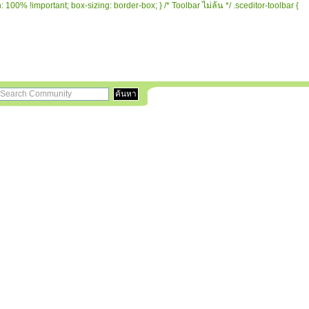
 100% !important; box-sizing: border-box; } /* Toolbar ไม่ล้น */ .sceditor-toolbar {