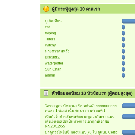
ผู้มีกระทู้สูงสุด 10 คนแรก
บูเช็คเทียน
cat
taiping
Tuters
Witchy
นางสาวสมหวัง
BiscuitzZ
waterpotter
Sun Chan
admin
หัวข้อยอดนิยม 10 หัวข้อแรก (ผู้ตอบสูงสุด)
ใครจะดูดวงไพ่ลามะธิเบตกันม๊ายยยยยยยยยย
คนละ 1 ข้อเท่านั้นค่ะ ประกาศรอบที่ 1
เปิดตัวจ้าสำหรับคนที่อยากดูดวงกับเรา แบบ
เสียเงินขอเปิดเป็นทางการเอาฤกษ์เอาชัย
พฤ.20/12/55
มาดูดวงไพ่ยิปซี Tarot แบบ 78 ใบ ดูแบบ Celtic