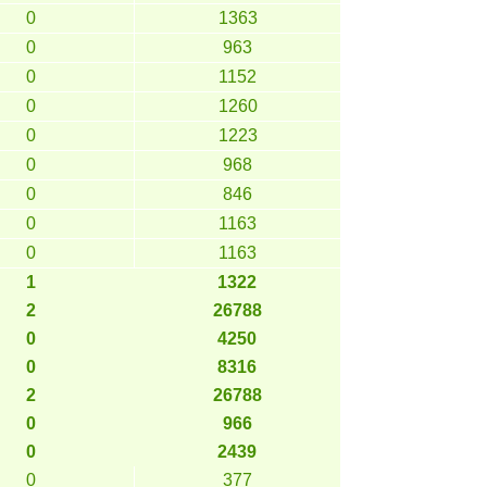
0
1363
0
963
0
1152
0
1260
0
1223
0
968
0
846
0
1163
0
1163
1
1322
2
26788
0
4250
0
8316
2
26788
0
966
0
2439
0
377