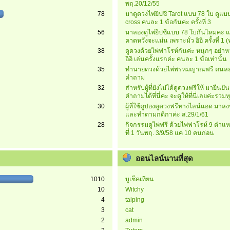
พฤ.20/12/55
78
มาดูดวงไพ่ยิปซี Tarot แบบ 78 ใบ ดูแบบ
cross คนละ 1 ข้อกันค่ะ ครั้งที่ 3
56
มาลองดูไพ่ยิปซีแบบ 78 ใบกันไหมคะ แ
คาดหวังจะแม่น เพราะมั่ว อิอิ ครั้งที่ 1
38
ดูดวงด้วยไพ่ฟาโรห์กันค่ะ หนุกๆ อย่าห
อิอิ เล่นครั้งแรกค่ะ คนละ 1 ข้อเท่านั้น
35
ทำนายดวงด้วยไพ่พรหมญาณฟรี คนละ
คำถาม
32
สำหรับผู้ที่ยังไม่ได้ดูดวงฟรีให้ มายืนยั
คำถามได้ที่นี่ค่ะ จะดูให้ที่นี่เลยค่ะรวมท
30
ผู้ที่ใช้คูปองดูดวงฟรีทางไลน์แอด มาลงชื่
และทำตามกติกาค่ะ ส.29/1/61
28
กิจกรรมดูไพ่ฟรี ด้วยไพ่ฟาโรห์ 9 ตำแหน
ที่ 1 วันพฤ. 3/9/58 แค่ 10 คนก่อน
ออนไลน์นานที่สุด
1010
บูเช็คเทียน
10
Witchy
4
taiping
3
cat
2
admin