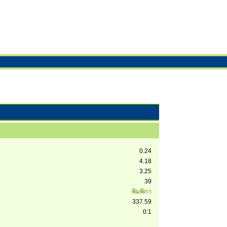
0.24
4.18
3.25
39
พิมพิกา
337.59
0:1