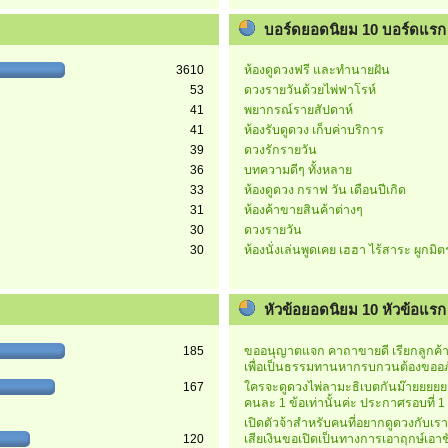
บอร์ดยอดนิยม 10 บอร์ดแรก
3610
ห้องดูดวงฟรี และทำนายฝัน
53
ดวงรายวันด้วยไพ่ฟาโรห์
41
พยากรณ์รายสัปดาห์
41
ห้องรับดูดวง เก็บค่าบริการ
39
ดวงรักรายวัน
36
บทความดีๆ ทั้งหลาย
33
ห้องดูดวง กราฟ วัน เดือนปีเกิด
31
ห้องค้าขายสินค้าต่างๆ
30
ดวงรายวัน
30
ห้องนั่งเล่นพูดเคย เฮฮา ไร้สาระ ผูกมิ
หัวข้อยอดนิยม 10 หัวข้อแรก (
185
ขออนุญาตแจก คาถาขายดี เรียกลูกค้าค
เพื่อเป็นธรรมทานหากรบกวนต้องขออภ
167
ใครจะดูดวงไพ่ลามะธิเบตกันม๊ายยยย
คนละ 1 ข้อเท่านั้นค่ะ ประกาศรอบที่ 1
เปิดตัวจ้าสำหรับคนที่อยากดูดวงกับเร
120
เสียเงินขอเปิดเป็นทางการเอาฤกษ์เอาช