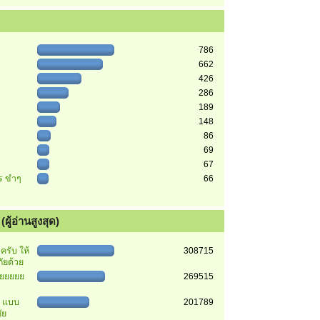
786
662
426
286
189
148
86
69
67
ตร ขำๆ
66
ผู้อ่านสูงสุด)
รับ ให้
308715
ัยด้วย
ยยยยยย
269515
า แบบ
201789
ัย