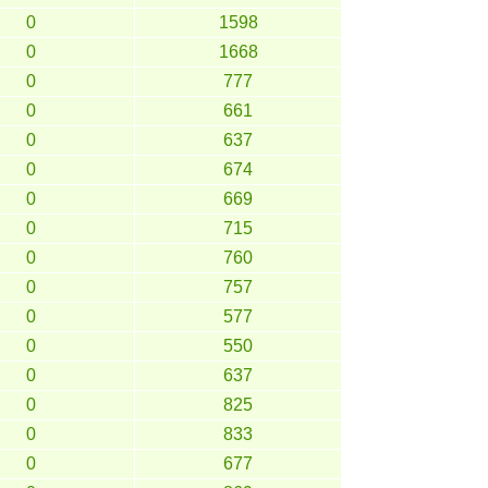
0
1598
0
1668
0
777
0
661
0
637
0
674
0
669
0
715
0
760
0
757
0
577
0
550
0
637
0
825
0
833
0
677