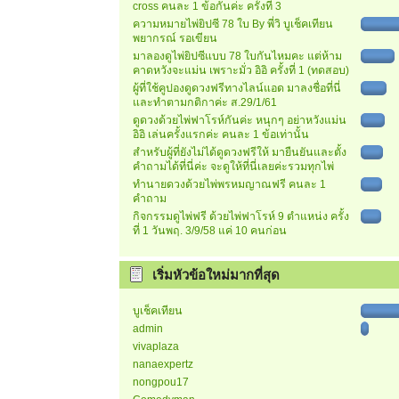
cross คนละ 1 ข้อกันค่ะ ครั้งที่ 3
ความหมายไพ่ยิปซี 78 ใบ By พี่วิ บูเช็คเทียน
พยากรณ์ รอเขียน
มาลองดูไพ่ยิปซีแบบ 78 ใบกันไหมคะ แต่ห้าม
คาดหวังจะแม่น เพราะมั่ว อิอิ ครั้งที่ 1 (ทดสอบ)
ผู้ที่ใช้คูปองดูดวงฟรีทางไลน์แอด มาลงชื่อที่นี่
และทำตามกติกาค่ะ ส.29/1/61
ดูดวงด้วยไพ่ฟาโรห์กันค่ะ หนุกๆ อย่าหวังแม่น
อิอิ เล่นครั้งแรกค่ะ คนละ 1 ข้อเท่านั้น
สำหรับผู้ที่ยังไม่ได้ดูดวงฟรีให้ มายืนยันและตั้ง
คำถามได้ที่นี่ค่ะ จะดูให้ที่นี่เลยค่ะรวมทุกไพ่
ทำนายดวงด้วยไพ่พรหมญาณฟรี คนละ 1
คำถาม
กิจกรรมดูไพ่ฟรี ด้วยไพ่ฟาโรห์ 9 ตำแหน่ง ครั้ง
ที่ 1 วันพฤ. 3/9/58 แค่ 10 คนก่อน
เริ่มหัวข้อใหม่มากที่สุด
บูเช็คเทียน
admin
vivaplaza
nanaexpertz
nongpou17