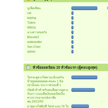
บูเช็คเทียน
cat
taiping
Tuters
Witchy
นางสาวสมหวัง
BiscuitzZ
waterpotter
Sun Chan
admin
หัวข้อยอดนิยม 10 หัวข้อแรก (ผู้ตอบสูงสุด)
ใครจะดูดวงไพ่ลามะธิเบตกัน
ม๊ายยยยยยยยยย คนละ 1 ข้อ
เท่านั้นค่ะ ประกาศรอบที่ 1
เปิดตัวจ้าสำหรับคนที่อยากดูดวง
กับเรา แบบเสียเงินขอเปิดเป็น
ทางการเอาฤกษ์เอาชัย
พฤ.20/12/55
มาดูดวงไพ่ยิปซี Tarot แบบ 78 ใบ