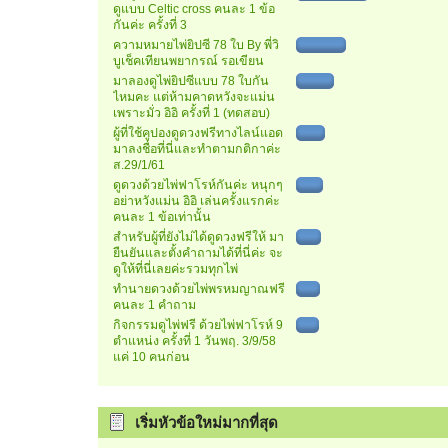
ดูแบบ Celtic cross คนละ 1 ข้อ
กันค่ะ ครั้งที่ 3
ความหมายไพ่ยิปซี 78 ใบ By พี่วิ
บูเช็คเทียนพยากรณ์ รอเขียน
มาลองดูไพ่ยิปซีแบบ 78 ใบกัน
ไหมคะ แต่ห้ามคาดหวังจะแม่น
เพราะมั่ว อิอิ ครั้งที่ 1 (ทดสอบ)
ผู้ที่ใช้คูปองดูดวงฟรีทางไลน์แอด
มาลงชื่อที่นี่และทำตามกติกาค่ะ
ส.29/1/61
ดูดวงด้วยไพ่ฟาโรห์กันค่ะ หนุกๆ
อย่าหวังแม่น อิอิ เล่นครั้งแรกค่ะ
คนละ 1 ข้อเท่านั้น
สำหรับผู้ที่ยังไม่ได้ดูดวงฟรีให้ มา
ยืนยันและตั้งคำถามได้ที่นี่ค่ะ จะ
ดูให้ที่นี่เลยค่ะรวมทุกไพ่
ทำนายดวงด้วยไพ่พรหมญาณฟรี
คนละ 1 คำถาม
กิจกรรมดูไพ่ฟรี ด้วยไพ่ฟาโรห์ 9
ตำแหน่ง ครั้งที่ 1 วันพฤ. 3/9/58
แค่ 10 คนก่อน
เริ่มหัวข้อใหม่มากที่สุด