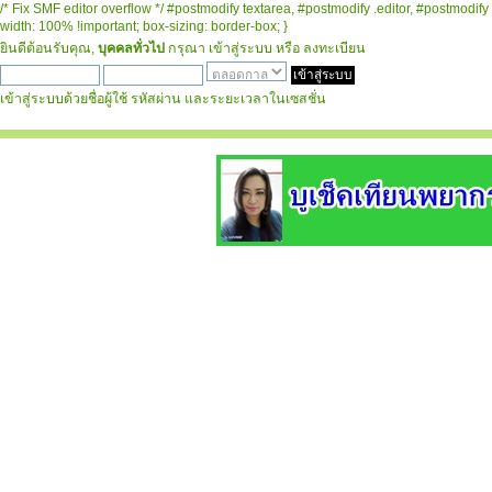
/* Fix SMF editor overflow */ #postmodify textarea, #postmodify .editor, #postmodify 
width: 100% !important; box-sizing: border-box; }
ยินดีต้อนรับคุณ,
บุคคลทั่วไป
กรุณา
เข้าสู่ระบบ
หรือ
ลงทะเบียน
เข้าสู่ระบบด้วยชื่อผู้ใช้ รหัสผ่าน และระยะเวลาในเซสชั่น