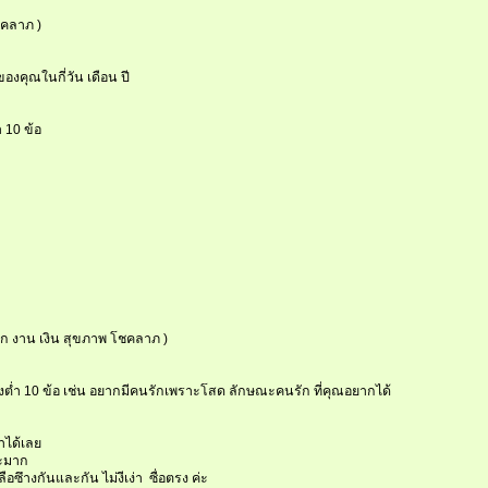
ชคลาภ )
องคุณในกี่วัน เดือน ปี
 10 ข้อ
(รัก งาน เงิน สุขภาพ โชคลาภ )
งต่ำ 10 ข้อ เช่น อยากมีคนรักเพราะโสด ลักษณะคนรัก ที่คุณอยากได้
ได้เลย
ะมาก
อซึางกันและกัน ไม่งีเง่า ซื่อตรง ค่ะ