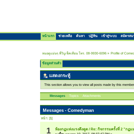
หน้าแรก
ช่วยเหลือ
ค้นหา
ปฏิทิน
เข้าสู่ระบบ
สมัครสม
หมอดูแม่นๆ พี่วิบูเช็คเทียน โทร. 08-9930-6096
»
Profile of Com
ข้อมูลส่วนตัว
แสดงกระทู้
This section allows you to view all posts made by this membe
Messages
Topics
Attachments
Messages - Comedyman
หน้า: [
1
]
1
ห้องกฏแห่งแรงดึงดูด
/
Re: กิจกรรมครั้งที่ 2 "กฏ
«
เมื่อ:
เมษายน 10, 2017, 08:37:47 PM »