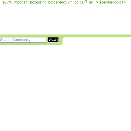
 100% !important; box-sizing: border-box; } /* Toolbar ไม่ล้น */ .sceditor-toolbar {