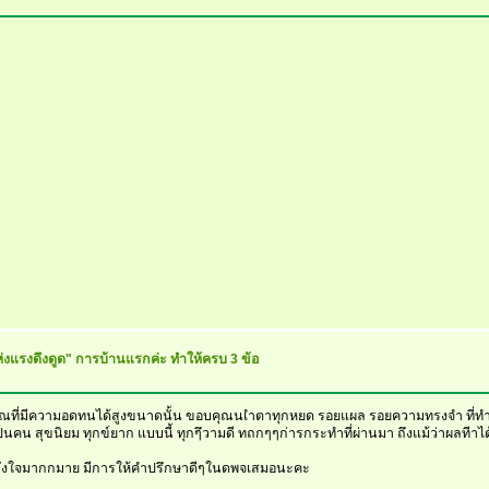
แห่งแรงดึงดูด" การบ้านแรกค่ะ ทำให้ครบ 3 ข้อ
 ขอบคุณที่มีความอดทนได้สูงขนาดนั้น ขอบคุณนเำตาทุกหยด รอยแผล รอยความทรงจำ ที
็นคน สุขนิยม ทุกข์ยาก แบบนี้ ทุกๆึวามดี ทถกๆๆก่ารกระทำที่ผ่านมา ถึงแม้ว่าผลทีาได้
มีกำลังใจมากกมาย มีการให้คำปรึกษาดีๆในดพจเสมอนะคะ