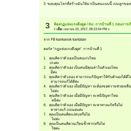
3. ขอบคุณโลกที่สร้างฉันให้มาเป็นคนแบบนี้ เปนลูกของพ่
3
ห้องกฏแห่งแรงดึงดูด
/
Re: การบ้านที่ 1 ก่อนการเ
«
เมื่อ:
เมษายน 10, 2017, 08:23:54 PM »
จาก FB kankanok kantatan
คอร์ส “กฎแห่งแรงดึงดูด“ การบ้านที่ 1
1. คุณคิดว่าตัวเองเป็นคนเก่งไหม
เก่งค่ะ
2. คุณคิดว่าตัวเอง เป็นคนมีคุณค่าในตัวเองไหม
มีค่ะ
3. คุณคิดว่าตัวงเอง สามารถแก้ปัญหาให้กับตัวเองได้ดี
สามารถแก้ได้ดีค่ะ
4. คุณคิดว่าตัวเอง เมื่อมีปัญหา จะต้องขอความช่วยเหล
ไม่ค่ะ
5. คุณคิดว่าตัวเอง เมื่อมีปัญหา จะหนีปัญหาไหม
หนีค่ะ
6. คุณคิดว่าตัวเอง เมื่อมีปัญหา จะหาทางแก้หรือไม่
หาทางแก้ แน่นอนค่ะ
7. คุณเป็นคนคิดแง่ลบหรือไม่
ไม่ค่ะ
8. คุณเป็นคนคิดวนเวียนซ้ำซากหรือไม่
ใช่ค่ะ