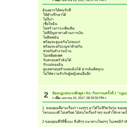
ฉันอยากได้คนรักที่
ให้คำปรึกษาได้
ไม่งี่เง่า
เชื่อใจฉัน
ไม่สร้างภาระเพิ่มเติม
ไม่ทีปัญหาทางด้านการเงิน
ไม่ติดพนัน
พร้อมจะดูแลกันไปจนแก่
พร้อมจะอก้ปะญหาด้วยกัน
ช่วยกันทำงานบ้าน
ไม่เหยียดเพศ
รับครอบครัวฉันได้
รักแม่ของฉัน
ดูแลครอบครัวแทนฉันได้ หากฉันติดธุระ
ไม่ให้ความรักกับผู้หญิงคนอื่นอีก
2
ห้องกฏแห่งแรงดึงดูด
/
Re: กิจกรรมครั้งที่ 1 "กฏ
«
เมื่อ:
เมษายน 10, 2017, 08:33:50 PM »
1. ขอบคุณที่ผ่านเรื่องราวแย่ๆๆ มาได้ในชีวิตวัยรุ่น
โลกมนแง่ดี ไม่เครียด ไม้สนใจเรื่องร้ายๆ จนทำให้กลายเป
2 ขอบคุณพี่วิที่ชี้แนะ สิ่งดีๆๆ แนวทางใหม่ๆๆ ในเพจ