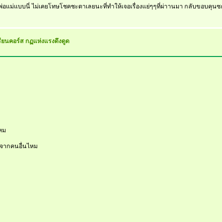
อแม่แบบนี่ ไม่เคยโทษโชคชะตาเลยนะที่ทำให้เจอเรื่องแย่ๆๆที่ผ่าานมา กลับขอบคุนซะด้
รียนคอร์ส กฏแห่งแรงดึงดูด
ไหม
ือจากคนอื่นไหม