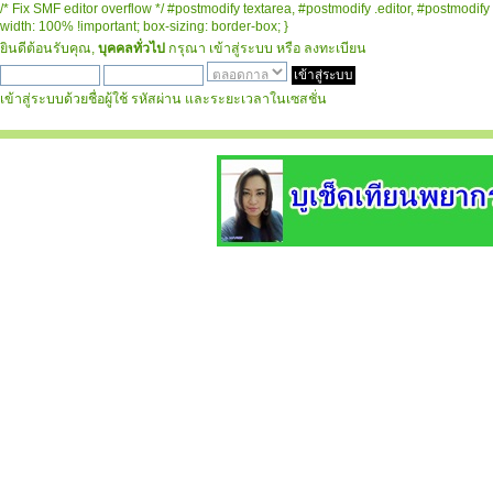
/* Fix SMF editor overflow */ #postmodify textarea, #postmodify .editor, #postmodify 
width: 100% !important; box-sizing: border-box; }
ยินดีต้อนรับคุณ,
บุคคลทั่วไป
กรุณา
เข้าสู่ระบบ
หรือ
ลงทะเบียน
เข้าสู่ระบบด้วยชื่อผู้ใช้ รหัสผ่าน และระยะเวลาในเซสชั่น