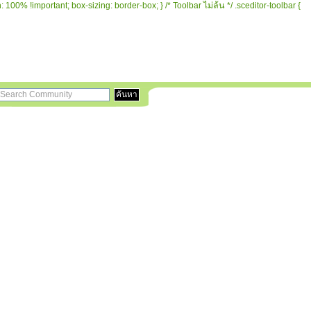
 100% !important; box-sizing: border-box; } /* Toolbar ไม่ล้น */ .sceditor-toolbar {