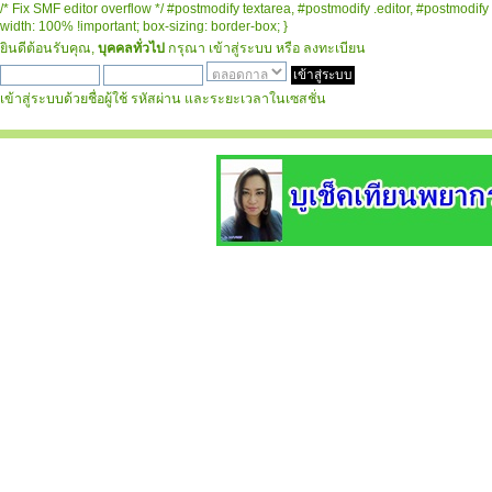
/* Fix SMF editor overflow */ #postmodify textarea, #postmodify .editor, #postmodify 
width: 100% !important; box-sizing: border-box; }
ยินดีต้อนรับคุณ,
บุคคลทั่วไป
กรุณา
เข้าสู่ระบบ
หรือ
ลงทะเบียน
เข้าสู่ระบบด้วยชื่อผู้ใช้ รหัสผ่าน และระยะเวลาในเซสชั่น