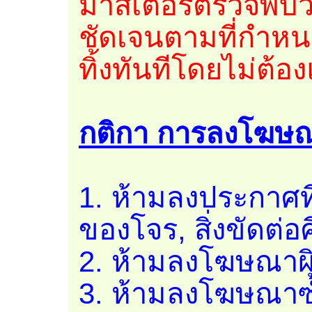
มาสเตอร์ตรวจพบว่า
ชัดเจนตามที่กำหน
ทิ้งทันทีโดยไม่ต้อ
กติกา การลงโฆษ
1. ห้ามลงประกาศที
ของโจร, สิ่งขัดต
2. ห้ามลงโฆษณาผิ
3. ห้ามลงโฆษณาซ้ำ