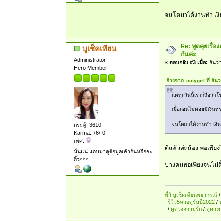
จนโตมาได้งานทำ เงินเ
Re: พูดคุยเรื่
บูเช็คเทียน
กันค่ะ
Administrator
«
ตอบกลับ #3 เมื่อ:
ธันวา
Hero Member
อ้างจาก: cutygirl ที่ ธ
แต่ทุกวันนี้เราก็ถือว่า
เมื่อก่อนไม่ค่อยมีเงิน
จนโตมาได้งานทำ เงินเด
กระทู้: 3610
Karma: +6/-0
เพศ:
ดีแล้วค่ะน้อง พอเพียง
นั่นแน่ แอบมาดูข้อมูลเค้ากันหรือคะ
ฮิ๊วๆๆๆ
บางคนพอเพียงจนไม่ดิ้
พี่วิ บูเช็คเทียนพยากรณ์
/
รีวิว5หมอดูรับปี2022
/
/
ดูดวงความรัก
/
ดูดวง