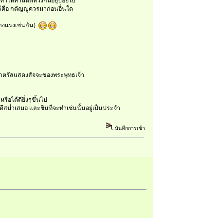
ทำให้ท่านผิดหวังก็มีอยุ่บ่อยไป
ก็คือ กตัญญูควรมาก่อนอื่นใด
่างแรงเช่นกัน)
. คำตรัสแสดงสัจจะของพระพุทธเจ้า
ือได้ดียิ่งๆขึ้นไป
ามดีสม่ำเสมอ และชินที่จะทำเช่นนั้นอยู่เป็นประจำ
บันทึกการเข้า