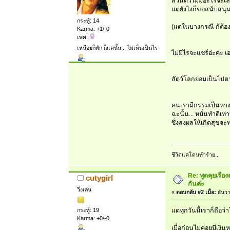
ส่วนตัวไม่มีอะไรจะเล่
แต่ยังไงก็ขอสนับสนุน
กระทู้: 14
(แต่ในบางกรณี ก้ต้อ
Karma: +1/-0
เพศ:
เหนื่อยก็พัก ก็แค่นั้น... ไม่เห็นเป็นไร
ไม่มีไรจะแชร์อ่ะค่ะ 
สัตว์โลกย่อมเป็นไปต
คนเรามีกรรมเป็นหางเส
ฉะนั้น... หมั่นทำดีเท
ซึ่งส่งผลให้เกิดสุขจ
ชีวิตแค่โดนทำร้าย...
Re: พูดคุยเรื่
cutygirl
กันค่ะ
วิ่งเล่น
«
ตอบกลับ #2 เมื่อ:
ธันวา
กระทู้: 19
แต่ทุกวันนี้เราก็ถือว
Karma: +0/-0
เมื่อก่อนไม่ค่อยมีเงิ