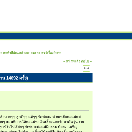
ค่ะ คนทำดีมักแคล้วคลาดนะคะ แชร์เรื่องกันค่ะ 
« หน้าที่แล้ว
ต่อไป »
พิมพ์
าน 14692 ครั้ง)
ัวลำบากๆๆ ลูกดีๆๆ แท้ๆๆ รักพ่อแม่ ช่วยเหลือพ่อแม่แต่
ยๆ แถมพิการให้พ่อแม่หาเงินเลี้ยงและรักษากันวุ่นวาย
ทุกข์ใจไปเรือ่ยๆ ก้เพราะพ่อแม่มีกรรม ต้องมาเผชิญ
ไม่มาก พ่อแม่ไม่ลำบาก ก็จะได้ลูกที่ไม่ต้องเป็นอะไรเวลา