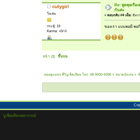
Re: พูดคุยเรื่
cutygirl
กันค่ะ
วิ่งเล่น
«
ตอบกลับ #4 เมื่อ:
ธันวา
กระทู้: 19
ของเรา แบบพอมี พอกิน 
Karma: +0/-0
หน้า: [
1
]
ขึ้นบน
หมอดูแม่นๆ พี่วิบูเช็คเทียน โทร. 08-9930-6096
»
หมวดนั่งเล่น
»
ห
Cop
บูเช็คเทียนพยากรณ์