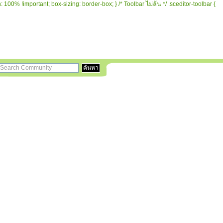
 100% !important; box-sizing: border-box; } /* Toolbar ไม่ล้น */ .sceditor-toolbar {