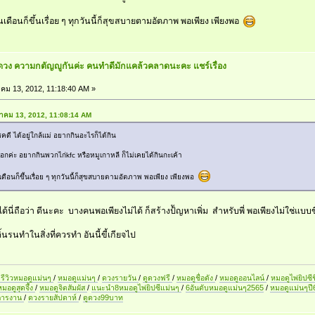
ดือนก็ขึ้นเรื่อย ๆ ทุกวันนี้ก็สุขสบายตามอัตภาพ พอเพียง เพียงพอ
องดวง ความกตัญญูกันค่ะ คนทำดีมักแคล้วคลาดนะคะ แชร์เรื่อง
คม 13, 2012, 11:18:40 AM »
ันวาคม 13, 2012, 11:08:14 AM
โชคดี ได้อยู่ใกล้แม่ อยากกินอะไรก็ได้กิน
หรอกค่ะ อยากกินพวกไก่kfc หรือหมูเกาหลี ก็ไม่เคยได้กินกะเค้า
ือนก็ขึ้นเรื่อย ๆ ทุกวันนี้ก็สุขสบายตามอัตภาพ พอเพียง เพียงพอ
ได้นี่ถือว่า ดีนะคะ บางคนพอเพียงไม่ได้ ก็สร้างป้ัญหาเพิ่ม สำหรับพี่ พอเพียงไม่ใช่แบบ
นรนทำในสิ่งที่ควรทำ อันนี้ขี้เกียจไป
รีวิวหมอดูแม่นๆ
/
หมอดูแม่นๆ
/
ดวงรายวัน
/
ดูดวงฟรี
/
หมอดูชื่อดัง
/
หมอดูออนไลน์
/
หมอดูไพ่ยิปซีช
หมอดูสุดจึ้ง
/
หมอดูจิตสัมผัส
/
แนะนำ8หมอดูไพ่ยิปซีแม่นๆ
/
6อันดับหมอดูแม่นๆ2565
/
หมอดูแม่นๆป
การงาน
/
ดวงรายสัปดาห์
/
ดูดวง99บาท