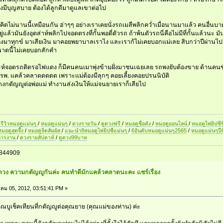
ยังมีบุญสบาย ต้องได้ลูกดีมาดูแลเขาต่อไป
งมาคิดไม่นานนี้เหมือนกัน ฮ่าๆๆ อย่างเราเคยนั่งรถเมลืพลิกคว่ำเมื่อนานมาแล้ว คนอื่นบา
่แล้วมันยังอุตส่าห์พลิกไปจอดตรงที่กั้นพอดี่ตัวรถ ถ้าพ้นตัวรถนี่คือไม่มีที่กั้นแล้วนะ ม
้องมาทุกข์ มาเสียเงิน มาคอยพยาบาลเราไง และเราก้ไม่เคยบอกแม่เลย สิบกว่าปีผ่านไ
ขนาดนี้ไม่เคยบอกสักคำ
าะห์จอดรถติดรอไฟแดง ก็มีคนคนเมาพุ่งข้ามฝั่งมาชนเฉยเลย รถพงยับต้องขาย ด้านคนข
้ารพ. แคล้วคลาดดดดด เพราะแม่ต้องมีลุกๆ คอยเลี้ยงคอยปรนนิบัติ
างกตัญญูต่อพ่อแม่ ทำงานส่งเงินให้แม่จนยายเราก็เสียไป
รีวิวหมอดูแม่นๆ
/
หมอดูแม่นๆ
/
ดวงรายวัน
/
ดูดวงฟรี
/
หมอดูชื่อดัง
/
หมอดูออนไลน์
/
หมอดูไพ่ยิปซีช
หมอดูสุดจึ้ง
/
หมอดูจิตสัมผัส
/
แนะนำ8หมอดูไพ่ยิปซีแม่นๆ
/
6อันดับหมอดูแม่นๆ2565
/
หมอดูแม่นๆป
การงาน
/
ดวงรายสัปดาห์
/
ดูดวง99บาท
844909
องดวง ความกตัญญูกันค่ะ คนทำดีมักแคล้วคลาดนะคะ แชร์เรื่อง
คม 05, 2012, 03:51:41 PM »
ณบูเช็คเทียนที่กตัญญูต่อคุณยาย (คุณแม่ของท่าน) ค่ะ