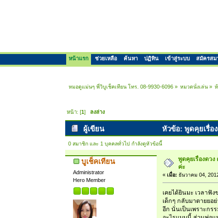
หน้าแรก
ช่วยเหลือ
ค้นหา
ปฏิทิน
เข้าสู่ระบบ
สมัครสม
หมอดูแม่นๆ พี่วิบูเช็คเทียน โทร. 08-9930-6096
»
หมวดนั่งเล่น
»
ห
หน้า: [
1
]
ลงล่าง
ผู้เขียน
หัวข้อ: พูดคุยเรื
0 สมาชิก และ 1 บุคคลทั่วไป กำลังดูหัวข้อนี้
พูดคุยเรื่องดว
บูเช็คเทียน
ค่ะ
Administrator
«
เมื่อ:
ธันวาคม 04, 201
Hero Member
เคยได้ยินมะ เวลาฟังข่
เด็กๆ กลับมาตายยอย่
อีก นั่นเป็นเพราะกรร
อะไรแบบนี้ ส่วนพ่อแม่