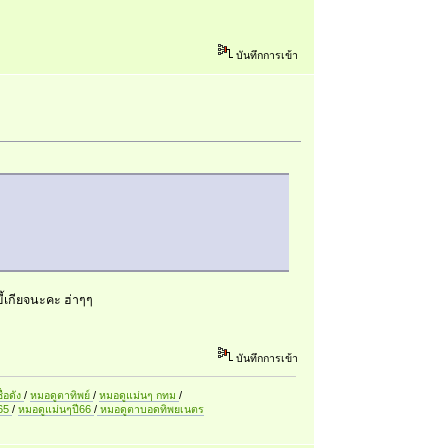
บันทึกการเข้า
ขี้เกียจนะคะ ฮ่าๆๆ
บันทึกการเข้า
ื่อดัง
/
หมอดูตาทิพย์
/
หมอดูแม่นๆ กทม
/
ี65
/
หมอดูแม่นๆปี66
/
หมอดูตาบอดทิพยเนตร