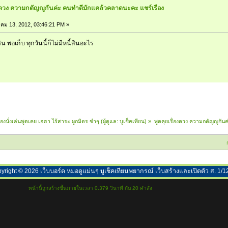
องดวง ความกตัญญูกันค่ะ คนทำดีมักแคล้วคลาดนะคะ แชร์เรื่อง
คม 13, 2012, 03:46:21 PM »
พอเก็บ ทุกวันนี้ก็ไม่มีหนี้สินอะไร
้องนั่งเล่นพูดเคย เฮฮา ไร้สาระ ผูกมิตร ขำๆ
(ผู้ดูแล:
บูเช็คเทียน
) »
พูดคุยเรื่องดวง ความกตัญญูกัน
yright ©
2026
เว็บบอร์ด หมอดูแม่นๆ บูเช็คเทียนพยากรณ์ เว็บสร้างและเปิดตัว ส. 1/1
หน้านี้ถูกสร้างขึ้นภายในเวลา 0.379 วินาที กับ 20 คำสั่ง