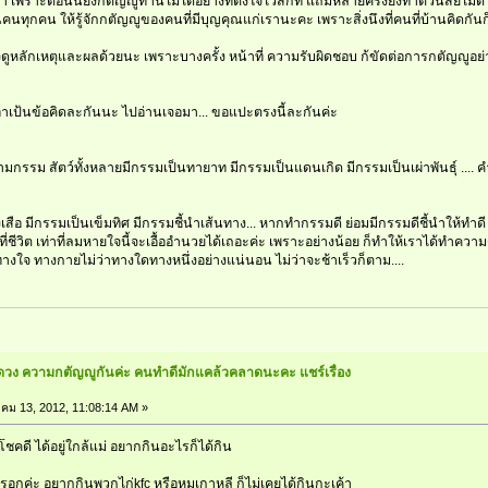
า เพราะตอนนี้ยังกตัญญูท่านไม่ได้อย่างที่ตั้งใจไว้สักที แถมหลายครั้งยังทำตัวนิสัยไม่ดี 
คนทุกคน ให้รู้จักกตัญญูของคนที่มีบุญคุณแก่เรานะคะ เพราะสิ่งนึงที่คนที่บ้านคิดกัน
งดูหลักเหตุและผลด้วยนะ เพราะบางครั้ง หน้าที่ ความรับผิดชอบ ก้ขัดต่อการกตัญญูอย
เอาเป้นข้อคิดละกันนะ ไปอ่านเจอมา... ขอแปะตรงนี้ละกันค่ะ
ามกรรม สัตว์ทั้งหลายมีกรรมเป็นทายาท มีกรรมเป็นแดนเกิด มีกรรมเป็นเผ่าพันธุ์ ...
ือ มีกรรมเป็นเข็มทิศ มีกรรมชี้นำเส้นทาง... หากทำกรรมดี ย่อมมีกรรมดีชี้นำให้ทำดี หร
่าที่ชีวิต เท่าที่ลมหายใจนี้จะเอื้ออำนวยได้เถอะค่ะ เพราะอย่างน้อย ก็ทำให้เราได้ทำคว
ะทางใจ ทางกายไม่ว่าทางใดทางหนึ่งอย่างแน่นอน ไม่ว่าจะช้าเร็วก็ตาม....
องดวง ความกตัญญูกันค่ะ คนทำดีมักแคล้วคลาดนะคะ แชร์เรื่อง
คม 13, 2012, 11:08:14 AM »
่าโชคดี ได้อยู่ใกล้แม่ อยากกินอะไรก็ได้กิน
นหรอกค่ะ อยากกินพวกไก่kfc หรือหมูเกาหลี ก็ไม่เคยได้กินกะเค้า