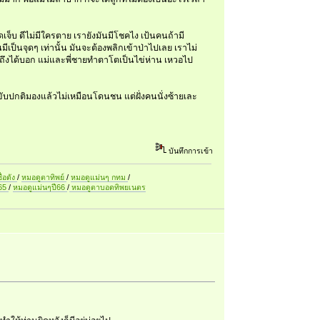
ดเจ็บ ดีไม่มีใครตาย เรายังมันมีโชคไง เป้นคนถ้ามี
ันมีเป็นจุดๆ เท่านั้น มันจะต้องพลิกเข้าป่าไปเลย เราไม่
ปถึงได้บอก แม่และพี่ชายทำตาโตเป็นไข่ห่าน เหวอไป
ับปกติมองแล้วไม่เหมือนโดนชน แต่ฝั่งคนนั่งซ้ายเละ
บันทึกการเข้า
ื่อดัง
/
หมอดูตาทิพย์
/
หมอดูแม่นๆ กทม
/
ี65
/
หมอดูแม่นๆปี66
/
หมอดูตาบอดทิพยเนตร