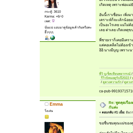
เกิดเหตุ เพราะพ่อแม่
กระทู้: 3610
อันนี้เราเชื่อนะ เพิ่
Karma: +6/-0
เคราะห์ก็จะเล้กน้อยอยู
เพศ:
เป็นอะไรเลย แม่ไม่ต
นั่นแน่ แอบมาดูข้อมูลเค้ากันหรือคะ
เลย ด่าเลย เกิดเหตุ
ฮิ๊วๆๆๆ
พี่ชายเราก็เคยมีเคร
แค่คอเคล็ดไม่ต้องเข
อิอิ นางมีบุญ เพราะน
พี่วิ บูเช็คเทียนพยากรณ์
/
รีวิว5หมอดูรับปี2022
/
/
ดูดวงความรัก
/
ดูดวง
ca-pub-9919371571
Re: พูดคุยเรื่
Emma
กันค่ะ
วิ่งเล่น
«
ตอบกลับ #1 เมื่อ:
ธันวา
ขอชื่นชมคุณแม่ของคุ