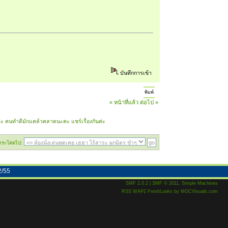
บันทึกการเข้า
พิมพ์
« หน้าที่แล้ว
ต่อไป »
ค่ะ คนทำดีมักแคล้วคลาดนะคะ แชร์เรื่องกันค่ะ 
กระโดดไป:
2/55
SMF 2.0.2
|
SMF © 2011
,
Simple Machines
RSS
WAP2
FreshLooks
by
MGCVisuals.com