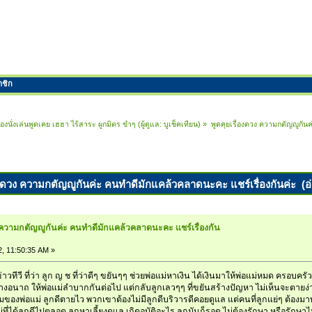
าชิก
้องนั่งเล่นพูดเคย เฮฮา ไร้สาระ ผูกมิตร ขำๆ
(ผู้ดูแล:
บูเช็คเทียน
) »
พูดคุยเรื่องดวง ความกตัญญูกัน
่องดวง ความกตัญญูกันค่ะ คนทำดีมักแคล้วคลาดนะคะ แชร์เรื่องกันค่ะ (อ่
ง ความกตัญญูกันค่ะ คนทำดีมักแคล้วคลาดนะคะ แชร์เรื่องกัน
2, 11:50:35 AM »
าวทีวี ที่ว่า ลูก ญ ช ที่ว่าดีๆ ขยันๆๆ ช่วยพ่อแม่หาเงิน ได้เงินมาให้พ่อแม่หมด ครอบคร
างอนาถ ให้พ่อแม่ลำบากกันต่อไป แต่กลับลูกเลวๆๆ ที่ขยันสร้างปัญหา ไม่เห็นจะตายง่า
มของพ่อแม่ ลูกดีตายไว พวกเขาต้องไม่มีลูกดีบริวารดีคอยดูแล แต่คนที่ลูกแย่ๆ ต้องมา
ที่ได้ลุกดีไปตลอด ลูกหาเลี้ยงดูแล เกิดอุบัติอะไร ลูกมันก็รอด ไม่ต้องรักษา หรือรักษา