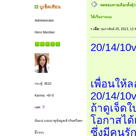
ทดสอบทายเลือกตั้งผุ้ว
บูเช็คเทียน
ได้เริ่มงานนะ
Administrator
«
เมื่อ:
กุมภาพันธ์ 25, 2013, 12:
Hero Member
20/14/10v
เพื่อนให้ล
กระทู้: 3610
20/14/10v
Karma: +6/-0
ถ้าดูเจ็ดใ
เพศ:
โอกาสได้เ
นั่นแน่ แอบมาดูข้อมูลเค้ากันหรือคะ
ซึ่งมีคนรั
ฮิ๊วๆๆๆ