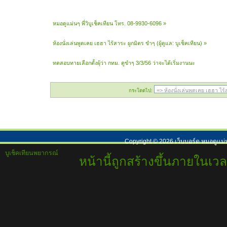
หมอดูแม่นๆ พี่วิบูเช็คเทียน โทร. 08-9930-6096
»
ห้องนั่งเล่นพูดเคย เฮฮา ไร้สาระ ผูกมิตร ขำๆ
(ผู้ดูแล:
บูเช็คเทียน
) »
ทดสอบทายเลือกตั้งผุ้ว่า กทม. ดูขำๆ 3/3/56 ว่าจะได้เริ่มงานนะ
กระโดดไป:
Copyright ©
2026
เว็บบอร์ด หมอดูแม่
บูเช็คเทียนพยากรณ์
หน้านี้ถูกสร้างขึ้นภายในเวล