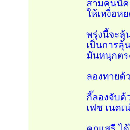
สามคนนี้คง
ให้เหงื่อห
พรุ่งนี้จะล
เป็นการลุ้
มันหนุกตรง
ลองทายด้วย
กี๊ลองจับด
เฟซ เนตเน่
คุณเสรี ได