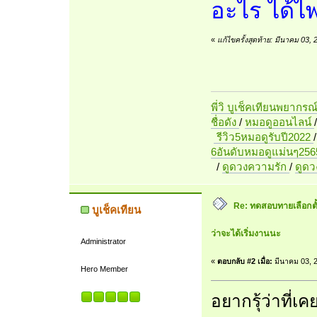
อะไร ได้ไพ
«
แก้ไขครั้งสุดท้าย: มีนาคม 03,
พี่วิ บูเช็คเทียนพยากรณ
ชื่อดัง
/
หมอดูออนไลน์
รีวิว5หมอดูรับปี2022
6อันดับหมอดูแม่นๆ256
/
ดูดวงความรัก
/
ดูด
Re: ทดสอบทายเลือกตั้ง
บูเช็คเทียน
ว่าจะได้เริ่มงานนะ
Administrator
«
ตอบกลับ #2 เมื่อ:
มีนาคม 03, 2
Hero Member
อยากรุ้ว่าที่