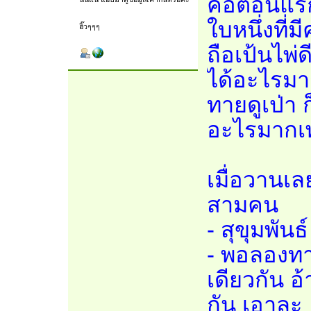
คือตอนแรกค
ใบหนึ่งที่ม
ฮิ๊วๆๆๆ
ถือเป้นไพ่ดี
ได้อะไรมา
ทายดูเป่า 
อะไรมากเพ
เมื่อวานเล
สามคน
- สุขุมพัน
- พอลองทา
เดียวกัน อ
กัน เอาละ 