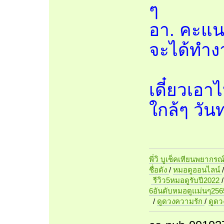
ๆ
อา. คะแน
จะได้ทำ
เดี๋ยวเอา
ใกล้ๆ วัน
พี่วิ บูเช็คเทียนพยากรณ
ชื่อดัง
/
หมอดูออนไลน์
รีวิว5หมอดูรับปี2022
6อันดับหมอดูแม่นๆ256
/
ดูดวงความรัก
/
ดูด