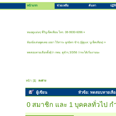
หน้าแรก
ช่วยเหลือ
ค้นหา
ปฏิท
หมอดูแม่นๆ พี่วิบูเช็คเทียน โทร. 08-9930-6096
»
ห้องนั่งเล่นพูดเคย เฮฮา ไร้สาระ ผูกมิตร ขำๆ
(ผู้ดูแล:
บูเช็คเทียน
) »
ทดสอบทายเลือกตั้งผุ้ว่า กทม. ดูขำๆ 3/3/56 ว่าจะได้เริ่มงานนะ
หน้า: [
1
]
ลงล่าง
ผู้เขียน
หัวข้อ: ทดสอบทายเลือกตั
0 สมาชิก และ 1 บุคคลทั่วไป กำล