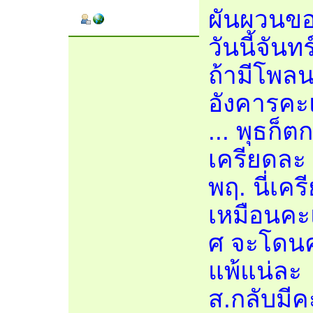
ผันผวนขอ
วันนี้จัน
ถ้ามีโพล
อังคารค
... พุธก็
เครียดละ
พฤ. นี่เค
เหมือนค
ศ จะโดนค
แพ้แน่ละ
ส.กลับมีค