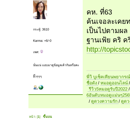
คห. ที่63
ค้นเจอละเคยทา
เป็นไปตามผล ด
กระทู้: 3610
ฐานเฟ้ย คริ คร
Karma: +6/-0
http://topics
เพศ:
นั่นแน่ แอบมาดูข้อมูลเค้ากันหรือคะ
พี่วิ บูเช็คเทียนพยากรณ
ฮิ๊วๆๆๆ
ชื่อดัง
/
หมอดูออนไลน์
รีวิว5หมอดูรับปี2022
6อันดับหมอดูแม่นๆ256
/
ดูดวงความรัก
/
ดูด
หน้า: [
1
]
ขึ้นบน