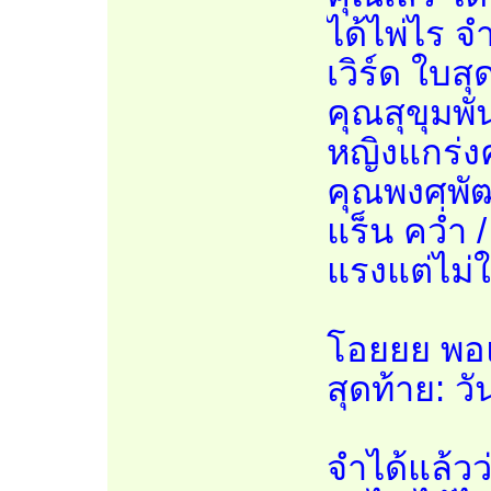
ได้ไพ่ไร จ
เวิร์ด ใบส
คุณสุขุมพัน
หญิงแกร่งค
คุณพงศพัฒ
แร็น คว่ำ 
แรงแต่ไม่ใช
โอยยย พอแ
สุดท้าย: ว
จำได้แล้ว