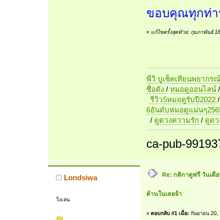
ขอบคุณทุกท่านท
«
แก้ไขครั้งสุดท้าย: กุมภาพันธ์ 
พี่วิ บูเช็คเทียนพยากรณ
ชื่อดัง
/
หมอดูออนไลน์
รีวิว5หมอดูรับปี2022
6อันดับหมอดูแม่นๆ256
/
ดูดวงความรัก
/
ดูด
ca-pub-99193
Re: กติกาดูฟรี วันเดือ
Londsiwa
ด้านในเลยจ้า
วิ่งเล่น
«
ตอบกลับ #1 เมื่อ:
กันยายน 20, 