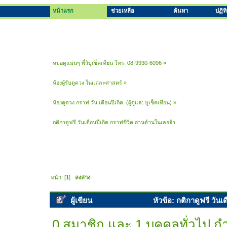
หน้าแรก
ช่วยเหลือ
ค้นหา
ปฏิท
หมอดูแม่นๆ พี่วิบูเช็คเทียน โทร. 08-9930-6096
»
ห้องผู้รับดูดวง ในแต่ละศาสตร์
»
ห้องดูดวง กราฟ วัน เดือนปีเกิด 
(ผู้ดูแล:
บูเช็คเทียน
) »
กติกาดูฟรี วันเดือนปีเกิด กราฟชีวิต อ่านด้านในเลยจ้า
หน้า: [
1
]
ลงล่าง
ผู้เขียน
หัวข้อ: กติกาดูฟรี วันเ
0 สมาชิก และ 1 บุคคลทั่วไป กำล