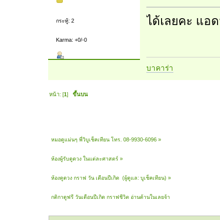
ได้เลยคะ แอด
กระทู้: 2
Karma: +0/-0
บาคาร่า
หน้า: [
1
]
ขึ้นบน
หมอดูแม่นๆ พี่วิบูเช็คเทียน โทร. 08-9930-6096
»
ห้องผู้รับดูดวง ในแต่ละศาสตร์
»
ห้องดูดวง กราฟ วัน เดือนปีเกิด 
(ผู้ดูแล:
บูเช็คเทียน
) »
กติกาดูฟรี วันเดือนปีเกิด กราฟชีวิต อ่านด้านในเลยจ้า