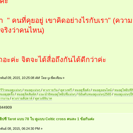
ค่ะ
คำ " คนที่คุยอยู่ เขาคิดอย่างไรกับเรา" (คว
มจริงว่าคนไหน)
ถอะค่ะ จิตจะได้สื่อถึงกันได้ดีกว่าค่ะ
ภาพันธ์ 09, 2015, 10:25:08 AM โดย บูเช็คเทียน
»
รีวิวหมอดูแม่นๆ
/
หมอดูแม่นๆ
/
ดวงรายวัน
/
ดูดวงฟรี
/
หมอดูชื่อดัง
/
หมอดูออนไลน์
/
หมอดูไพ่ยิปซีช
หมอดูสุดจึ้ง
/
หมอดูจิตสัมผัส
/
แนะนำ8หมอดูไพ่ยิปซีแม่นๆ
/
6อันดับหมอดูแม่นๆ2565
/
หมอดูแม่นๆป
การงาน
/
ดวงรายสัปดาห์
/
ดูดวง99บาท
844909
ยิปซี Tarot แบบ 78 ใบ ดูแบบ Celtic cross คนละ 1 ข้อกันค่ะ
พันธ์ 08, 2015, 06:24:30 PM »