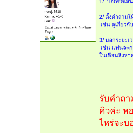
1/ บอกชื่อเล่
กระทู้: 3610
2/ ตั้งคำถามใ
Karma: +6/-0
เพศ:
เช่น ดูเกี่ยว
นั่นแน่ แอบมาดูข้อมูลเค้ากันหรือคะ
ฮิ๊วๆๆๆ
3/ บอกระยะเว
เช่น แฟนจะกลั
ในเดือนสิงหา
รับคำถาม
คิวค่ะ พ
ไหร่จะบอ