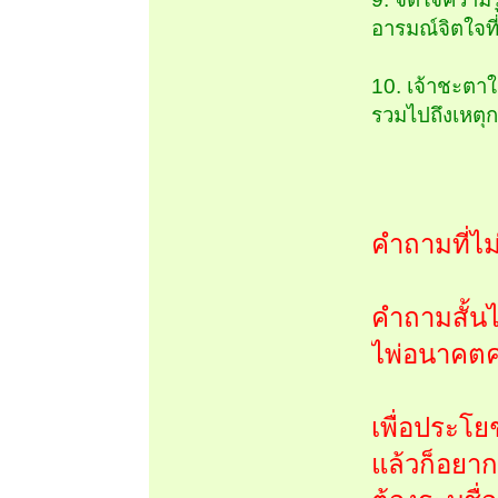
อารมณ์จิตใจที
10. เจ้าชะตาใ
รวมไปถึงเหตุกา
คำถามที่ไม
คำถามสั้นไ
ไพ่อนาคตค
เพื่อประโ
แล้วก็อยาก