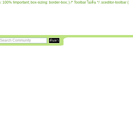
 100% !important; box-sizing: border-box; } /* Toolbar ไม่ล้น */ .sceditor-toolbar {