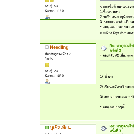
กระทู้: 53
ขอลงชื่อด้วยคนนะค
Karma: +1/-0
1.ชื่อทรายคะ
2.จะจีบคนอายุน้อยกว่
3. ระยะเวลาสักเดือ
ขอบคุณมากเลยนะค
«
แก้ไขครั้งสุดท้าย: กุม
Re: มาดูดวงไพ่
Needling
ครั้งที่ 3
ห้องลับดูดวง ห้อง 2
«
ตอบกลับ #2 เมื่อ:
กุมภา
วิ่งเล่น
กระทู้: 23
Karma: +0/-0
1/ อิ๋วค่ะ
2/ เรียนสมัครเรียนต่
3/ จะประกาศผลภายใน
ขอบคุณมากๆค่ั
Re: มาดูดวงไพ่
บูเช็คเทียน
ครั้งที่ 3