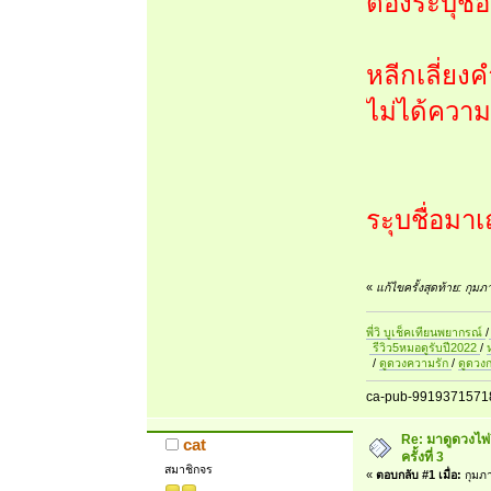
ต้องระบุชื่อ
หลีกเลี่ยง
ไม่ได้ควา
ระุบชื่อมาเ
«
แก้ไขครั้งสุดท้าย: กุม
พี่วิ บูเช็คเทียนพยากรณ์
/
รีวิว5หมอดูรับปี2022
/
/
ดูดวงความรัก
/
ดูดวง
ca-pub-9919371571
Re: มาดูดวงไพ่
cat
ครั้งที่ 3
สมาชิกจร
«
ตอบกลับ #1 เมื่อ:
กุมภา