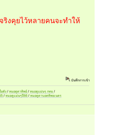
ามจริงคุยไว้หลายคนจะทำให้
บันทึกการเข้า
ื่อดัง
/
หมอดูตาทิพย์
/
หมอดูแม่นๆ กทม
/
ี65
/
หมอดูแม่นๆปี66
/
หมอดูตาบอดทิพยเนตร