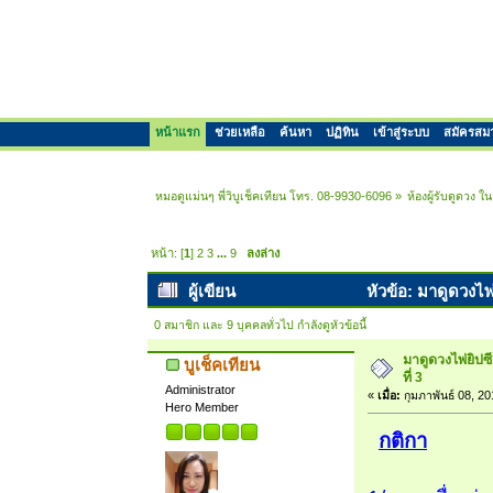
หน้าแรก
ช่วยเหลือ
ค้นหา
ปฏิทิน
เข้าสู่ระบบ
สมัครสม
หมอดูแม่นๆ พี่วิบูเช็คเทียน โทร. 08-9930-6096
»
ห้องผู้รับดูดวง 
หน้า: [
1
]
2
3
...
9
ลงล่าง
ผู้เขียน
หัวข้อ: มาดูดวงไพ่
0 สมาชิก และ 9 บุคคลทั่วไป กำลังดูหัวข้อนี้
มาดูดวงไพ่ยิปซ
บูเช็คเทียน
ที่ 3
Administrator
«
เมื่อ:
กุมภาพันธ์ 08, 2
Hero Member
กติกา