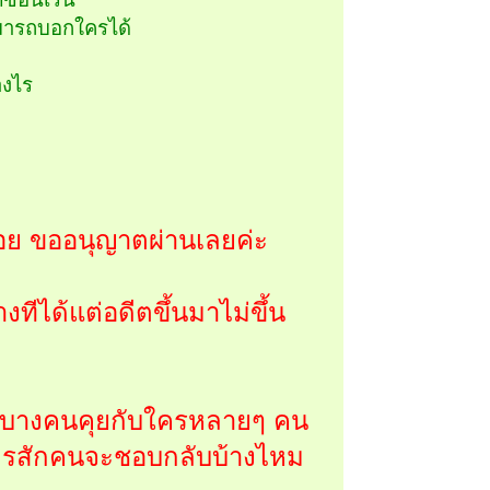
ามารถบอกใครได้
างไร
ร้อย ขออนุญาตผ่านเลยค่ะ
ทีได้แต่อดีตขึ้นมาไม่ขึ้น
่ะ บางคนคุยกับใครหลายๆ คน
่าใครสักคนจะชอบกลับบ้างไหม