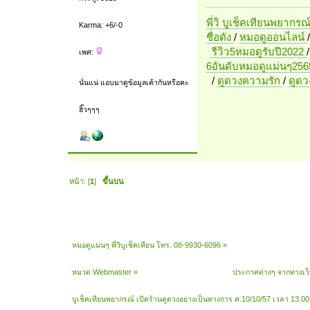
พี่วิ บูเช็คเทียนพยากรณ
Karma: +6/-0
ชื่อดัง
/
หมอดูออนไลน์
รีวิว5หมอดูรับปี2022
เพศ:
6อันดับหมอดูแม่นๆ256
/
ดูดวงความรัก
/
ดูด
นั่นแน่ แอบมาดูข้อมูลเค้ากันหรือคะ
ฮิ๊วๆๆๆ
หน้า: [
1
]
ขึ้นบน
หมอดูแม่นๆ พี่วิบูเช็คเทียน โทร. 08-9930-6096
»
หมวด Webmaster
»
ประกาศต่างๆ จากทางเว
บูเช็คเทียนพยากรณ์ เปิดร้านดูดวงอย่างเป็นทางการ ศ.10/10/57 เวลา 13.00