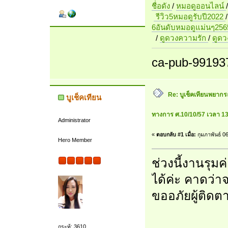
ชื่อดัง
/
หมอดูออนไลน์
รีวิว5หมอดูรับปี2022
6อันดับหมอดูแม่นๆ256
/
ดูดวงความรัก
/
ดูด
ca-pub-99193
Re: บูเช็คเทียนพยากรณ
บูเช็คเทียน
ทางการ ศ.10/10/57 เวลา 13
Administrator
«
ตอบกลับ #1 เมื่อ:
กุมภาพันธ์ 0
Hero Member
ช่วงนี้งานรุม
ได้ค่ะ คาดว่าจ
ขออภัยผู้ติด
กระทู้: 3610