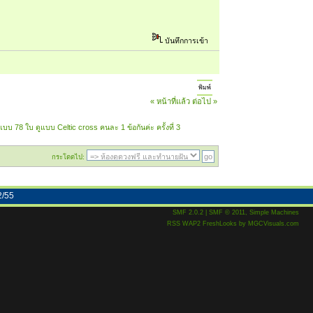
บันทึกการเข้า
พิมพ์
« หน้าที่แล้ว
ต่อไป »
แบบ 78 ใบ ดูแบบ Celtic cross คนละ 1 ข้อกันค่ะ ครั้งที่ 3
กระโดดไป:
2/55
SMF 2.0.2
|
SMF © 2011
,
Simple Machines
RSS
WAP2
FreshLooks
by
MGCVisuals.com