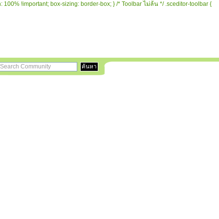
 100% !important; box-sizing: border-box; } /* Toolbar ไม่ล้น */ .sceditor-toolbar {