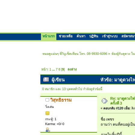
หน้าแรก
ช่วยเหลือ
ค้นหา
ปฏิทิน
เข้าสู่ระบบ
สมัครสม
หมอดูแม่นๆ พี่วิบูเช็คเทียน โทร. 08-9930-6096
»
ห้องผู้รับดูดวง 
หน้า:
1
...
7
8
[
9
]
ลงล่าง
ผู้เขียน
หัวข้อ: มาดูดวงไพ่
0 สมาชิก และ 13 บุคคลทั่วไป กำลังดูหัวข้อนี้
Re: มาดูดวงไพ่
วิสุทธิธรรม
ครั้งที่ 3
วิ่งเล่น
«
ตอบกลับ #120 เมื่อ:
สิ
กระทู้: 1
ชื่อ เพชร
Karma: +0/-0
ถามว่า คนที่คบอยู่เ
ภายในสิ้นปีนี้