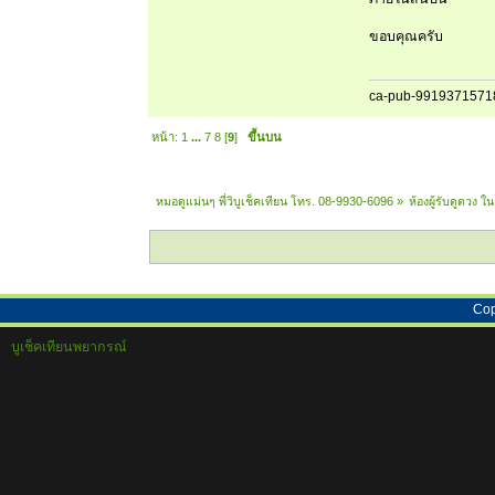
ขอบคุณครับ
ca-pub-9919371571
หน้า:
1
...
7
8
[
9
]
ขึ้นบน
หมอดูแม่นๆ พี่วิบูเช็คเทียน โทร. 08-9930-6096
»
ห้องผู้รับดูดวง 
Cop
บูเช็คเทียนพยากรณ์