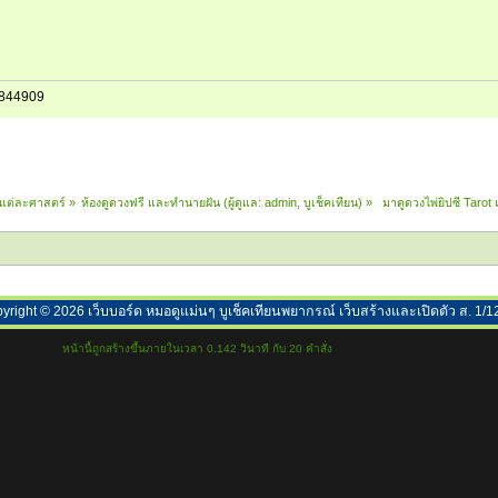
844909
ในแต่ละศาสตร์
»
ห้องดูดวงฟรี และทำนายฝัน
(ผู้ดูแล:
admin
,
บูเช็คเทียน
) »
 มาดูดวงไพ่ยิปซี Tarot 
yright ©
2026
เว็บบอร์ด หมอดูแม่นๆ บูเช็คเทียนพยากรณ์ เว็บสร้างและเปิดตัว ส. 1/1
หน้านี้ถูกสร้างขึ้นภายในเวลา 0.142 วินาที กับ 20 คำสั่ง