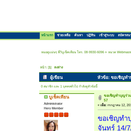
หน้าแรก
ช่วยเหลือ
ค้นหา
ปฏิทิน
เข้าสู่ระบบ
สมัครสม
หมอดูแม่นๆ พี่วิบูเช็คเทียน โทร. 08-9930-6096
»
หมวด Webmast
หน้า: [
1
]
ลงล่าง
ผู้เขียน
หัวข้อ: ขอเชิญทำบุ
0 สมาชิก และ 1 บุคคลทั่วไป กำลังดูหัวข้อนี้
ขอเชิญทำบุญร่วมกั
บูเช็คเทียน
57
Administrator
«
เมื่อ:
กรกฎาคม 12, 201
Hero Member
ขอเชิญทำบุ
จันทร์ 14/