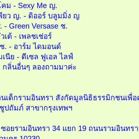
โคม - Sexy Me ญ.
พียว ญ. - ดิออร์ บลูมมิ่ง ญ
. - Green Versase ช.
ัวเต้ - เพลชเช่อร์
 ช. - อาร์ม ไดมอนด์
มเนีย - ดีเซล ฟูเอล ไลฟ์
- กลิ่นอื่นๆ ลองถามมาค่ะ
้านเด็กรามอินทรา สังกัดมูลนิธิธรรมิกชนเ
ูปถัมภ์ สาขากรุงเทพฯ
1/13 ซอยรามอินทรา 34 แยก 19 ถนนรามอินทร
หานคร 10230