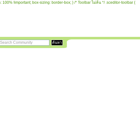
 100% !important; box-sizing: border-box; } /* Toolbar ไม่ล้น */ .sceditor-toolbar {