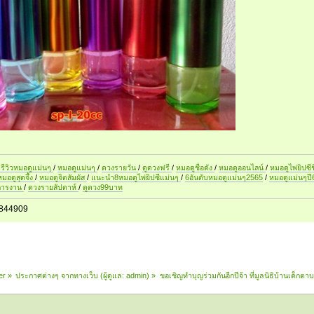
รีวิวหมอดูแม่นๆ
/
หมอดูแม่นๆ
/
ดวงรายวัน
/
ดูดวงฟรี
/
หมอดูชื่อดัง
/
หมอดูออนไลน์
/
หมอดูไพ่ยิปซีช
หมอดูสุดจึ้ง
/
หมอดูจิตสัมผัส
/
แนะนำ8หมอดูไพ่ยิปซีแม่นๆ
/
6อันดับหมอดูแม่นๆ2565
/
หมอดูแม่นๆป
การงาน
/
ดวงรายสัปดาห์
/
ดูดวง99บาท
844909
er
»
ประกาศต่างๆ จากทางเว็บ
(ผู้ดูแล:
admin
) »
ขอเชิญทำบุญร่วมกันอีกปีจ้า ที่มูลนิธิบ้านเด็กตา