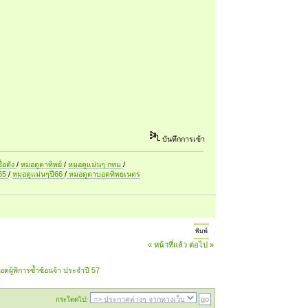
บันทึกการเข้า
ื่อดัง
/
หมอดูตาทิพย์
/
หมอดูแม่นๆ กทม
/
ี65
/
หมอดูแม่นๆปี66
/
หมอดูตาบอดทิพยเนตร
พิมพ์
« หน้าที่แล้ว
ต่อไป »
บอดผู้พิการซ้ำซ้อนจ้า ประจำปี 57
กระโดดไป: