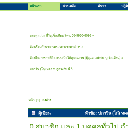
หน้าแรก
ช่วยเหลือ
ค้นหา
ปฏิท
หมอดูแม่นๆ พี่วิบูเช็คเทียน โทร. 08-9930-6096
»
ห้องเรียนศึกษาการตรวจดวงชะตาต่างๆ
»
ห้องศึกษากราฟชีวิต แบบเปิดให้ทุกคนอ่าน
(ผู้ดูแล:
admin
,
บูเช็คเทียน
) »
ปภาวิน (โก๋) ทดสอบดูดวงกับ พี่ วิ 
หน้า: [
1
]
ลงล่าง
ผู้เขียน
หัวข้อ: ปภาวิน (โก๋) ทดส
0 สมาชิก และ 1 บุคคลทั่วไป กำล