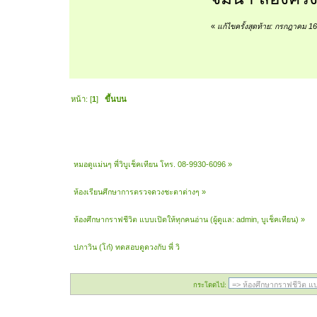
«
แก้ไขครั้งสุดท้าย: กรกฎาคม 
หน้า: [
1
]
ขึ้นบน
หมอดูแม่นๆ พี่วิบูเช็คเทียน โทร. 08-9930-6096
»
ห้องเรียนศึกษาการตรวจดวงชะตาต่างๆ
»
ห้องศึกษากราฟชีวิต แบบเปิดให้ทุกคนอ่าน
(ผู้ดูแล:
admin
,
บูเช็คเทียน
) »
ปภาวิน (โก๋) ทดสอบดูดวงกับ พี่ วิ 
กระโดดไป: