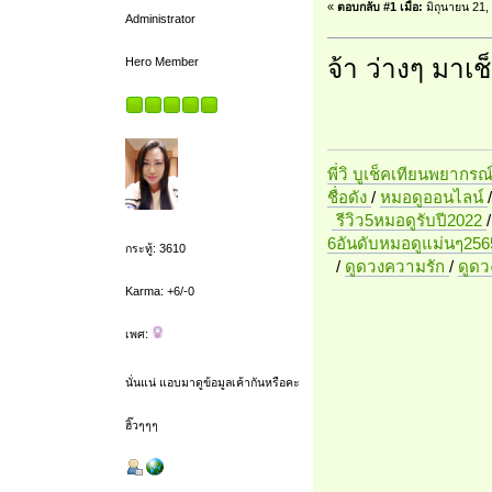
«
ตอบกลับ #1 เมื่อ:
มิถุนายน 21,
Administrator
จ้า ว่างๆ มา
Hero Member
พี่วิ บูเช็คเทียนพยากรณ
ชื่อดัง
/
หมอดูออนไลน์
รีวิว5หมอดูรับปี2022
6อันดับหมอดูแม่นๆ256
กระทู้: 3610
/
ดูดวงความรัก
/
ดูด
Karma: +6/-0
เพศ:
นั่นแน่ แอบมาดูข้อมูลเค้ากันหรือคะ
ฮิ๊วๆๆๆ