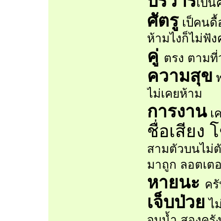
บริวาร
เป็น
ศัตรู
เป็คนดื
ห้ามไงก็ไม่ฟัง
คู่
ตรง ตามที่
ความสุข
พ
ไม่เคยห้าม
การงาน
เค
ชื่อเสียง
สามตัวบนไม่ตัด
มาถูก ลอตเตอรร
หายนะ
คร
เจ็บป่วย
ไม่
จมน้ำ สองครั