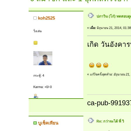
ปภาวิน (โก๋) ทดสอบดูดว
koh2525
«
เมื่อ:
มิถุนายน 21, 2014, 01:3
วิ่งเล่น
เกิด วันอังคา
«
แก้ไขครั้งสุดท้าย: มิถุนายน 
กระทู้: 4
Karma: +0/-0
ca-pub-99193
Re: กว่าจะได้ พี่ วิ
บูเช็คเทียน