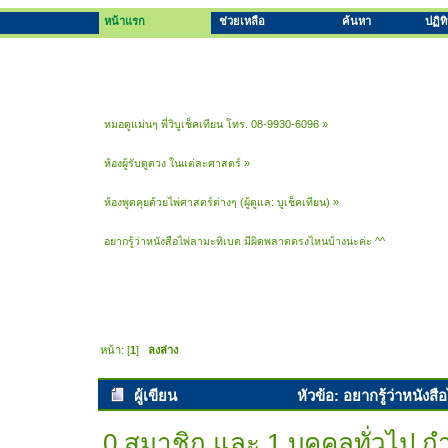
หน้าแรก
ช่วยเหลือ
ค้นหา
ปฏิท
หมอดูแม่นๆ พี่วิบูเช็คเทียน โทร. 08-9930-6096
»
ห้องผู้รับดูดวง ในแต่ละศาสตร์
»
ห้องพูดคุยด้วยไพ่ศาสตร์ต่างๆ
(ผู้ดูแล:
บูเช็คเทียน
) »
อยากรู้ว่าหนังสือไพ่ลามะทิเบต มีผิดพลาดตรงไหนบ้างน่ะค่ะ ^^
หน้า: [
1
]
ลงล่าง
ผู้เขียน
หัวข้อ: อยากรู้ว่าหนังส
0 สมาชิก และ 1 บุคคลทั่วไป กำล