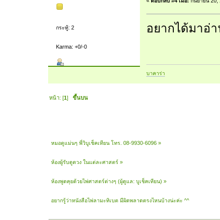
«
ตอบกลับ #4 เมื่อ:
กันยายน 20, 
อยากได้มาอ่า
กระทู้: 2
Karma: +0/-0
บาคาร่า
หน้า: [
1
]
ขึ้นบน
หมอดูแม่นๆ พี่วิบูเช็คเทียน โทร. 08-9930-6096
»
ห้องผู้รับดูดวง ในแต่ละศาสตร์
»
ห้องพูดคุยด้วยไพ่ศาสตร์ต่างๆ
(ผู้ดูแล:
บูเช็คเทียน
) »
อยากรู้ว่าหนังสือไพ่ลามะทิเบต มีผิดพลาดตรงไหนบ้างน่ะค่ะ ^^