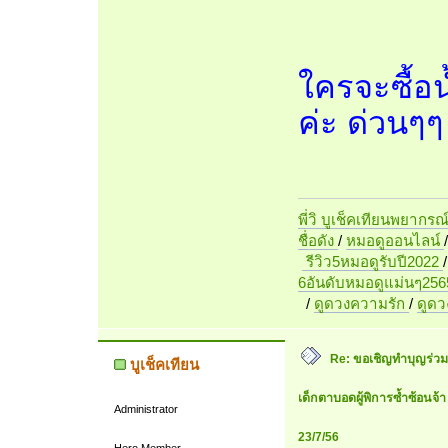
ใครจะซื้อน
ค่ะ ด่วนๆๆ
พี่วิ บูเช็คเทียนพยากรณ
ชื่อดัง
/
หมอดูออนไลน์
รีวิว5หมอดูรับปี2022
6อันดับหมอดูแม่นๆ256
/
ดูดวงความรัก
/
ดูด
Re: ขอเชิญทำบุญร่วมกัน
บูเช็คเทียน
เด็กตาบอดผู้พิการซ้ำซ้อนจ้า
Administrator
23/7/56