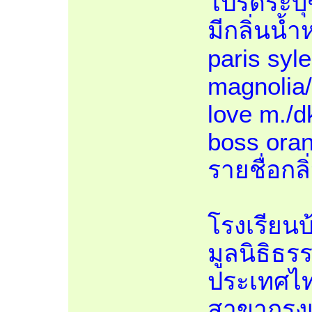
โปรดระบุชื
มีกลิ่นน้ำ
paris syl
magnolia/ 
love m./dk
boss oran
รายชื่อกลิ
โรงเรียนบ
มูลนิธิธ
ประเทศไท
สาขากรุง