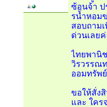
ซ้อนจ้า ป
รน้ำหอมข
สอบถามเพิ
ด่วนเลยค่
ไทยพานิชย
วิรวรรณทร
ออมทรัพย
ขอให้สั่ง
และ ใครจ