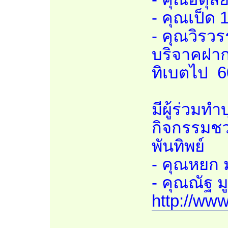
- คุณเป็ด 
- คุณวิรว
บริจาคฝาก
ทิเบตไป 
มีผู้ร่วมท
กิจกรรมชว
พันทิพย์
- คุณหยก 
- คุณณัฐ ม
http://www