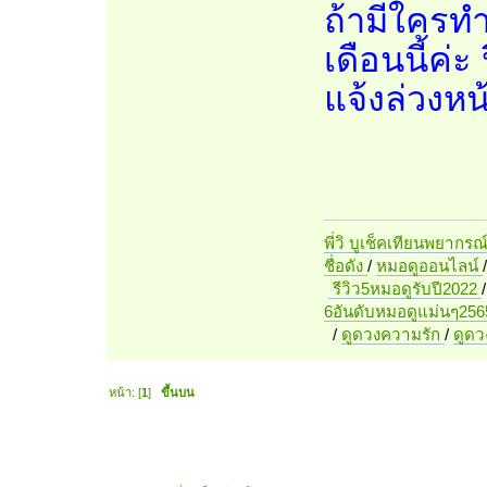
ถ้ามีใครท
เดือนนี้ค่ะ
แจ้งล่วงห
พี่วิ บูเช็คเทียนพยากรณ
ชื่อดัง
/
หมอดูออนไลน์
รีวิว5หมอดูรับปี2022
6อันดับหมอดูแม่นๆ256
/
ดูดวงความรัก
/
ดูด
หน้า: [
1
]
ขึ้นบน