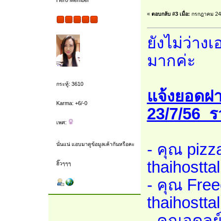
Hero Member
«
ตอบกลับ #3 เมื่อ:
กรกฎาคม 24,
ยังไม่ว่าง
มากค่ะ
กระทู้: 3610
แจ้งยอดฝา
Karma: +6/-0
23/7/56 
เพศ:
- คุณ piz
นั่นแน่ แอบมาดูข้อมูลเค้ากันหรือคะ
thaihostta
ฮิ๊วๆๆๆ
- คุณ Fre
thaihostta
- คุณอดุลย