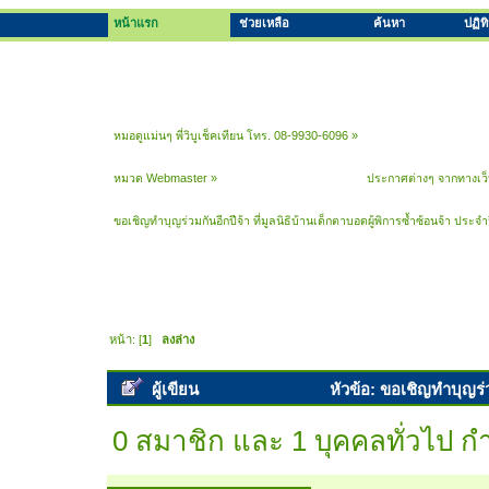
หน้าแรก
ช่วยเหลือ
ค้นหา
ปฏิท
หมอดูแม่นๆ พี่วิบูเช็คเทียน โทร. 08-9930-6096
»
หมวด Webmaster
»
ประกาศต่างๆ จากทางเว
ขอเชิญทำบุญร่วมกันอีกปีจ้า ที่มูลนิธิบ้านเด็กตาบอดผู้พิการซ้ำซ้อนจ้า ประจ
หน้า: [
1
]
ลงล่าง
ผู้เขียน
หัวข้อ: ขอเชิญทำบุญร่วม
อังคาร 23/7/56 (อ่าน 13593 ครั้ง)
0 สมาชิก และ 1 บุคคลทั่วไป กำล