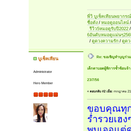
พี่วิ บูเช็คเทียนพยากรณ
ชื่อดัง
/
หมอดูออนไลน์
รีวิว5หมอดูรับปี2022
6อันดับหมอดูแม่นๆ256
/
ดูดวงความรัก
/
ดูด
Re: ขอเชิญทำบุญร่วมกัน
บูเช็คเทียน
เด็กตาบอดผู้พิการซ้ำซ้อนจ้า
Administrator
23/7/56
Hero Member
«
ตอบกลับ #2 เมื่อ:
กรกฎาคม 21,
ขอบคุณทุก
ร่ำรวยเฮงๆ
พบเจอแต่