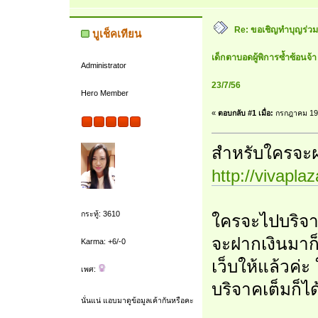
Re: ขอเชิญทำบุญร่วมกัน
บูเช็คเทียน
เด็กตาบอดผู้พิการซ้ำซ้อนจ้า
Administrator
23/7/56
Hero Member
«
ตอบกลับ #1 เมื่อ:
กรกฎาคม 19,
สำหรับใครจะ
http://vivapl
กระทู้: 3610
ใครจะไปบริจาค
จะฝากเงินมาก็
Karma: +6/-0
เว็บให้แล้วค่
เพศ:
บริจาคเต็มก็ได
นั่นแน่ แอบมาดูข้อมูลเค้ากันหรือคะ