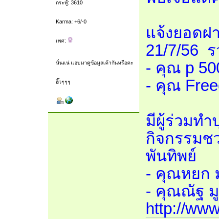
กระทู้: 3610
Karma: +6/-0
แจ้งยอดฝา
เพศ:
21/7/56 
- คุณ p 5
นั่นแน่ แอบมาดูข้อมูลเค้ากันหรือคะ
- คุณ Fre
ฮิ๊วๆๆๆ
มีผู้ร่วมท
กิจกรรมชว
พันทิพย์
- คุณหยก 
- คุณณัฐ ม
http://www