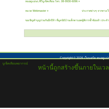
หมอดูแม่นๆ พี่วิบูเช็คเทียน โทร. 08-9930-6096
»
หมวด Webmaster
»
ประกาศต่างๆ จากทางเว
ขอเชิญทำบุญร่วมกันอีกปีจ้า ที่มูลนิธิบ้านเด็กตาบอดผู้พิการซ้ำซ้อนจ้า ประจ
Copyright ©
2026
เว็บบอร์ด หมอดูแม่
บูเช็คเทียนพยากรณ์
หน้านี้ถูกสร้างขึ้นภายในเวล