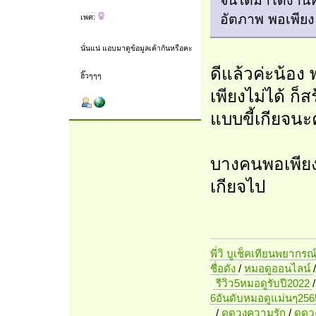
อัตภาพ พอเพีย
เพศ:
นั่นแน่ แอบมาดูข้อมูลเค้ากันหรือคะ
ดีแล้วค่ะน้อง
ฮิ๊วๆๆๆ
เพียงไม่ได้ ก็ส
แบบขี้เกียจนะ
บางคนพอเพียงจน
เกียจไป
พี่วิ บูเช็คเทียนพยากรณ
ชื่อดัง
/
หมอดูออนไลน์
รีวิว5หมอดูรับปี2022
6อันดับหมอดูแม่นๆ256
/
ดูดวงความรัก
/
ดูด