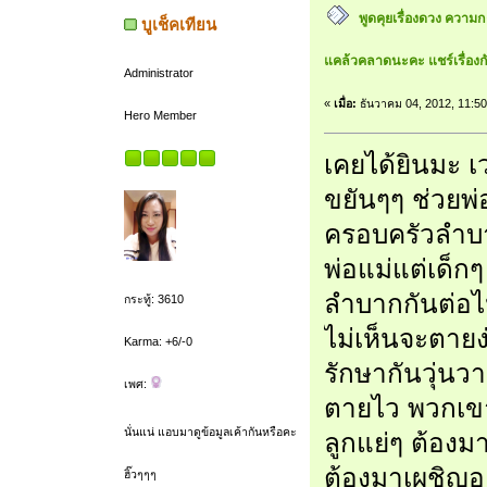
พูดคุยเรื่องดวง ความ
บูเช็คเทียน
แคล้วคลาดนะคะ แชร์เรื่องก
Administrator
«
เมื่อ:
ธันวาคม 04, 2012, 11:5
Hero Member
เคยได้ยินมะ เวล
ขยันๆๆ ช่วยพ่
ครอบครัวลำบาก
พ่อแม่แต่เด็ก
ลำบากกันต่อไป
กระทู้: 3610
ไม่เห็นจะตายง
Karma: +6/-0
รักษากันวุ่นว
เพศ:
ตายไว พวกเขาต
นั่นแน่ แอบมาดูข้อมูลเค้ากันหรือคะ
ลูกแย่ๆ ต้องม
ต้องมาเผชิญอะ
ฮิ๊วๆๆๆ