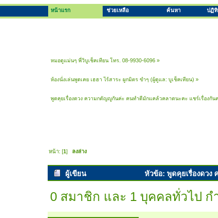
หน้าแรก
ช่วยเหลือ
ค้นหา
ปฏิท
หมอดูแม่นๆ พี่วิบูเช็คเทียน โทร. 08-9930-6096
»
ห้องนั่งเล่นพูดเคย เฮฮา ไร้สาระ ผูกมิตร ขำๆ
(ผู้ดูแล:
บูเช็คเทียน
) »
พูดคุยเรื่องดวง ความกตัญญูกันค่ะ คนทำดีมักแคล้วคลาดนะคะ แชร์เรื่องกันค
หน้า: [
1
]
ลงล่าง
ผู้เขียน
หัวข้อ: พูดคุยเรื่องดว
(อ่าน 14699 ครั้ง)
0 สมาชิก และ 1 บุคคลทั่วไป กำล