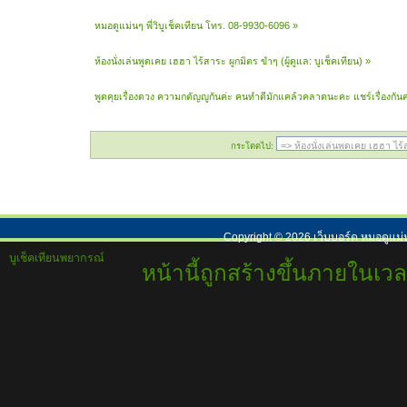
หมอดูแม่นๆ พี่วิบูเช็คเทียน โทร. 08-9930-6096
»
ห้องนั่งเล่นพูดเคย เฮฮา ไร้สาระ ผูกมิตร ขำๆ
(ผู้ดูแล:
บูเช็คเทียน
) »
พูดคุยเรื่องดวง ความกตัญญูกันค่ะ คนทำดีมักแคล้วคลาดนะคะ แชร์เรื่องกันค
กระโดดไป:
Copyright ©
2026
เว็บบอร์ด หมอดูแม่
บูเช็คเทียนพยากรณ์
หน้านี้ถูกสร้างขึ้นภายในเวล