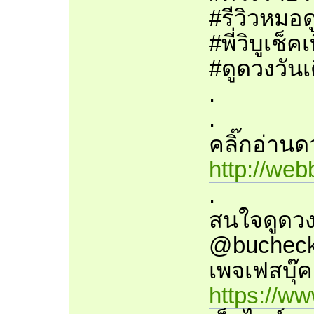
#รีวิวหมอด
#พี่วิบูเช
#ดูดวงวันเ
.
.
คลิ๊กอ่านดว
http://we
.
สนใจดูดวง
@bucheckt
เพจเฟสบุ๊ค
https://w