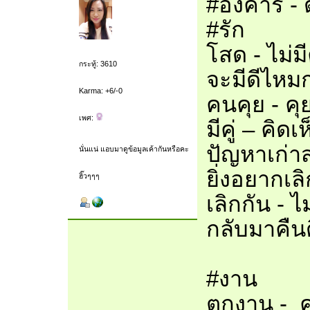
#อังคาร -
#รัก
โสด - ไม่ม
กระทู้: 3610
จะมีดีไหม
Karma: +6/-0
คนคุย - คุ
เพศ:
มีคู่ – คิดเ
ปัญหาเก่าส
นั่นแน่ แอบมาดูข้อมูลเค้ากันหรือคะ
ยิ่งอยากเลิ
ฮิ๊วๆๆๆ
เลิกกัน - 
กลับมาคืน
#งาน
ตกงาน - ค