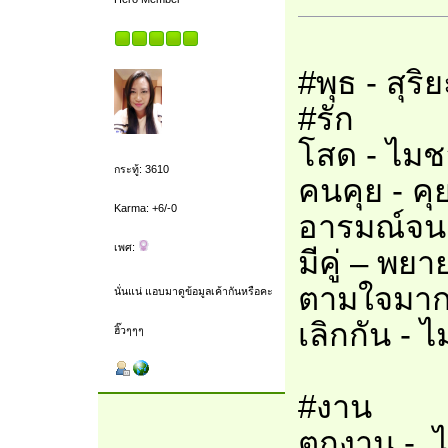
#พุธ - สุริ
#รัก
โสด - ไมชอ
กระทู้: 3610
คนคุย - คุ
Karma: +6/-0
อารมณ์จนอ
เพศ:
มีคู่ – พยา
ตามใจมาก
นั่นแน่ แอบมาดูข้อมูลเค้ากันหรือคะ
เลิกกัน - ไม
ฮิ๊วๆๆๆ
#งาน
ตกงาน - ไ