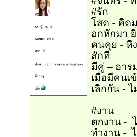
#จันทร์ - 
#รัก
โสด - คิด
กระทู้: 3610
อกหักมา ย
Karma: +6/-0
คนคุย - หึ
เพศ:
สักที
มีคู่ – อ
นั่นแน่ แอบมาดูข้อมูลเค้ากันหรือคะ
เมื่อมีคนเ
ฮิ๊วๆๆๆ
เลิกกัน - ไม
#งาน
ตกงาน - ไ
ทำงาน - ไ