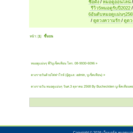
ชื่อดัง
/
หมอดูออนไลน์
รีวิว5หมอดูรับปี2022
6อันดับหมอดูแม่นๆ256
/
ดูดวงความรัก
/
ดูด
หน้า: [
1
]
ขึ้นบน
หมอดูแม่นๆ พี่วิบูเช็คเทียน โทร. 08-9930-6096
»
ดวงรายวันด้วยไพ่ฟาโรห์
(ผู้ดูแล:
admin
,
บูเช็คเทียน
) »
ดวงรายวัน หมอดูแม่นๆ วันศ.3 ตุลาคม 2568 By Buchecktien บูเช็คเทียนพ
Copyright ©
2026
เว็บบอร์ด หมอดูแม่