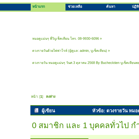
หน้าแรก
ช่วยเหลือ
ค้นหา
ปฏิท
หมอดูแม่นๆ พี่วิบูเช็คเทียน โทร. 08-9930-6096
»
ดวงรายวันด้วยไพ่ฟาโรห์
(ผู้ดูแล:
admin
,
บูเช็คเทียน
) »
ดวงรายวัน หมอดูแม่นๆ วันศ.3 ตุลาคม 2568 By Buchecktien บูเช็คเทียนพ
หน้า: [
1
]
ลงล่าง
ผู้เขียน
หัวข้อ: ดวงรายวัน หมอ
(อ่าน 8564 ครั้ง)
0 สมาชิก และ 1 บุคคลทั่วไป กำล