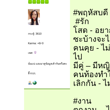
#พฤหัสบดี
#รัก
โสด - อยาก
กระทู้: 3610
ซะบ้างจะไ
Karma: +6/-0
คนคุย - ไม
เพศ:
ไป
มีคู่ – มี
นั่นแน่ แอบมาดูข้อมูลเค้ากันหรือคะ
คนท้องทำใ
ฮิ๊วๆๆๆ
เลิกกัน - ไม
#งาน
ตกงาน - ไ