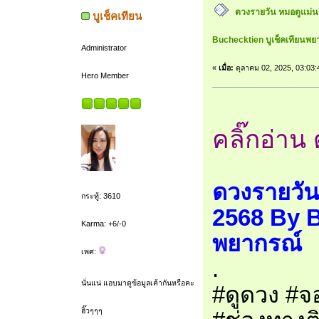
ดวงรายวัน หมอดูแม่น
บูเช็คเทียน
Buchecktien บูเช็คเทียนพย
Administrator
«
เมื่อ:
ตุลาคม 02, 2025, 03:03
Hero Member
คลิ๊กอ่าน 
ดวงรายวัน
กระทู้: 3610
2568 By B
Karma: +6/-0
พยากรณ์
เพศ:
.
นั่นแน่ แอบมาดูข้อมูลเค้ากันหรือคะ
#ดูดวง #จอ
ฮิ๊วๆๆๆ