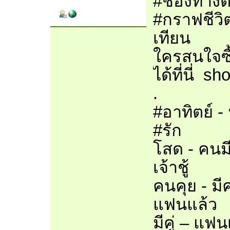
#ช่องทางติ
#กราฟชีวิต
เทียน
ใครสนใจซื้
ได้ที่นี่ s
.
#อาทิตย์ -
#รัก
โสด - คนม
เจ้าชู้
คนคุย - ม
แฟนแล้ว
มีคู่ – แฟ