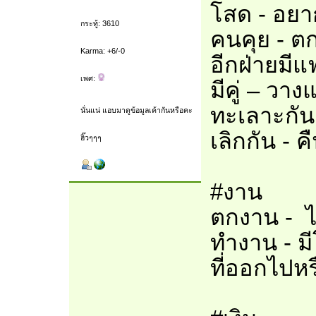
โสด - อยาก
กระทู้: 3610
คนคุย - ต
Karma: +6/-0
อีกฝ่ายมี
เพศ:
มีคู่ – วา
ทะเลาะกัน
นั่นแน่ แอบมาดูข้อมูลเค้ากันหรือคะ
เลิกกัน - 
ฮิ๊วๆๆๆ
#งาน
ตกงาน - ไ
ทำงาน - ม
ที่ออกไปห