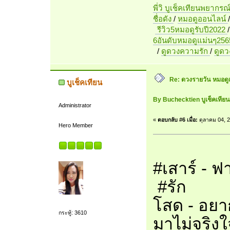
พี่วิ บูเช็คเทียนพยากรณ
ชื่อดัง
/
หมอดูออนไลน์
รีวิว5หมอดูรับปี2022
6อันดับหมอดูแม่นๆ256
/
ดูดวงความรัก
/
ดูด
Re: ดวงรายวัน หมอดู
บูเช็คเทียน
By Buchecktien บูเช็คเที
Administrator
«
ตอบกลับ #6 เมื่อ:
ตุลาคม 04, 2
Hero Member
#เสาร์ - 
#รัก
โสด - อยา
กระทู้: 3610
มาไม่จริงใ