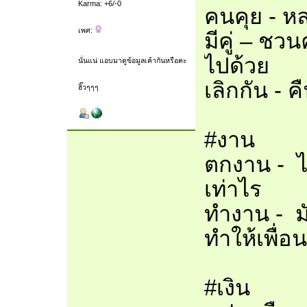
Karma: +6/-0
คนคุย - หลง
เพศ:
มีคู่ – ชว
ไปด้วย
นั่นแน่ แอบมาดูข้อมูลเค้ากันหรือคะ
เลิกกัน - ค
ฮิ๊วๆๆๆ
#งาน
ตกงาน - ไ
เท่าไร
ทำงาน - ม
ทำให้เพื่
#เงิน