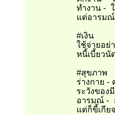
ทำงาน - ใส
แต่อารมณ์
#เงิน
ใช้จ่ายอย
หนี้เบี้ยวนั
#สุขภาพ
ร่างกาย -
ระวังของม
อารมณ์ - 
แต่ก็ขี้เก